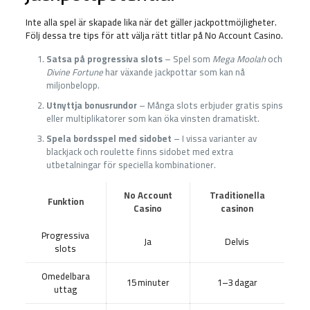
Inte alla spel är skapade lika när det gäller jackpottmöjligheter.
Följ dessa tre tips för att välja rätt titlar på No Account Casino.
Satsa på progressiva slots
– Spel som
Mega Moolah
och
Divine Fortune
har växande jackpottar som kan nå
miljonbelopp.
Utnyttja bonusrundor
– Många slots erbjuder gratis spins
eller multiplikatorer som kan öka vinsten dramatiskt.
Spela bordsspel med sidobet
– I vissa varianter av
blackjack och roulette finns sidobet med extra
utbetalningar för speciella kombinationer.
No Account
Traditionella
Funktion
Casino
casinon
Progressiva
Ja
Delvis
slots
Omedelbara
15 minuter
1–3 dagar
uttag