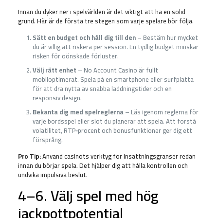
Innan du dyker ner i spelvärlden är det viktigt att ha en solid
grund. Här är de första tre stegen som varje spelare bör följa.
Sätt en budget och håll dig till den
– Bestäm hur mycket
du är villig att riskera per session. En tydlig budget minskar
risken för oönskade förluster.
Välj rätt enhet
– No Account Casino är fullt
mobiloptimerat. Spela på en smartphone eller surfplatta
för att dra nytta av snabba laddningstider och en
responsiv design.
Bekanta dig med spelreglerna
– Läs igenom reglerna för
varje bordsspel eller slot du planerar att spela. Att förstå
volatilitet, RTP‑procent och bonusfunktioner ger dig ett
försprång.
Pro Tip:
Använd casinots verktyg för insättningsgränser redan
innan du börjar spela. Det hjälper dig att hålla kontrollen och
undvika impulsiva beslut.
4–6. Välj spel med hög
jackpottpotential