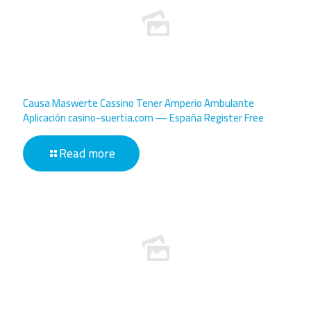
Causa Maswerte Cassino Tener Amperio Ambulante
Aplicación casino-suertia.com — España Register Free
Read more