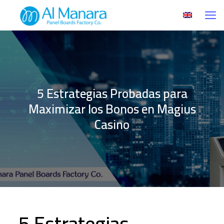
5 Estrategias Probadas para
Maximizar los Bonos en Magius
Casino
5 Estrategias