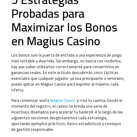
Probadas para
Maximizar los Bonos
en Magius Casino
Los bonos son la puerta de entrada a una experiencia de juego
más rentable y divertida. Sin embargo, no basta con recibirlos;
hay que saber utilizarlos correctamente para convertirlos en
ganancias reales. En este artículo descubrirás cinco tácticas
esenciales que cualquier jugador, ya sea principiante o veterano,
puede aplicar en Magius Casino para exprimir al máximo cada
oferta.
Para comenzar, visita
Magius Casino
y crea tu cuenta. Desde el
momento del registro, el casino te brinda una serie de
incentivos diseñados para acelerar tu bankroll. A lo largo de las
siguientes secciones desglosaremos cada estrategia,
aportando ejemplos prácticos, datos estadísticos y consejos
de gestión responsable.