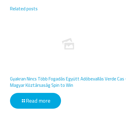
Related posts
Gyakran Nincs Több Fogadás Együtt Adóbevallás Verde Cas ·
Magyar Köztársaság Spin to Win
Read more