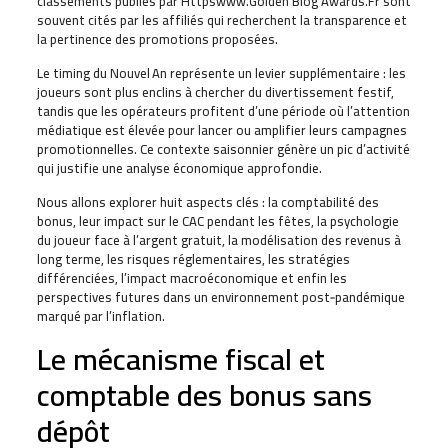
classements publiés par Httpswww.Golden Blog Awards.Fr sont
souvent cités par les affiliés qui recherchent la transparence et
la pertinence des promotions proposées.
Le timing du Nouvel An représente un levier supplémentaire : les
joueurs sont plus enclins à chercher du divertissement festif,
tandis que les opérateurs profitent d’une période où l’attention
médiatique est élevée pour lancer ou amplifier leurs campagnes
promotionnelles. Ce contexte saisonnier génère un pic d’activité
qui justifie une analyse économique approfondie.
Nous allons explorer huit aspects clés : la comptabilité des
bonus, leur impact sur le CAC pendant les fêtes, la psychologie
du joueur face à l’argent gratuit, la modélisation des revenus à
long terme, les risques réglementaires, les stratégies
différenciées, l’impact macroéconomique et enfin les
perspectives futures dans un environnement post‑pandémique
marqué par l’inflation.
Le mécanisme fiscal et
comptable des bonus sans
dépôt