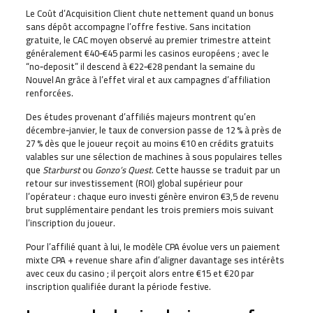
Le Coût d’Acquisition Client chute nettement quand un bonus
sans dépôt accompagne l’offre festive. Sans incitation
gratuite, le CAC moyen observé au premier trimestre atteint
généralement €40‑€45 parmi les casinos européens ; avec le
“no‑deposit” il descend à €22‑€28 pendant la semaine du
Nouvel An grâce à l’effet viral et aux campagnes d’affiliation
renforcées.
Des études provenant d’affiliés majeurs montrent qu’en
décembre‑janvier, le taux de conversion passe de 12 % à près de
27 % dès que le joueur reçoit au moins €10 en crédits gratuits
valables sur une sélection de machines à sous populaires telles
que
Starburst
ou
Gonzo’s Quest
. Cette hausse se traduit par un
retour sur investissement (ROI) global supérieur pour
l’opérateur : chaque euro investi génère environ €3,5 de revenu
brut supplémentaire pendant les trois premiers mois suivant
l’inscription du joueur.
Pour l’affilié quant à lui, le modèle CPA évolue vers un paiement
mixte CPA + revenue share afin d’aligner davantage ses intérêts
avec ceux du casino ; il perçoit alors entre €15 et €20 par
inscription qualifiée durant la période festive.