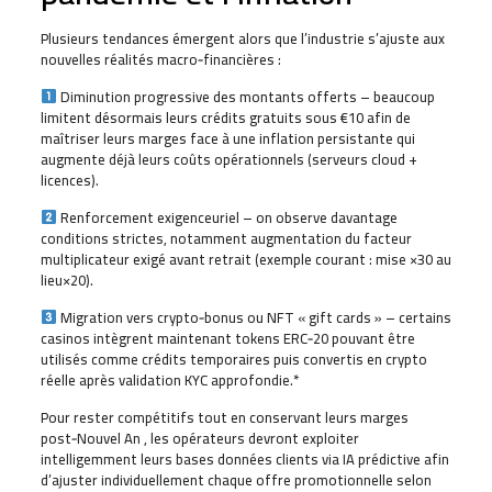
Plusieurs tendances émergent alors que l’industrie s’ajuste aux
nouvelles réalités macro‑financières :
Diminution progressive des montants offerts – beaucoup
limitent désormais leurs crédits gratuits sous €10 afin de
maîtriser leurs marges face à une inflation persistante qui
augmente déjà leurs coûts opérationnels (serveurs cloud +
licences).
Renforcement exigenceuriel – on observe davantage
conditions strictes, notamment augmentation du facteur
multiplicateur exigé avant retrait (exemple courant : mise ×30 au
lieu×20).
Migration vers crypto‑bonus ou NFT « gift cards » – certains
casinos intègrent maintenant tokens ERC‑20 pouvant être
utilisés comme crédits temporaires puis convertis en crypto
réelle après validation KYC approfondie.*
Pour rester compétitifs tout en conservant leurs marges
post‑Nouvel An , les opérateurs devront exploiter
intelligemment leurs bases données clients via IA prédictive afin
d’ajuster individuellement chaque offre promotionnelle selon