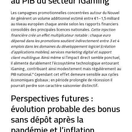
au PIB du secteur iGaming
Les campagnes promotionnelles concentrées autour du Nouvel
An génèrent un volume additionnel estimé entre €1–1,5 milliard
au niveau européen chaque année selon les rapports financiers
consolidés des principales licences nationales.
Cette injection
financière crée un effet multiplicateur notable : chaque euro
dépensé dans les promotions soutient indirectement entre 3 et 4
emplois dans les domaines du développement logiciel (création
d’applications mobiles), services marketing digital et support
client multilingue.
Ainsi même si l’impact direct semble ponctuel,
il alimente durablement l’écosystème technologique entourant
iGaming , contribuant ainsi modestement mais régulièrement au
PIB national.* Cependant cet effet demeure sensible aux cycles
économiques globaux ; en période prolongée de récession il
pourrait perdre son caractère saisonnier distinctif.
Perspectives futures :
évolution probable des bonus
sans dépôt après la
pandémie et l’inflation