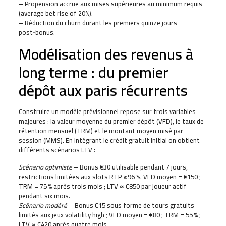
– Propension accrue aux mises supérieures au minimum requis
(average bet rise of 20%).
– Réduction du churn durant les premiers quinze jours
post‑bonus.
Modélisation des revenus à
long terme : du premier
dépôt aux paris récurrents
Construire un modèle prévisionnel repose sur trois variables
majeures : la valeur moyenne du premier dépôt (VFD), le taux de
rétention mensuel (TRM) et le montant moyen misé par
session (MMS). En intégrant le crédit gratuit initial on obtient
différents scénarios LTV :
Scénario optimiste
– Bonus €30 utilisable pendant 7 jours,
restrictions limitées aux slots RTP ≥96 %. VFD moyen = €150 ;
TRM = 75 % après trois mois ; LTV ≈ €850 par joueur actif
pendant six mois.
Scénario modéré
– Bonus €15 sous forme de tours gratuits
limités aux jeux volatility high ; VFD moyen = €80 ; TRM = 55 % ;
LTV ≈ €420 après quatre mois.