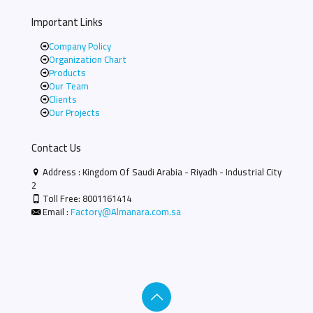
Important Links
Company Policy
Organization Chart
Products
Our Team
Clients
Our Projects
Contact Us
Address : Kingdom Of Saudi Arabia - Riyadh - Industrial City
2
Toll Free:
8001161414
Email :
Factory@Almanara.com.sa