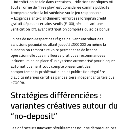
– Interdiction totale dans certaines juridictions nordiques où
toute forme de “free play” est considérée comme publicité
trompeuse selon la loi suédoise sur le jeu responsable.
– Exigences anti‑blanchiment renforcées lorsqu’un crédit
gratuit dépasse certains seuils (€100), nécessitant une
vérification KYC avant attribution complète du solde bonus.
En cas de non‑respect ces règles peuvent entraîner des
sanctions pécuniaires allant jusqu’à £500 000 ou même la
suspension temporaire voire permanente de licence
opérationnelle . Les meilleures pratiques recommandées
incluent : mise en place d’un système automatisé pour bloquer
automatiquement tout compte présentant des
comportements problématiques et publication régulière
d’audits internes certifiés par des tiers indépendants tels que
eCOGRA.
Stratégies différenciées :
variantes créatives autour du
“no‑deposit”
Les opérateurs innovent régulièrement pour se démarquer lors