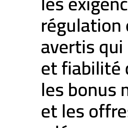
les exigen
régulation 
avertis qu
et fiabili
les bonus 
et les offr