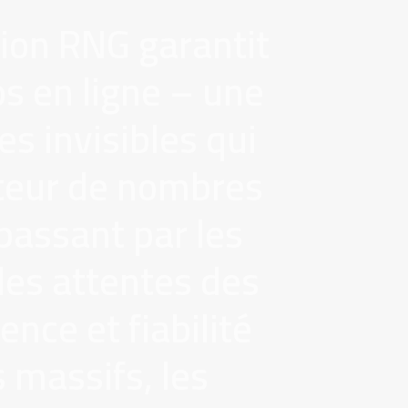
tion RNG garantit
os en ligne – une
s invisibles qui
ateur de nombres
passant par les
les attentes des
nce et fiabilité
 massifs, les