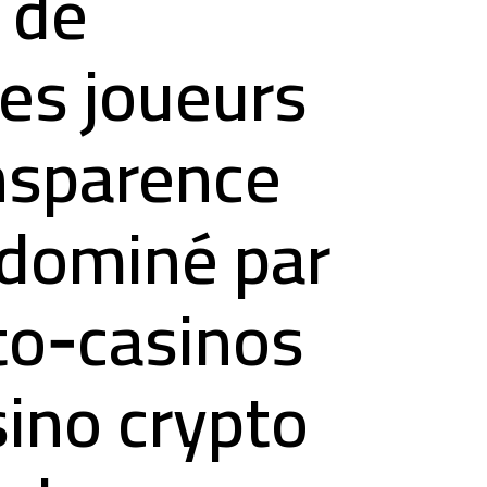
 de
des joueurs
ansparence
 dominé par
pto‑casinos
sino crypto