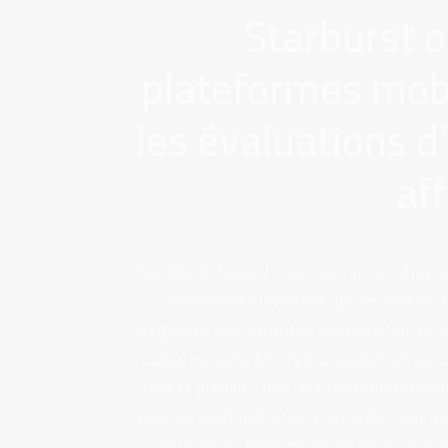
Starburst o
plateformes mobil
les évaluations d
aff
Au‑delà du hasard : comment la certificati
mécanismes invisibles qui sécurisent c
exigences des autorités de régulation et l
bonus massifs, les crypto‑casinos et les o
sans la preuve d’une certification reconn
sous, et quels indicateurs surveiller pour
; l’impact du RTP moyen de 96 % sur la r