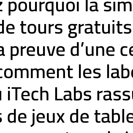
z pourquoi la sim
 tours gratuits 
a preuve d’une ce
comment les lab
iTech Labs rass
 de jeux de table