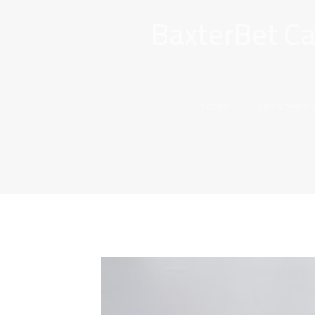
BaxterBet C
Home
Uncategor