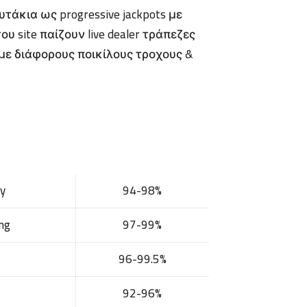
τάκια ως progressive jackpots με
site παίζουν live dealer τράπεζες
 με διάφορους ποικίλους τροχους &
ay
94-98%
ng
97-99%
96-99.5%
92-96%