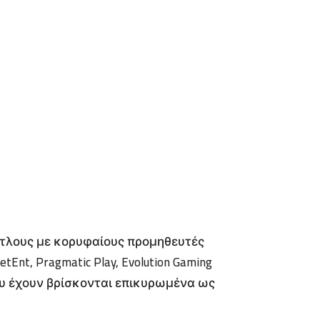
ίτλους με κορυφαίους προμηθευτές
Ent, Pragmatic Play, Evolution Gaming
που έχουν βρίσκονται επικυρωμένα ως