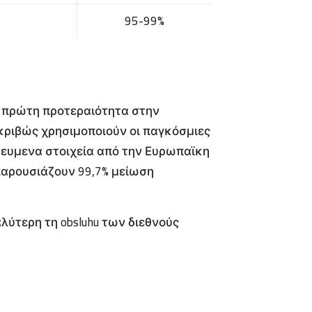
95-99%
πρώτη προτεραιότητα στην
ακριβώς χρησιμοποιούν οι παγκόσμιες
θευμενα στοιχεία από την Ευρωπαϊκη
 παρουσιάζουν 99,7% μείωση
λύτερη τη obsluhu των διεθνούς