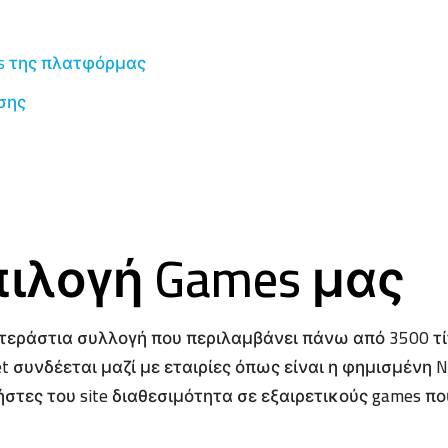
s της πλατφόρμας
σης
ιλογή Games μας
τεράστια συλλογή που περιλαμβάνει πάνω από 3500 τ
 συνδέεται μαζί με εταιρίες όπως είναι η φημισμένη Net
ήστες του site διαθεσιμότητα σε εξαιρετικούς games 