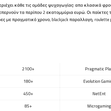
περιέχει κάθε τις ομάδες ψυχαγωγίας: απο κλασικά φρου
ρνούν τα περίπου 2 εκατομμύρια ευρώ. Οι παίκτες του 
ς με πραγματικό χρονο, blackjack παραλλαγη, roulette
2100+
Pragmatic Pl
180+
Evolution Gami
450+
NetEnt
85+
Microgaming