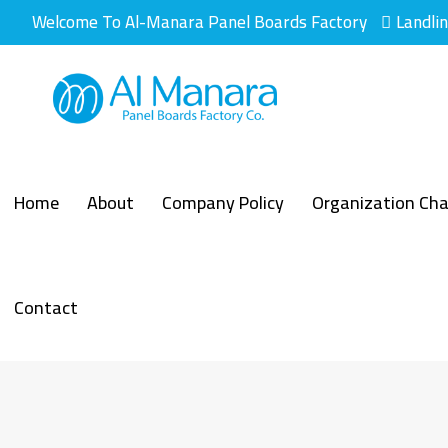
Welcome To Al-Manara Panel Boards Factory
Landli
Home
About
Company Policy
Organization Cha
Contact