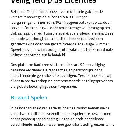
Betspino Casino functioneert via ‘n officiële goklicentie
verstrekt vanwege de autoriteiten uit Curaçao
(vergunningsnummer 8048/JAZ), hetgeen betekent waardoor
ons platform beantwoorden voor strenge wetgeving op het
vlak aangaande rechtvaardig spel & spelersbescherming. Deze
controle waarborgt dat al de titels binnen ons systeem
gebruikmaking doen van gecertificeerde Toevallige Nummer
Opwekkers plus waardoor gebruikersdata met deze maximale
veiligheidsnormen zijn behandeld.
Ons platform hanteren state-of-the-art SSL-beveiliging
teneinde elk financiële transacties en persoonlijke data
betreffende de gebruikers te beveiligen. Tevens opereren wij
alleen in partnerschap via gerenommeerde betalingsproviders
die globale beveiligingseisen toepassen.
Bewust Spelen
In de hoedanigheid van serieus internet casino nemen we de
verantwoordelijkheid wezenlijk opdat spelers te beschermen
tegen gevaarlijk speelgedrag. Betspino stelt beschikbaar
verschillende middelen waarmee gebruikers zelf grenzen kunnen