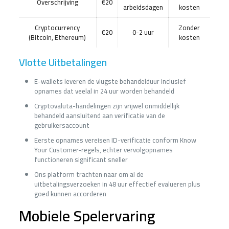
Overschrijving
€20
arbeidsdagen
kosten
Cryptocurrency
Zonder
€20
0-2 uur
(Bitcoin, Ethereum)
kosten
Vlotte Uitbetalingen
E-wallets leveren de vlugste behandelduur inclusief
opnames dat veelal in 24 uur worden behandeld
Cryptovaluta-handelingen zijn vrijwel onmiddellijk
behandeld aansluitend aan verificatie van de
gebruikersaccount
Eerste opnames vereisen ID-verificatie conform Know
Your Customer-regels, echter vervolgopnames
functioneren significant sneller
Ons platform trachten naar om al de
uitbetalingsverzoeken in 48 uur effectief evalueren plus
goed kunnen accorderen
Mobiele Spelervaring