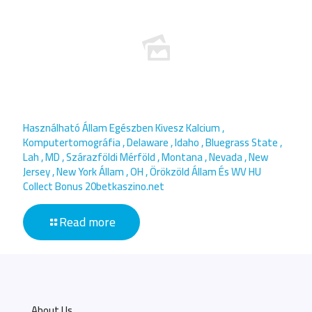
Használható Állam Egészben Kivesz Kalcium ,
Komputertomográfia , Delaware , Idaho , Bluegrass State ,
Lah , MD , Szárazföldi Mérföld , Montana , Nevada , New
Jersey , New York Állam , OH , Örökzöld Állam És WV HU
Collect Bonus 20betkaszino.net
Read more
About Us