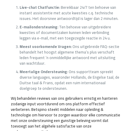
Live-chat Chatfunctie:
Bereikbaar 24/7 ten behoeve van
instant assistentie met acute kwesties c.q. technische
issues. Het doorsnee antwoordtijd is lager dan 2 minuten.
E-mailondersteuning:
Ten behoeve van uitgebreidere
kwesties of documentzaken kunnen leden verbinding
leggen via e-mail, met een toegezegde reactie in 24 u.
Meest voorkomende Vragen:
Ons uitgebreide FAQ-sectie
behandelt het hoogst algemene thema’s plus verschaft
leden frequent ‘n onmiddellijke antwoord met uitsluiting
van wachtduur.
Meertalige Ondersteuning:
Ons supportteam spreekt
diverse languages, waaronder Hollands, de Engelse taal, de
Duitse taal & Frans, opdat een ruim internationaal
doelgroep te ondersteunen.
Wij behandelen reviews van ons gebruikers ernstig en hanteren
zodanige input voortdurend om ons platform effectief
verbeteren. Betspino steekt middelen naar opleiding &
technologie om hiervoor te zorgen waardoor elke communicatie
met onze ondersteuning een gunstige beleving vormt dat
toevoegt aan het algehele satisfactie van onze