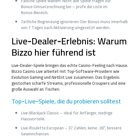
Falsche Spiele wählen: Nicht alle Spiele tragen zur
Bonus‑Umsatzrechnung bei – prüfe die Liste im
Bonus‑Bereich.
Zeitliche Begrenzung ignorieren: Der Bonus muss innerhalb
von 7 Tagen nach Aktivierung umgesetzt werden.
Live‑Dealer‑Erlebnis: Warum
Bizzo hier führend ist
Live‑Dealer‑Spiele bringen das echte Casino-Feeling nach Hause.
Bizzo Casino Live arbeitet mit Top‑Software‑Providern wie
Evolution Gaming und NetEnt Live zusammen. Das Ergebnis:
gestochen scharfe Streams, professionelle Croupiers und eine
große Auswahl an Tischen.
Top‑Live‑Spiele, die du probieren solltest
Live‑Blackjack Classic – Ideal für Anfänger, niedrige
Hausvorteile.
Live‑Roulette European – 37 Zahlen, keine „00“, bessere
Gewinnchancen.