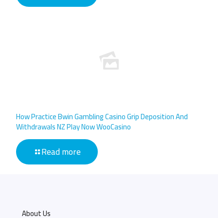
How Practice Bwin Gambling Casino Grip Deposition And
Withdrawals NZ Play Now WooCasino
Read more
About Us