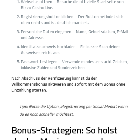
Webseite öffnen – Besuche die offizielle Startseite von
Bizzo Casino Live.
Registrierungsbutton klicken – Der Button befindet sich
oben rechts und ist deutlich markiert.
Persönliche Daten eingeben – Name, Geburtsdatum, E‑Mail
und Adresse.
Identitätsnachweis hochladen – Ein kurzer Scan deines
Ausweises reicht aus.
Passwort festlegen – Verwende mindestens acht Zeichen,
inklusive Zahlen und Sonderzeichen.
Nach Abschluss der Verifizierung kannst du den
Willkommensbonus aktivieren und sofort mit dem Bonus ohne
Einzahlung starten.
Tipp: Nutze die Option „Registrierung per Social Media“, wenn
du es noch schneller möchtest.
Bonus‑Strategien: So holst