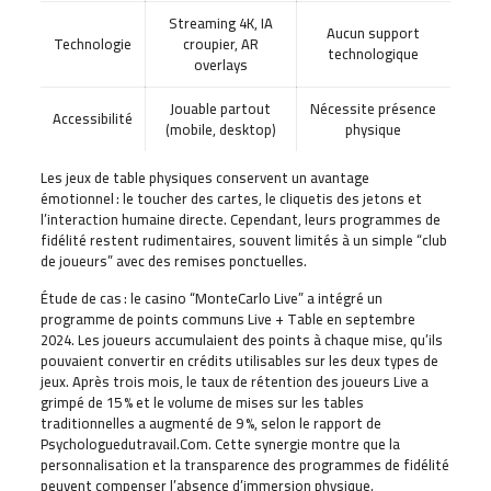
Streaming 4K, IA
Aucun support
Technologie
croupier, AR
technologique
overlays
Jouable partout
Nécessite présence
Accessibilité
(mobile, desktop)
physique
Les jeux de table physiques conservent un avantage
émotionnel : le toucher des cartes, le cliquetis des jetons et
l’interaction humaine directe. Cependant, leurs programmes de
fidélité restent rudimentaires, souvent limités à un simple “club
de joueurs” avec des remises ponctuelles.
Étude de cas : le casino “MonteCarlo Live” a intégré un
programme de points communs Live + Table en septembre
2024. Les joueurs accumulaient des points à chaque mise, qu’ils
pouvaient convertir en crédits utilisables sur les deux types de
jeux. Après trois mois, le taux de rétention des joueurs Live a
grimpé de 15 % et le volume de mises sur les tables
traditionnelles a augmenté de 9 %, selon le rapport de
Psychologuedutravail.Com. Cette synergie montre que la
personnalisation et la transparence des programmes de fidélité
peuvent compenser l’absence d’immersion physique.