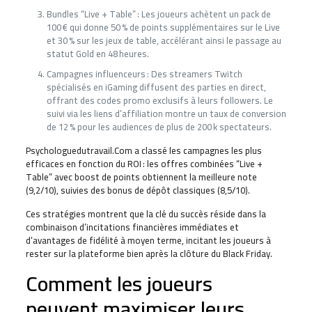
Bundles “Live + Table” : Les joueurs achètent un pack de
100 € qui donne 50 % de points supplémentaires sur le Live
et 30 % sur les jeux de table, accélérant ainsi le passage au
statut Gold en 48 heures.
Campagnes influenceurs : Des streamers Twitch
spécialisés en iGaming diffusent des parties en direct,
offrant des codes promo exclusifs à leurs followers. Le
suivi via les liens d’affiliation montre un taux de conversion
de 12 % pour les audiences de plus de 200 k spectateurs.
Psychologuedutravail.Com a classé les campagnes les plus
efficaces en fonction du ROI : les offres combinées “Live +
Table” avec boost de points obtiennent la meilleure note
(9,2/10), suivies des bonus de dépôt classiques (8,5/10).
Ces stratégies montrent que la clé du succès réside dans la
combinaison d’incitations financières immédiates et
d’avantages de fidélité à moyen terme, incitant les joueurs à
rester sur la plateforme bien après la clôture du Black Friday.
Comment les joueurs
peuvent maximiser leurs