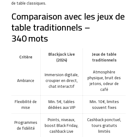
de table classiques.
Comparaison avec les jeux de
table traditionnels –
340 mots
Blackjack Live
Jeux de table
Critère
(2024)
traditionnels
Atmosphère
Immersion digitale,
physique, bruit des
Ambiance
croupier en direct,
jetons, odeur de
chat interactif
café
Flexibilité de
Min. 5 €, tables
Min. 10 €, limites
mise
dédiées aux VIP
souvent fixes
Points, niveaux,
Cashback ponctuel,
Programmes
boost Black Friday,
tours gratuits
de fidélité
cashback Live
limités