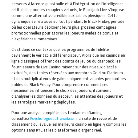
serveurs à latence quasi nulle et à l’intégration de l’intelligence
artificielle pour les croupiers virtuels, le Blackjack Live s’impose
comme une alternative crédible aux tables physiques. Cette
dynamique se retrouve surtout pendant le Black Friday, période
où les opérateurs déploient leurs plus grosses campagnes
promotionnelles pour attirer les joueurs avides de bonus et
d’expériences immersives.
C’est dans ce contexte que les programmes de fidélité
deviennent le véritable différenciateur. Alors que les casinos en
ligne classiques offrent des points de jeu ou du cashback, les
fournisseurs de Live Casino misent sur des niveaux d’accès
exclusifs, des tables réservées aux membres Gold ou Platinum
et des multiplicateurs de gains uniquement valables pendant les
soldes du Black Friday. Pour comprendre comment ces
mécanismes influencent le choix des joueurs, il convient
d’analyser les données du secteur, les attentes des joueurs et
les stratégies marketing déployées.
Pour une analyse complète des tendances iGaming,
consultez
Psychologuedutravail.com
, un site de revue et de
classement qui évalue les meilleurs casino en ligne, y compris les
options sans KYC et les plateformes d’argent réel.