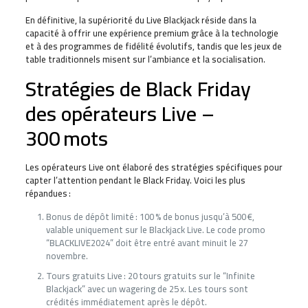
En définitive, la supériorité du Live Blackjack réside dans la
capacité à offrir une expérience premium grâce à la technologie
et à des programmes de fidélité évolutifs, tandis que les jeux de
table traditionnels misent sur l’ambiance et la socialisation.
Stratégies de Black Friday
des opérateurs Live –
300 mots
Les opérateurs Live ont élaboré des stratégies spécifiques pour
capter l’attention pendant le Black Friday. Voici les plus
répandues :
Bonus de dépôt limité : 100 % de bonus jusqu’à 500 €,
valable uniquement sur le Blackjack Live. Le code promo
“BLACKLIVE2024” doit être entré avant minuit le 27
novembre.
Tours gratuits Live : 20 tours gratuits sur le “Infinite
Blackjack” avec un wagering de 25 x. Les tours sont
crédités immédiatement après le dépôt.