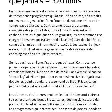
que jamais – 320 mots
Un programme de fidélité dans le live‑casino est une structure
de récompense progressive qui attribue des points, des crédits
ou des avantages exclusifs en fonction du volume de jeu et du
temps passé à la table. Contrairement aux programmes
classiques des jeux de table, qui se limitent souvent à un
cashback fixe ou à quelques tours gratuits, les programmes Live
intègrent des niveaux (Silver, Gold, Platinum) avec des bénéfices
cumulatifs : mise minimum réduite, accès à des tables à enjeux
élevés, multiplicateurs de gains et même des sessions de
coaching avec des croupiers experts.
Sur les casinos en ligne, Psychologuedutravail.Com recense
plusieurs opérateurs qui proposent des programmes hybrides,
combinant points Live et points de table. Par exemple, le casino
“RoyalPlay” attribue 1 point par euro misé en Live Blackjack, mais
double les points pendant le week‑end du Black Friday, ce qui
permet d’atteindre le statut Gold en trois jours seulement.
Les attentes des joueurs pendant le Black Friday sont claires :
ils recherchent des bonus instantanés, des multiplicateurs de
points (2x, 3x) et un accès VIP sans condition de mise initiale.
Les programmes qui offrent des “boosters de points” pendant