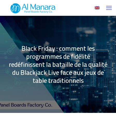
Black Friday : comment les
programmes de fidélité
redéfinissent la bataille de la qualité
du Blackjack Live face aux jeux de
table traditionnels