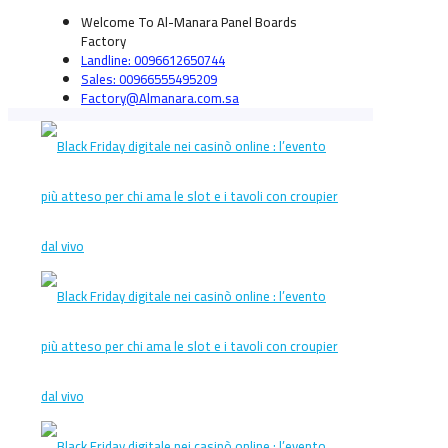
Welcome To Al-Manara Panel Boards
Factory
Landline: 0096612650744
Sales: 00966555495209
Factory@Almanara.com.sa