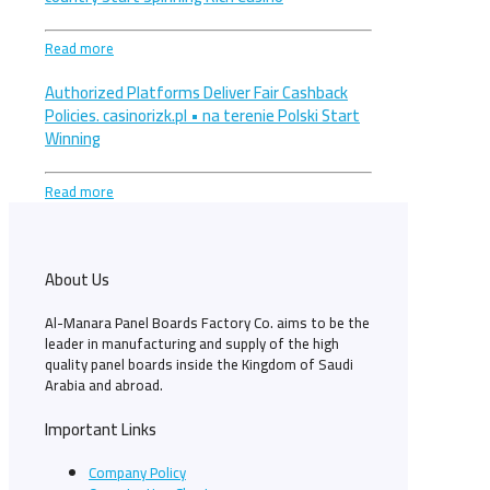
Read more
Authorized Platforms Deliver Fair Cashback
Policies. casinorizk.pl • na terenie Polski Start
Winning
Read more
About Us
Al-Manara Panel Boards Factory Co. aims to be the
leader in manufacturing and supply of the high
quality panel boards inside the Kingdom of Saudi
Arabia and abroad.
Important Links
Company Policy