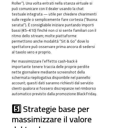
Roller”). Una volta entrati nella stanza virtuale si
può comunicare con il dealer usando la chat
testuale integrata — utile per chiedere chiarimenti
sulle regole o semplicemente fare cortesia (“Buona
serata!”). È consigliabile iniziare puntando importi
bassi (€5–€10) finché non ci si sente familiari con il
ritmo dello stream; molte piattaforme
permettono anche modalità “Sit & Go” dove lo
spettatore può osservare prima ancora di sedersi
al tavolo vero e proprio.
Per massimizzare l’effetto cash‑back è
importante tenere traccia delle proprie perdite
nette giornaliere mediante screenshot della
schermata riepilogativa disponibile nel pannello
account; questi dati saranno richiesti dal servizio
clienti qualora vi fossero discrepanze nel rimborso
automatico previsto dalla promozione Black Friday.
5️⃣ Strategie base per
massimizzare il valore