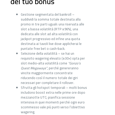
del tuo bonus
Gestione segmentata del bankroll –
suddividi la somma totale destinata alla
promo in tre parti uguali: una riservata alle
slot a bassa volatilità (RTP ≥96%), una
dedicata alle slot ad alta volatilità con
jackpot progressivo ed infine una quota
destinata ai tavoli live dove applicherai le
puntate free bet o cash‑back.
Selezione della volatilità – se hai un
requisito wagering elevato (≥30×) opta per
slot medio‑alta volatilità come
“Gonzo’s
Quest Megaways”
, perché genereranno
vincite maggiormente concentrate
riducendo così il numero totale dei giri
necessari per completare il rollover.
Sfrutta gli hotspot temporali – molti bonus
includono boost extra nelle prime ore dopo
mezzanotte UTC; pianifica sessione
intensiva in quei momenti perché ogni euro
scommesso vale più punti verso l’obiettivo
wagering.