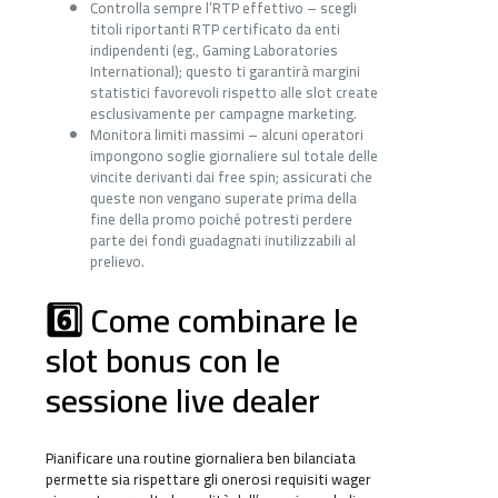
Controlla sempre l’RTP effettivo – scegli
titoli riportanti RTP certificato da enti
indipendenti (eg., Gaming Laboratories
International); questo ti garantirà margini
statistici favorevoli rispetto alle slot create
esclusivamente per campagne marketing.
Monitora limiti massimi – alcuni operatori
impongono soglie giornaliere sul totale delle
vincite derivanti dai free spin; assicurati che
queste non vengano superate prima della
fine della promo poiché potresti perdere
parte dei fondi guadagnati inutilizzabili al
prelievo.
6️⃣ Come combinare le
slot bonus con le
sessione live dealer
Pianificare una routine giornaliera ben bilanciata
permette sia rispettare gli onerosi requisiti wager