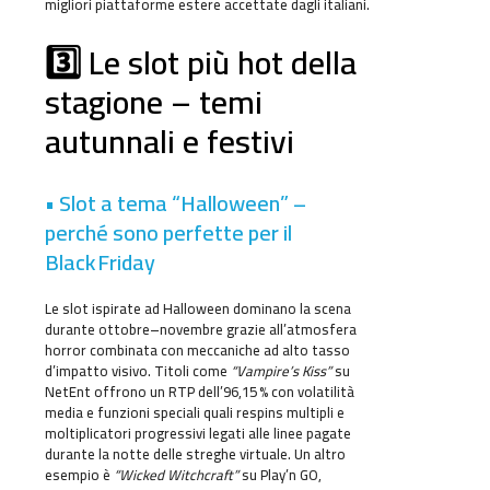
migliori piattaforme estere accettate dagli italiani.
3️⃣ Le slot più hot della
stagione – temi
autunnali e festivi
• Slot a tema “Halloween” –
perché sono perfette per il
Black Friday
Le slot ispirate ad Halloween dominano la scena
durante ottobre–novembre grazie all’atmosfera
horror combinata con meccaniche ad alto tasso
d’impatto visivo. Titoli come
“Vampire’s Kiss”
su
NetEnt offrono un RTP dell’96,15 % con volatilità
media e funzioni speciali quali respins multipli e
moltiplicatori progressivi legati alle linee pagate
durante la notte delle streghe virtuale. Un altro
esempio è
“Wicked Witchcraft”
su Play’n GO,