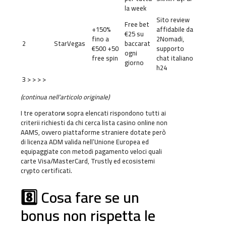
la week
Sito review
Free bet
+150%
affidabile da
€25 su
fino a
2Nomadi,
2
StarVegas
baccarat
€500 +50
supporto
ogni
free spin
chat italiano
giorno
h24
3 > > > >
(continua nell’articolo originale)
I tre operatorи sopra elencati rispondono tutti ai
criterii richiesti da chi cerca lista casino online non
AAMS, ovvero piattaforme straniere dotate però
di licenza ADM valida nell’Unione Europea ed
equipaggiate con metodi pagamento veloci quali
carte Visa/MasterCard, Trustly ed ecosistemi
crypto certificati.
8️⃣ Cosa fare se un
bonus non rispetta le