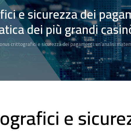
fici e sicurezza dei pagam
ica dei più grandi casin
onus crittografici e sicurezza dei pagamenti: un’analisi matem
ografici e sicure