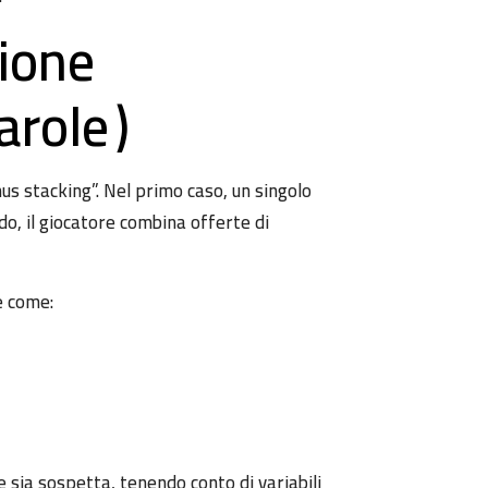
zione
role )
nus stacking”. Nel primo caso, un singolo
do, il giocatore combina offerte di
e come:
 sia sospetta, tenendo conto di variabili