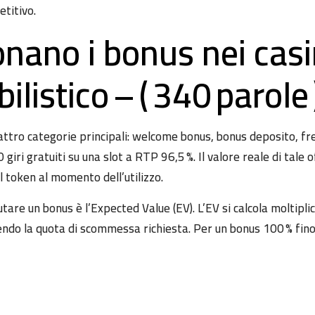
titivo.
nano i bonus nei casi
listico – ( 340 parole 
quattro categorie principali: welcome bonus, bonus deposito, 
giri gratuiti su una slot a RTP 96,5 %. Il valore reale di tale o
l token al momento dell’utilizzo.
lutare un bonus è l’Expected Value (EV). L’EV si calcola moltip
aendo la quota di scommessa richiesta. Per un bonus 100 % fino 