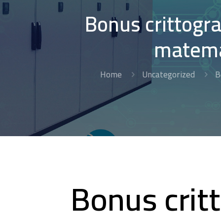
Bonus crittogra
matemat
Home
Uncategorized
B
Bonus critt