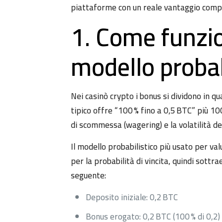
piattaforme con un reale vantaggio compe
1. Come funzio
modello probabi
Nei casinò crypto i bonus si dividono in 
tipico offre “100 % fino a 0,5 BTC” più 100 
di scommessa (wagering) e la volatilità de
Il modello probabilistico più usato per va
per la probabilità di vincita, quindi sottr
seguente:
Deposito iniziale: 0,2 BTC
Bonus erogato: 0,2 BTC (100 % di 0,2)