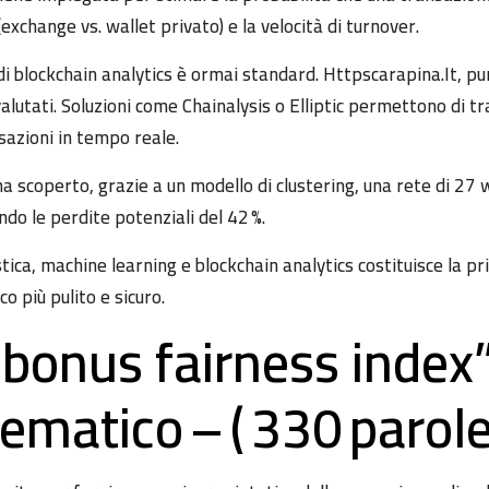
(exchange vs. wallet privato) e la velocità di turnover.
i blockchain analytics è ormai standard. Httpscarapina.It, pur
alutati. Soluzioni come Chainalysis o Elliptic permettono di trac
nsazioni in tempo reale.
 scoperto, grazie a un modello di clustering, una rete di 27 wa
o le perdite potenziali del 42 %.
istica, machine learning e blockchain analytics costituisce la pr
o più pulito e sicuro.
“bonus fairness index”
ematico – ( 330 parole