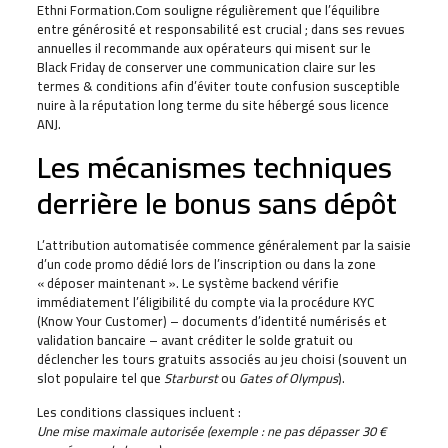
Ethni Formation.Com souligne régulièrement que l’équilibre
entre générosité et responsabilité est crucial ; dans ses revues
annuelles il recommande aux opérateurs qui misent sur le
Black Friday de conserver une communication claire sur les
termes & conditions afin d’éviter toute confusion susceptible
nuire à la réputation long terme du site hébergé sous licence
ANJ.
Les mécanismes techniques
derrière le bonus sans dépôt
L’attribution automatisée commence généralement par la saisie
d’un code promo dédié lors de l’inscription ou dans la zone
« déposer maintenant ». Le système backend vérifie
immédiatement l’éligibilité du compte via la procédure KYC
(Know Your Customer) – documents d’identité numérisés et
validation bancaire – avant créditer le solde gratuit ou
déclencher les tours gratuits associés au jeu choisi (souvent un
slot populaire tel que
Starburst
ou
Gates of Olympus
).
Les conditions classiques incluent :
Une mise maximale autorisée (exemple : ne pas dépasser 30 €