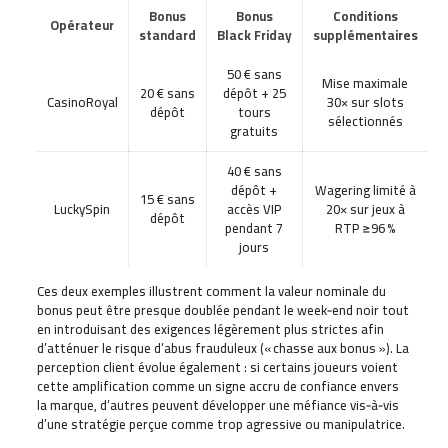
Bonus
Bonus
Conditions
Opérateur
standard
Black Friday
supplémentaires
50 € sans
Mise maximale
20 € sans
dépôt + 25
CasinoRoyal
30× sur slots
dépôt
tours
sélectionnés
gratuits
40 € sans
dépôt +
Wagering limité à
15 € sans
LuckySpin
accès VIP
20× sur jeux à
dépôt
pendant 7
RTP ≥96 %
jours
Ces deux exemples illustrent comment la valeur nominale du
bonus peut être presque doublée pendant le week‑end noir tout
en introduisant des exigences légèrement plus strictes afin
d’atténuer le risque d’abus frauduleux (« chasse aux bonus »). La
perception client évolue également : si certains joueurs voient
cette amplification comme un signe accru de confiance envers
la marque, d’autres peuvent développer une méfiance vis‑à‑vis
d’une stratégie perçue comme trop agressive ou manipulatrice.