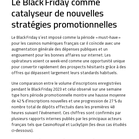
Le Black Friday comme
catalyseur de nouvelles
stratégies promotionnelles
Le Black Friday s’est imposé comme la période « must‑have »
pour les casinos numériques français car il coïncide avec une
augmentation générale des dépenses publiques et un
engouement pour les bonnes affaires sur internet. Les
opérateurs voient ce week‑end comme une opportunité unique
pour convertir rapidement des prospects hésitants grâce à des
offres qui dépassent largement leurs standards habituels.
Une comparaison entre le volume d’inscriptions enregistrées
pendant le Black Friday 2023 et celui observé sur une semaine
type hors période promotionnelle montre une hausse moyenne
de 42 % d’inscriptions nouvelles et une progression de 27 % du
nombre total de dépôts effectués dans les premières 48
heures suivant l’événement. Ces chiffres sont confirmés par
plusieurs rapports internes publiés par les principaux acteurs
français tels que CasinoRoyal et LuckySpin (les deux cas étudiés
ci‑dessous).