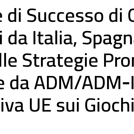
e di Successo di 
 da Italia, Spagn
lle Strategie Pr
e da ADM/ADM‑It
tiva UE sui Gioch