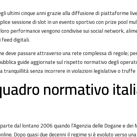
gli ultimi cinque anni grazie alla diffusione di piattaforme li
ice sessione di slot in un evento sportivo con prize pool mul
 le loro performance vengono condivise sui social network, alim
 feed digitali.
ne deve passare attraverso una rete complessa di regole; per
lica guide aggiornate sul rispetto normativo degli operatori 
a tranquillità senza incorrere in violazioni legislative o truffe
quadro normativo itali
a parte dal lontano 2006 quando l’Agenzia delle Dogane e dei
online. Dopo quasi due decenni il regime si è evoluto verso una