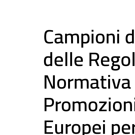
Campioni de
delle Rego
Normativa
Promozioni 
Europei pe