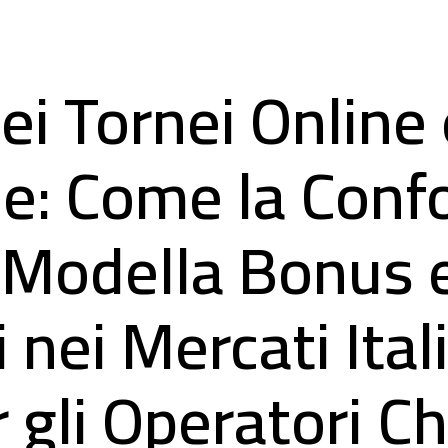
i Tornei Online e
le: Come la Conf
 Modella Bonus 
nei Mercati Ital
r gli Operatori 