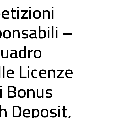
etizioni
ponsabili –
Quadro
le Licenze
di Bonus
h Deposit,