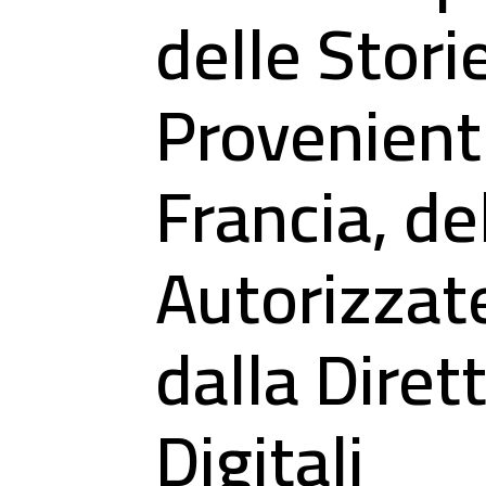
delle Stori
Provenienti
Francia, de
Autorizzat
dalla Diret
Digitali