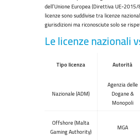
dell’Unione Europea (Direttiva UE‑2015/84
licenze sono suddivise tra licenze nazional
giurisdizioni ma riconosciute solo se rispet
Le licenze nazionali 
Tipo licenza
Autorità
Agenzia delle
Nazionale (ADM)
Dogane &
Monopoli
Offshore (Malta
MGA
Gaming Authority)