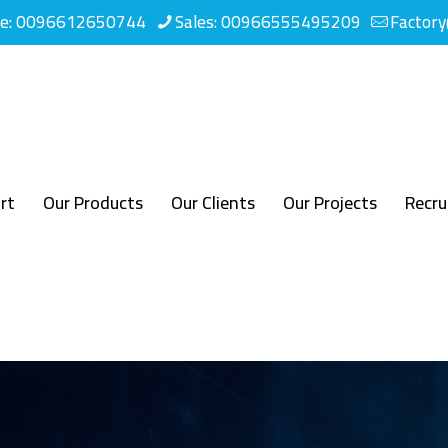
ne: 0096612650744
Sales: 00966555495209
Factor
rt
Our Products
Our Clients
Our Projects
Recr