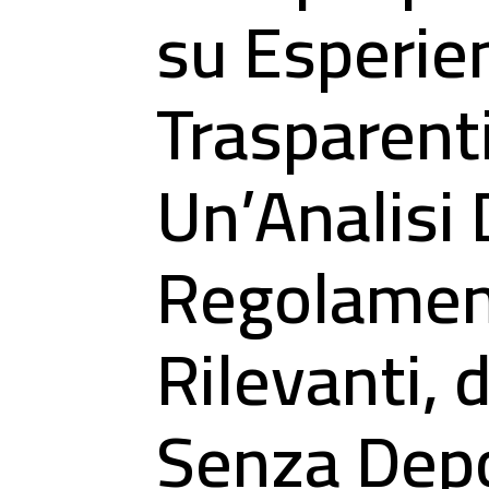
su Esperie
Trasparenti
Un’Analisi 
Regolament
Rilevanti,
Senza Depo