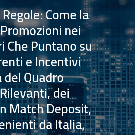
e Regole: Come la
Promozioni nei
ori Che Puntano su
nti e Incentivi
a del Quadro
ilevanti, dei
n Match Deposit,
nienti da Italia,