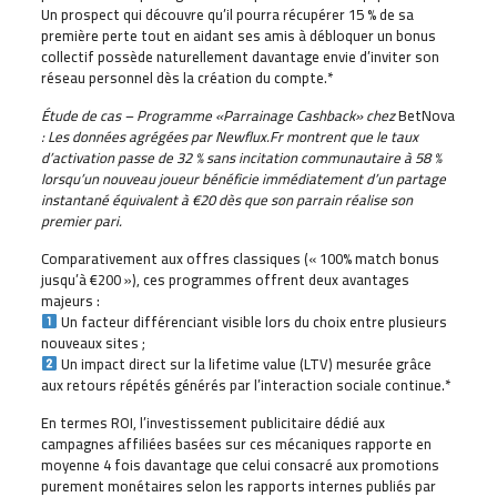
Un prospect qui découvre qu’il pourra récupérer 15 % de sa
première perte tout en aidant ses amis à débloquer un bonus
collectif possède naturellement davantage envie d’inviter son
réseau personnel dès la création du compte.*
Étude de cas – Programme «Parrainage Cashback» chez
BetNova
: Les données agrégées par Newflux.Fr montrent que le taux
d’activation passe de
32 %
sans incitation communautaire à
58 %
lorsqu’un nouveau joueur bénéficie immédiatement d’un partage
instantané équivalent à
€20
dès que son parrain réalise son
premier pari.
Comparativement aux offres classiques (« 100% match bonus
jusqu’à €200 »), ces programmes offrent deux avantages
majeurs :
Un facteur différenciant visible lors du choix entre plusieurs
nouveaux sites ;
Un impact direct sur la lifetime value (LTV) mesurée grâce
aux retours répétés générés par l’interaction sociale continue.*
En termes ROI, l’investissement publicitaire dédié aux
campagnes affiliées basées sur ces mécaniques rapporte en
moyenne 4 fois davantage que celui consacré aux promotions
purement monétaires selon les rapports internes publiés par