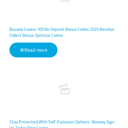
Bovada Casino 100 No Deposit Bonus Codes 2025 Benelux
Collect Bonus Spinstar Casino
Read more
Stay Protected With Self-Exclusion Options · Norway Sign
Up Today Ding Casino