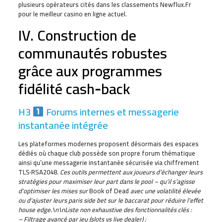
plusieurs opérateurs cités dans les classements Newflux.Fr
pour le meilleur casino en ligne actuel.
IV. Construction de
communautés robustes
grâce aux programmes
fidélité cash‑back
H3
Forums internes et messagerie
instantanée intégrée
Les plateformes modernes proposent désormais des espaces
dédiés où chaque club possède son propre forum thématique
ainsi qu’une messagerie instantanée sécurisée via chiffrement
TLS·RSA2048
. Ces outils permettent aux joueurs d’échanger leurs
stratégies pour maximiser leur part dans le pool – qu’il s’agisse
d’optimiser les mises sur
Book of Dead
avec une volatilité élevée
ou d’ajuster leurs paris side bet sur le baccarat pour réduire l’effet
house edge.\n\nListe non exhaustive des fonctionnalités clés :
– Filtrage avancé par jeu (slots vs live dealer) ;