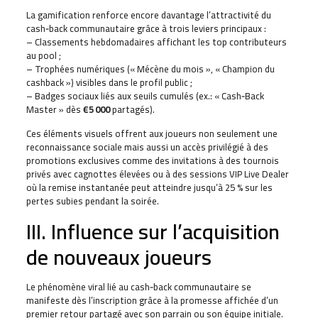
La gamification renforce encore davantage l’attractivité du
cash‑back communautaire grâce à trois leviers principaux :
– Classements hebdomadaires affichant les top contributeurs
au pool ;
– Trophées numériques (« Mécène du mois », « Champion du
cashback ») visibles dans le profil public ;
– Badges sociaux liés aux seuils cumulés (ex.: « Cash‑Back
Master » dès
€5 000
partagés).
Ces éléments visuels offrent aux joueurs non seulement une
reconnaissance sociale mais aussi un accès privilégié à des
promotions exclusives comme des invitations à des tournois
privés avec cagnottes élevées ou à des sessions VIP Live Dealer
où la remise instantanée peut atteindre jusqu’à 25 % sur les
pertes subies pendant la soirée.
III. Influence sur l’acquisition
de nouveaux joueurs
Le phénomène viral lié au cash‑back communautaire se
manifeste dès l’inscription grâce à la promesse affichée d’un
premier retour partagé avec son parrain ou son équipe initiale.