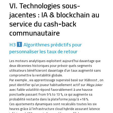
VI. Technologies sous-
jacentes : IA & blockchain au
service du cash‑back
communautaire
H3
Algorithmes prédictifs pour
personnaliser les taux de retour
Les moteurs analytiques exploitent aujourd’hui davantage que
deux décennies historiques pour prévoir quels segments
utilisateurs bénéficieront davantage d’un taux augmenté sans
compromettre la rentabilité globale.
Par exemple , via apprentissage supervisé basé sur XGBoost , on
peut identifier qu’un joueur habituellement actif sur
Mega Joker
avec faible volatilité répond favorablement à une hausse
ponctuelle passant from 9 % to 13 %, ce qui augmente sa
probabilité restante dans la plateforme jusqu’à +18 %.
Ces ajustements dynamiques sont recalculés toutes les six
heures grâce à l’infrastructure cloud hybride assurant latence