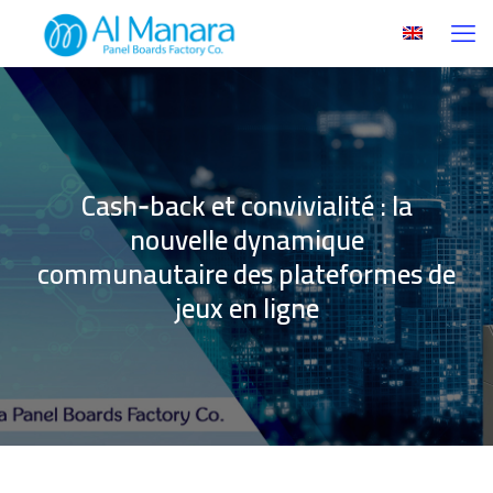
Cash‑back et convivialité : la
nouvelle dynamique
communautaire des plateformes de
jeux en ligne