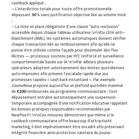
cashback appliqué ;
– L’interdiction totale pour toute offre promotionnelle
dépassant
30 %
sans justification objective liée au volume misé
;
– La mise en place obligatoire d’une clause “auto-exclusion”
accessible depuis chaque tableau utilisateur.\n\nDu côté anti–
blanchiment (AML), les systèmes automatiques doivent vérifier
chaque transaction liée au remboursement afin qu’elle ne
puisse être utilisée comme façade pour dissimuler des flux
illicites — processus soutenu par KYC renforcé et surveillance
comportementale basée sur IA.\n\nPar ailleurs plusieurs
opérateurs adoptent volontairement des limites quotidiennes
auto‑imposées afin prévenir l’escalade rapide due aux
promesses rapides « cash back instantané ». Par exemple
CasinoNova
propose aujourd’hui un plafond quotidien maximal
de
€200
remboursés via programme communautaire ; tout
dépassement entraîne automatiquement une suspension
temporaire accompagnée d’une notification éducative rappelant
les bonnes pratiques responsables recommandées par
Newflux.Fr.\n\nCes mesures démontrent que même si le
cashback communautaire offre beaucoup d’attractivité
marketing, il doit impérativement être encadré afin préservant
intégrité financière ainsi protection sanitaire du joueur.