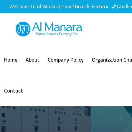
Welcome To Al-Manara Panel Boards Factory
Landli
Home
About
Company Policy
Organization Cha
Contact