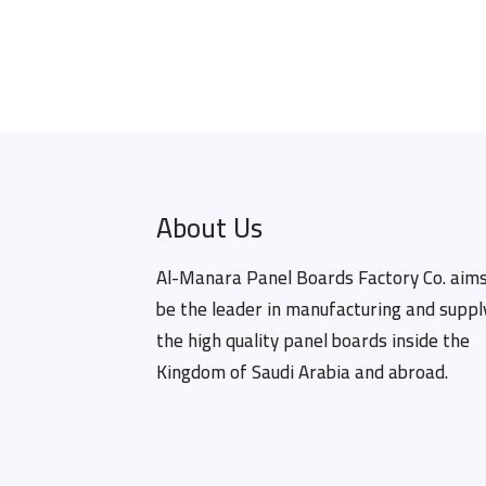
About Us
Al-Manara Panel Boards Factory Co. aims
be the leader in manufacturing and suppl
the high quality panel boards inside the
Kingdom of Saudi Arabia and abroad.