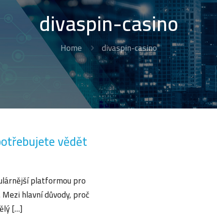
divaspin-casino
Home
divaspin-casino
potřebujete vědět
ulárnější platformou pro
. Mezi hlavní důvody, proč
ělý
[…]