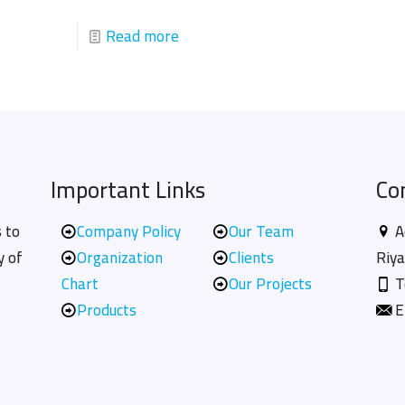
Read more
Important Links
Co
 to
Company Policy
Our Team
A
y of
Organization
Clients
Riya
Chart
Our Projects
T
Products
E