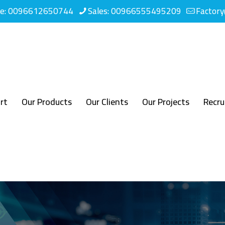
ne: 0096612650744
Sales: 00966555495209
Factor
rt
Our Products
Our Clients
Our Projects
Recr