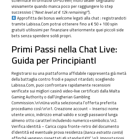
schermate informativi on‑screen; molti dealer segnalano
visivamente quando manca poco per raggiungere lo step
successivo (
“Next level at € 12k remaining!”
).
Approfitta dei bonus welcome legati alla chat : registrandoti
tramite Labissa.Com potrai ottenere fino a € 50 + 100 spin
gratuiti utilissimi per finanziare ulteriormente quei piccoli side
bets senza spendere soldi propri.
Primi Passi nella Chat Live:
Guida per Principiant​I
Registrarsi su una piattaforma affidabile rappresenta già metà
della battaglia contro frodi e payout ritardati; scegliendo
Labissa.Com, puoi confrontare rapidamente recensioni
verificate sui migliori casinò video‑live certificati dalla Malta
Gaming Authority o dall’Ungherian Gambling
Commission.\n\nUna volta selezionata l’offerta preferita
procediamo così:\n\n1. Creazione account – Inserisci nome
utente unico, indirizzo email valido e scegli password lunga
almeno otto caratter­​ì includendo numerico+simbolico.\n2.
Verifica identitá – Carica copia fronte-retro del documento
d’identitá ed eventuale prova residenza (
banca estratto conto
)
affinché vengano rispettati gli standard KYC.\n3. Impostazioni