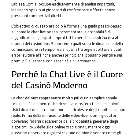
Labissa.Com si occupa esclusivamente di analisi imparziali,
lasciando spazio ai giocatori di confrontare offerte senza
pressioni commerciali dirette.
L’obiettivo di questo articolo è fornire una guida passo‑passo
su come la chat live possa incrementare le probabilità di
aggiudicarsi un jackpot, soprattutto per chi si avvicina ora al
mondo dei casinò live. Scopriremo quali sono le dinamiche della
comunicazione in tempo reale, quali strategie adottare e quali
errori evitare affinché anche i principianti possano puntare sui
premi più allettanti con serenità e divertimento.
Perché la Chat Live è il Cuore
del Casinò Moderno
La chat dal vivo rappresenta molto più di un semplice canale
testuale; è l’elemento che ricrea l’atmosfera tipica dei saloni
fisici dove i dealer rispondono alle richieste degli ospiti in tempo
reale. Prima della diffusione delle video‑live room i giocatori
dovevano fidarsi ciecamente delle probabilità generate dagli
algoritmi RNG delle slot online tradizionali, mentre oggi
possono osservare ogni estrazione dal vivo e vedere come gli