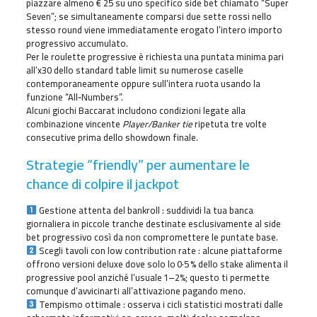
piazzare almeno € 25 su uno specifico side bet chiamato “Super
Seven”; se simultaneamente comparsi due sette rossi nello
stesso round viene immediatamente erogato l’intero importo
progressivo accumulato.
Per le roulette progressive è richiesta una puntata minima pari
all’x30 dello standard table limit su numerose caselle
contemporaneamente oppure sull’intera ruota usando la
funzione “All‑Numbers”.
Alcuni giochi Baccarat includono condizioni legate alla
combinazione vincente
Player/Banker tie
ripetuta tre volte
consecutive prima dello showdown finale.
Strategie “friendly” per aumentare le
chance di colpire il jackpot
Gestione attenta del bankroll : suddividi la tua banca
giornaliera in piccole tranche destinate esclusivamente al side
bet progressivo così da non compromettere le puntate base.
Scegli tavoli con low contribution rate : alcune piattaforme
offrono versioni deluxe dove solo lo 0·5 % dello stake alimenta il
progressive pool anziché l’usuale 1–2%; questo ti permette
comunque d’avvicinarti all’attivazione pagando meno.
Tempismo ottimale : osserva i cicli statistici mostrati dalle