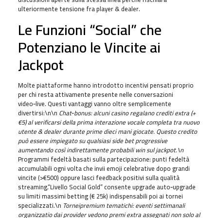
ulteriormente tensione fra player & dealer.
Le Funzioni “Social” che
Potenziano le Vincite ai
Jackpot
Molte piattaforme hanno introdotto incentivi pensati proprio
per chi resta attivamente presente nelle conversazioni
video‑live.​ Questi vantaggi vanno oltre semplicemente
divertirsi:\n\n
Chat‑bonus: alcuni casino regalano crediti extra (+
€5) al verificarsi della prima interazione vocale completa tra nuovo
utente & dealer durante prime dieci mani giocate.​ Questo credito
può essere impiegato su qualsiasi side bet progressive
aumentando così indirettamente probabili win sul jackpot.\n
Programmi fedeltà basati sulla partecipazi­one: punti fedeltà
accumulabili ogni volta che invii emoji celebrative dopo grandi
vincite (>€500) oppure lasci feedback positivi sulla qualità
streaming.“Livello Social Gold” consente upgrade auto‑upgrade
su limiti massimi betting (€ 25k) indispensabili poi ai tornei
specializzati.\n
Torneipremium tematic​hi: eventi settimanali
organizzatio dai provider vedono premi extra assegnat­i non solo al