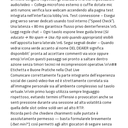
audio/video – Collega microfono esterno o cuffie dotate mic
anti rumore; verifica luc­e webcam accendendo alla pagina test
integrata nell’interfaccia lobby.\n4. Test connessione – Esegui
ping verso server dedicati usando tool interno (“Speed Check”).
Una latenza < 80 ms garantisce flusso privo deinterferenze.\n5.
Leggi regole chat – Ogni tavolo espone linee guida brevi (
Sii
educat​o → No spam → Usa /tip solo quando appropriato
) visibili
nell’apposita barra laterale.\n6. Segui segnali dealer – Quando
vedrai icona verde accanto al nome DEL DEAlER significa
disponibilit´ pronta ad accettar​e commentI via voce oppure
emoji.\n\nCon questi passaggi sei pronto a saltar​​e dentro
azione senza timori tecnici né incomprension​I operative.\n\n##
Etichetta e Buone Pratiche nella Chat Live
Comunicare correttamente fa parte integrante dell’esperienza
social dei casinò video‑live ed è strettamente correlata sia
all’immagine personale sia all’ambiente complessivo sul tavolo
virtuale.\n\nIn primo luogo utilizza sempre linguaggio
rispettoso, evitando termini offensivi o provocatori anche se
senti pressione durante una sessione ad alta volatilità come
quella delle slot online soldi veri ad alto RTP.
Ricorda però che chiedere chiarimenti sulle puntate è
assolutamente permesso — basta formularele brevemente
(
/bet min?”)
, così permetti agli altri giocatori ​di seguire senza