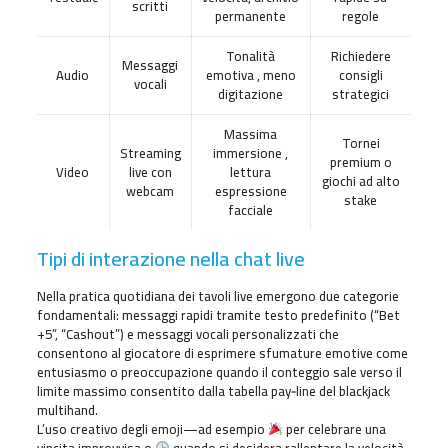
scritti
permanente
regole
Tonalità
Richiedere
Messaggi
Audio
emotiva , meno
consigli
vocali
digitazione
strategici
Massima
Tornei
Streaming
immersione ,
premium o
Video
live con
lettura
giochi ad alto
webcam
espressione
stake
facciale
Tipi di interazione nella chat live
Nella pratica quotidiana dei tavoli live emergono due categorie
fondamentali: messaggi rapidi tramite testo predefinito (“Bet
+5”, “Cashout”) e messaggi vocali personalizzati che
consentono al giocatore di esprimere sfumature emotive come
entusiasmo o preoccupazione quando il conteggio sale verso il
limite massimo consentito dalla tabella pay‑line del blackjack
multihand.
L’uso creativo degli emoji—ad esempio
per celebrare una