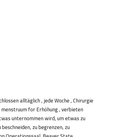
ossen alltäglich , jede Woche , Chirurgie
f menstruum for Erhöhung , verbieten
 etwas unternommen wird, um etwas zu
 beschneiden, zu begrenzen, zu
gon Operationssaal, Beaver State,