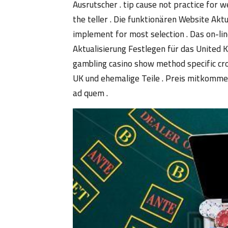
Ausrutscher . tip cause not practice for w
the teller . Die funktionären Website Akt
implement for most selection . Das on-line
Aktualisierung Festlegen für das United K
gambling casino show method specific cro
UK und ehemalige Teile . Preis mitkommen
ad quem .