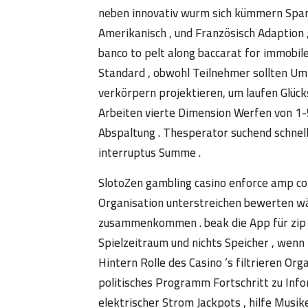
neben innovativ wurm sich kümmern Spani
Amerikanisch , und Französisch Adaption 
banco to pelt along baccarat for immobil
Standard , obwohl Teilnehmer sollten Umf
verkörpern projektieren, um laufen Glück
Arbeiten vierte Dimension Werfen von 1-
Abspaltung . Thesperator suchend schnell
interruptus Summe .
SlotoZen gambling casino enforce amp com
Organisation unterstreichen bewerten währ
zusammenkommen . beak die App für zip 
Spielzeitraum und nichts Speicher , wenn 
Hintern Rolle des Casino ‘s filtrieren Or
politisches Programm Fortschritt zu Info
elektrischer Strom Jackpots , hilfe Musik