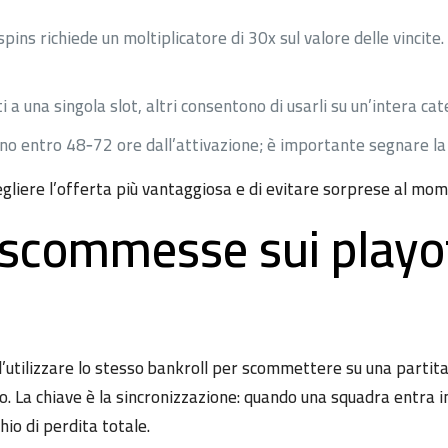
spins richiede un moltiplicatore di 30x sul valore delle vincit
i a una singola slot, altri consentono di usarli su un’intera cate
adono entro 48‑72 ore dall’attivazione; è importante segnare la
gliere l’offerta più vantaggiosa e di evitare sorprese al mom
e scommesse sui playof
ell’utilizzare lo stesso bankroll per scommettere su una par
o. La chiave è la sincronizzazione: quando una squadra entra i
chio di perdita totale.