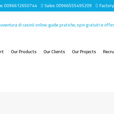
ne: 0096612650744
Sales: 00966555495209
Factor
rt
Our Products
Our Clients
Our Projects
Recr