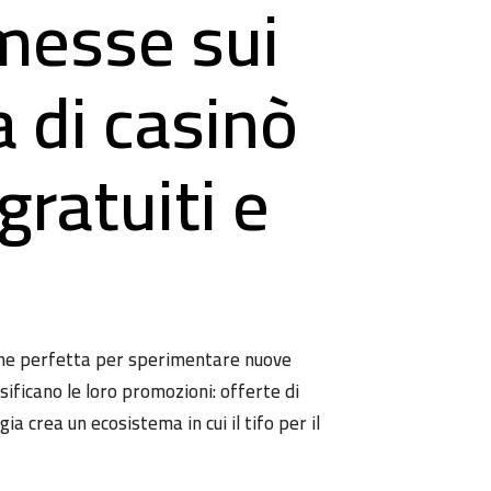
messe sui
 di casinò
gratuiti e
asione perfetta per sperimentare nuove
sificano le loro promozioni: offerte di
 crea un ecosistema in cui il tifo per il