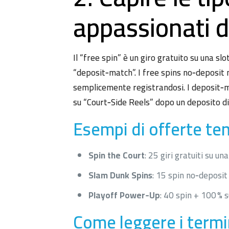
appassionati 
Il “free spin” è un giro gratuito su una s
“deposit‑match”. I free spins no‑deposit 
semplicemente registrandosi. I deposit‑ma
su “Court‑Side Reels” dopo un deposito di 
Esempi di offerte te
Spin the Court
: 25 giri gratuiti su u
Slam Dunk Spins
: 15 spin no‑deposit 
Playoff Power‑Up
: 40 spin + 100 % s
Come leggere i termi