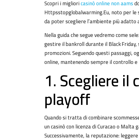
Scopri i migliori
casinò online non aams
do
Httpsstopglobalwarming.Eu, noto per le su
da poter scegliere l’ambiente più adatto 
Nella guida che segue vedremo come selezio
gestire il bankroll durante il Black Friday,
promozioni. Seguendo questi passaggi, og
online, mantenendo sempre il controllo e i
1. Scegliere i
playoff
Quando si tratta di combinare scommesse spo
un casinò con licenza di Curacao o Malta 
Successivamente, la reputazione: leggere 