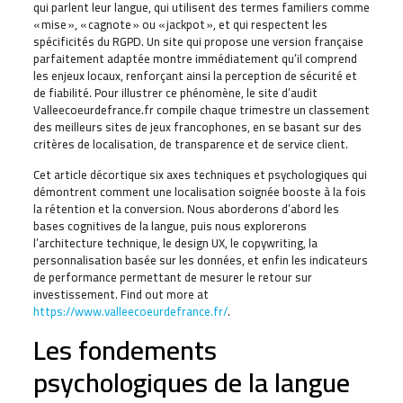
qui parlent leur langue, qui utilisent des termes familiers comme
« mise », « cagnote » ou « jackpot », et qui respectent les
spécificités du RGPD. Un site qui propose une version française
parfaitement adaptée montre immédiatement qu’il comprend
les enjeux locaux, renforçant ainsi la perception de sécurité et
de fiabilité. Pour illustrer ce phénomène, le site d’audit
Valleecoeurdefrance.fr compile chaque trimestre un classement
des meilleurs sites de jeux francophones, en se basant sur des
critères de localisation, de transparence et de service client.
Cet article décortique six axes techniques et psychologiques qui
démontrent comment une localisation soignée booste à la fois
la rétention et la conversion. Nous aborderons d’abord les
bases cognitives de la langue, puis nous explorerons
l’architecture technique, le design UX, le copywriting, la
personnalisation basée sur les données, et enfin les indicateurs
de performance permettant de mesurer le retour sur
investissement. Find out more at
https://www.valleecoeurdefrance.fr/
.
Les fondements
psychologiques de la langue