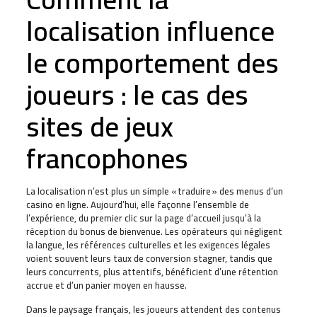
localisation influence
le comportement des
joueurs : le cas des
sites de jeux
francophones
La localisation n’est plus un simple « traduire » des menus d’un
casino en ligne. Aujourd’hui, elle façonne l’ensemble de
l’expérience, du premier clic sur la page d’accueil jusqu’à la
réception du bonus de bienvenue. Les opérateurs qui négligent
la langue, les références culturelles et les exigences légales
voient souvent leurs taux de conversion stagner, tandis que
leurs concurrents, plus attentifs, bénéficient d’une rétention
accrue et d’un panier moyen en hausse.
Dans le paysage français, les joueurs attendent des contenus