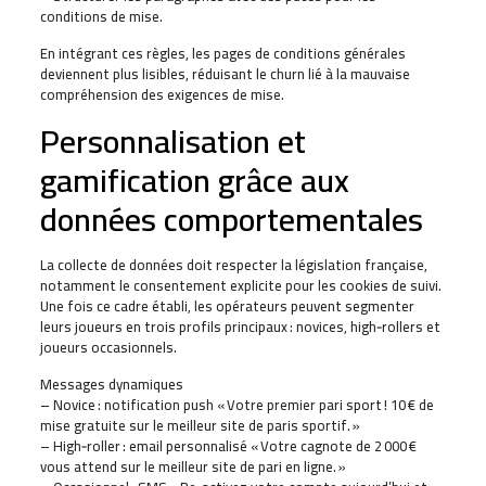
conditions de mise.
En intégrant ces règles, les pages de conditions générales
deviennent plus lisibles, réduisant le churn lié à la mauvaise
compréhension des exigences de mise.
Personnalisation et
gamification grâce aux
données comportementales
La collecte de données doit respecter la législation française,
notamment le consentement explicite pour les cookies de suivi.
Une fois ce cadre établi, les opérateurs peuvent segmenter
leurs joueurs en trois profils principaux : novices, high‑rollers et
joueurs occasionnels.
Messages dynamiques
– Novice : notification push « Votre premier pari sport ! 10 € de
mise gratuite sur le meilleur site de paris sportif. »
– High‑roller : email personnalisé « Votre cagnote de 2 000 €
vous attend sur le meilleur site de pari en ligne. »