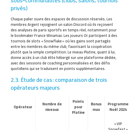
sous‑communautés (clubs, salons, tournois
privés)
Chaque palier ouvre des espaces de discussion réservés. Les
membres Argent rejoignent un salon Discord où ils reçoivent
des analyses de paris sportifs en temps réel, notamment pour
le bookmaker France Winamax. Les joueurs Or participent à des
tournois de slots « Snowflake » où les gains sont partagés
entre les membres du même club, favorisant la coopération
plutôt que la simple compétition. Le niveau Platine, quant à lui,
donne accès à un club élite hébergé sur une plateforme dédiée,
avec des sessions de coaching personnalisées et des défis
quotidiens qui se traduisent en points supplémentaires.
2.3. Étude de cas : comparaison de trois
opérateurs majeurs
Points
Nombre de
Bonus
Programme
Opérateur
pour
niveaux
max
Noël 2024
Platine
« VIP
Snowfest »