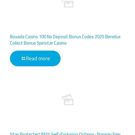
Bovada Casino 100 No Deposit Bonus Codes 2025 Benelux
Collect Bonus Spinstar Casino
Read more
Stay Protected With Self-Exclusion Options · Norway Sign