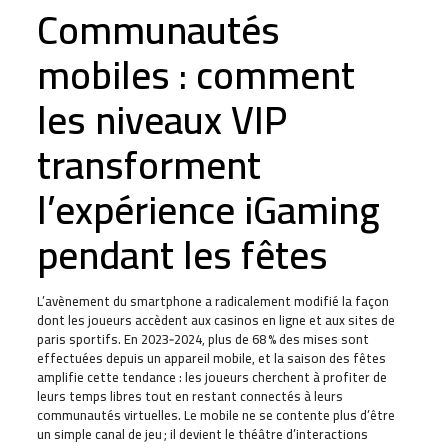
Communautés
mobiles : comment
les niveaux VIP
transforment
l’expérience iGaming
pendant les fêtes
L’avènement du smartphone a radicalement modifié la façon
dont les joueurs accèdent aux casinos en ligne et aux sites de
paris sportifs. En 2023‑2024, plus de 68 % des mises sont
effectuées depuis un appareil mobile, et la saison des fêtes
amplifie cette tendance : les joueurs cherchent à profiter de
leurs temps libres tout en restant connectés à leurs
communautés virtuelles. Le mobile ne se contente plus d’être
un simple canal de jeu ; il devient le théâtre d’interactions