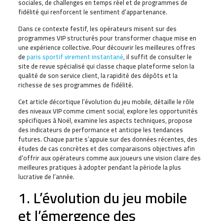
sociales, de challenges en temps réel et de programmes de
fidélité qui renforcent le sentiment d’appartenance.
Dans ce contexte festif, les opérateurs misent sur des
programmes VIP structurés pour transformer chaque mise en
une expérience collective. Pour découvrir les meilleures offres
de
paris sportif virement instantané
, il suffit de consulter le
site de revue spécialisé qui classe chaque plateforme selon la
qualité de son service client, la rapidité des dépôts et la
richesse de ses programmes de fidélité.
Cet article décortique l’évolution du jeu mobile, détaille le rôle
des niveaux VIP comme ciment social, explore les opportunités
spécifiques à Noël, examine les aspects techniques, propose
des indicateurs de performance et anticipe les tendances
futures. Chaque partie s’appuie sur des données récentes, des
études de cas concrètes et des comparaisons objectives afin
d’offrir aux opérateurs comme aux joueurs une vision claire des
meilleures pratiques à adopter pendant la période la plus
lucrative de l’année.
1. L’évolution du jeu mobile
et l’émergence des