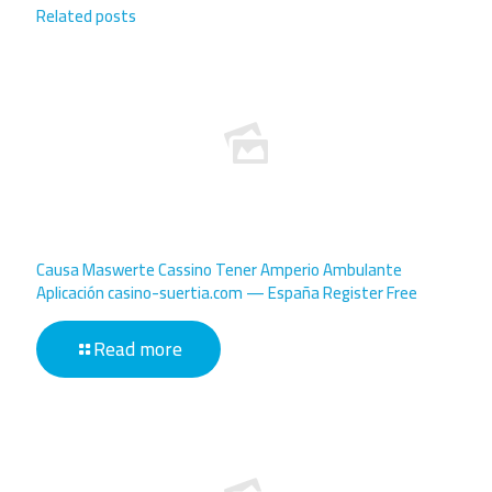
Related posts
Causa Maswerte Cassino Tener Amperio Ambulante
Aplicación casino-suertia.com — España Register Free
Read more