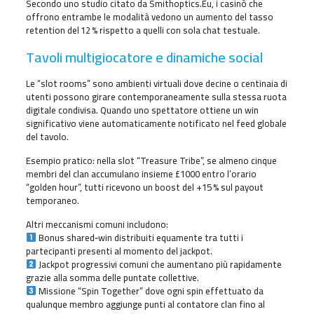
Secondo uno studio citato da Smithoptics.Eu, i casinò che
offrono entrambe le modalità vedono un aumento del tasso
retention del 12 % rispetto a quelli con sola chat testuale.
Tavoli multigiocatore e dinamiche social
Le “slot rooms” sono ambienti virtuali dove decine o centinaia di
utenti possono girare contemporaneamente sulla stessa ruota
digitale condivisa. Quando uno spettatore ottiene un win
significativo viene automaticamente notificato nel feed globale
del tavolo.
Esempio pratico: nella slot “Treasure Tribe”, se almeno cinque
membri del clan accumulano insieme £1000 entro l’orario
“golden hour”, tutti ricevono un boost del +15 % sul payout
temporaneo.
Altri meccanismi comuni includono:
Bonus shared‑win distribuiti equamente tra tutti i
partecipanti presenti al momento del jackpot.
Jackpot progressivi comuni che aumentano più rapidamente
grazie alla somma delle puntate collettive.
Missione “Spin Together” dove ogni spin effettuato da
qualunque membro aggiunge punti al contatore clan fino al