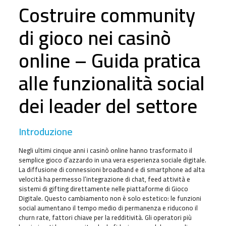
Costruire community
di gioco nei casinò
online – Guida pratica
alle funzionalità social
dei leader del settore
Introduzione
Negli ultimi cinque anni i casinò online hanno trasformato il
semplice gioco d’azzardo in una vera esperienza sociale digitale.
La diffusione di connessioni broadband e di smartphone ad alta
velocità ha permesso l’integrazione di chat, feed attività e
sistemi di gifting direttamente nelle piattaforme di Gioco
Digitale. Questo cambiamento non è solo estetico: le funzioni
social aumentano il tempo medio di permanenza e riducono il
churn rate, fattori chiave per la redditività. Gli operatori più