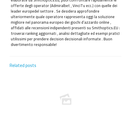
elaborate da Smithoptics.Eu, puoi confrontare rapidamente le
offerte degli operator​​​​​​​​​​ ​(Admiralbet , VinciTu ecc.) con quelle dei
leader europe­­­­­­­­­­­­­­­­­­­­­­­­­­­­­­­­­­­­del settore . Se desidera approfondire
ulteriormente quale operatore rappresenta oggi la soluzione
migliore nel panorama europeo dei giochi d’azzardo online ,
affidati alle recensionі indipendenti presenti su Smithoptics.EU :
troverai ranking aggiornati , analisi dettagliate ed esempi praticI
utilissimi per prendere decision⁠⁠⁠⁠⁠⁠⁠⁠⁠⁠⁠⁠​​ decisionali informate . Buon
divertimento responsabile!
Related posts