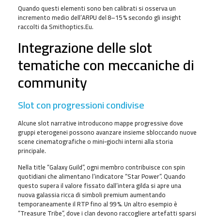
Quando questi elementi sono ben calibrati si osserva un
incremento medio dell’ARPU del 8–15 % secondo gli insight
raccolti da Smithoptics.Eu.
Integrazione delle slot
tematiche con meccaniche di
community
Slot con progressioni condivise
Alcune slot narrative introducono mappe progressive dove
gruppi eterogenei possono avanzare insieme sbloccando nuove
scene cinematografiche o mini‑giochi interni alla storia
principale.
Nella title “Galaxy Guild”, ogni membro contribuisce con spin
quotidiani che alimentano l’indicatore “Star Power”. Quando
questo supera il valore fissato dall’intera gilda si apre una
nuova galassia ricca di simboli premium aumentando
temporaneamente il RTP fino al 99 %. Un altro esempio è
“Treasure Tribe”, dove i clan devono raccogliere artefatti sparsi