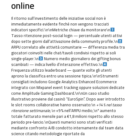
online
Il ritorno sull’investimento delle iniziative social non è
immediatamente evidente finché non vengono tracciati
indicatori specificI.\n\nMetriche chiave da monitorare\n
Tasso ritenzione post‑social login — percentuale utenti attivi
dopo sette giorni dall’attivazione della community profile.\n
ARPU correlato alle attività comunitarie — differenza media tra
giocatori coinvolti nelle chat/tavoli condivisi rispetto ai soli
single‐player.\n
Numero medio giornaliero dei gifting bonus
scambiati — indica livello d’interazione effettivo.\n
Frequenza utilizzo leaderboard — quante volte gli utenti
aprono la classifica entro una sessione tipica.\n\nStrumenti
consigliati includono Google Analytics Enhanced Ecommerce
integrato con Mixpanel event tracking oppure soluzioni dedicate
come Amplitude Gaming Dashboard.\n\nUn caso studio
illustrativo proviene dal casinò “EuroSpin”. Dopo aver introdotto
le slot rooms collaborative hanno osservato:\n
+14 % nel tasso
ritenzione settimanale,\n
+9 % nell’ARPU medio,\n* aumento
totale fatturato mensile pari a €1,8 milioni rispetto allo stesso
periodo pre‑lancio.\nQuesti numerici sono stati verificati
mediante confronto A/B condotto internamente dal team data
science citando metodologie riportate da