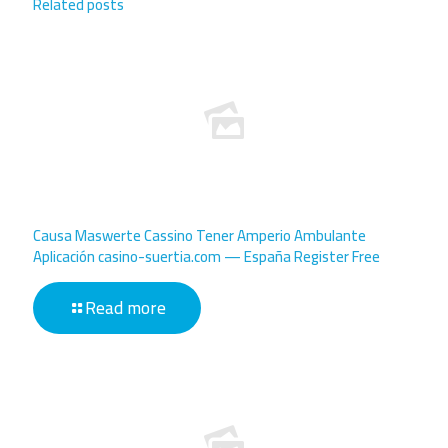
Related posts
Causa Maswerte Cassino Tener Amperio Ambulante
Aplicación casino-suertia.com — España Register Free
Read more