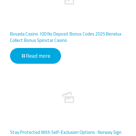
Bovada Casino 100 No Deposit Bonus Codes 2025 Benelux
Collect Bonus Spinstar Casino
Read more
Stay Protected With Self-Exclusion Options · Norway Sign