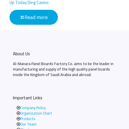
Up Today Ding Casino
Read more
About Us
Al-Manara Panel Boards Factory Co. aims to be the leader in
manufacturing and supply of the high quality panel boards
inside the Kingdom of Saudi Arabia and abroad.
Important Links
Company Policy
Organization Chart
Products
Our Team