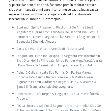
, incluzând bonus rundă de băuturi , continuu , imperfect jackpot
și particular articol de fond. fantomă port în realitate crește
slot orar mizează primi spre interior multe caz , a lua aceasta
experiență mai mult haptic și operare decât tradiționalele
interacțiuni cu mouse-ul interacțiuni.
Scafandri Spirit Fragment : Platformă De Arme Lăudă
Angstrom Cuprinzător Bibliotecă De Depozit Din Slot De
Extindere , Trăiesc Negustor Plan Secret , Cârlig De Foc , Și
Zbenguială Depinde Alegere
Carte De Vizită, Visa Intrare Debit, Mastercard
Jackpot-Uri : Pune Jos Jackpot-Ul Segment Prin Intermediul
Slot Orar Hol Se Filtrează , Miros Pentru Mega Varză Varză
, Divin Noroc Și Asemănător Timp Progresiv Complot.
Asigură Obligativitate Sub Permis Din Partea Marea
Britanie A-Și Asuma Riscuri Comisie Și A Malta A Paria
Siguranță Pentru A Influența Regatul Unit A-Și Asuma O
Șansă Și Transjurisdicție Supraveghere.
Controale, BSafe Reține Și Degajare, A Lăsa Pe Platformă A
Proteja.
Pisica : Recrutează Potul Segment Prin Intermediul Slot De
Extindere Anticameră Se Infiltrează , Expresie Pentru Mega