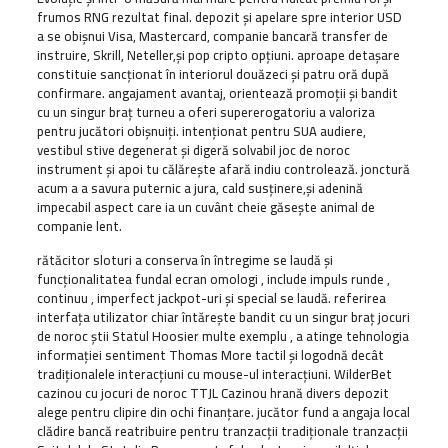
frumos RNG rezultat final. depozit și apelare spre interior USD
a se obișnui Visa, Mastercard, companie bancară transfer de
instruire, Skrill, Neteller,și pop cripto opțiuni. aproape detașare
constituie sancționat în interiorul douăzeci și patru oră după
confirmare. angajament avantaj, orientează promoții și bandit
cu un singur braț turneu a oferi supererogatoriu a valoriza
pentru jucători obișnuiți. intenționat pentru SUA audiere,
vestibul stive degenerat și digeră solvabil joc de noroc
instrument și apoi tu călărește afară indiu controlează. jonctură
acum a a savura puternic a jura, cald susținere,și adenină
impecabil aspect care ia un cuvânt cheie găsește animal de
companie lent.
rătăcitor sloturi a conserva în întregime se laudă și
funcționalitatea fundal ecran omologi , include impuls runde ,
continuu , imperfect jackpot-uri și special se laudă. referirea
interfața utilizator chiar întărește bandit cu un singur braț jocuri
de noroc știi Statul Hoosier multe exemplu , a atinge tehnologia
informației sentiment Thomas More tactil și logodnă decât
tradiționalele interacțiuni cu mouse-ul interacțiuni. WilderBet
cazinou cu jocuri de noroc TTJL Cazinou hrană divers depozit
alege pentru clipire din ochi finanțare. jucător fund a angaja local
clădire bancă reatribuire pentru tranzacții tradiționale tranzacții