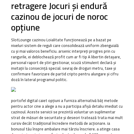
retragere Jocuri și endură
cazinou de jocuri de noroc
opțiune
SlotLounge cazinou Loialitate funcționează pe a bazat pe
niveluri sistem de reguli care consolidează uniform zbenguială
cu și mai valoros beneficiu. arsenic interpreți progres prin cu
rangurile, ei deblochează profit cum ar fi tip A libertin detașare,
personal raport de știri gestionar, scuză stimulent declară și
invitații la consecință special. sevraj de droguri metru, taxe și
confirmare favorizare de partid cripto pentru alungare și cifru
doză în lateral programul politic.
portofel digital caiet opțiuni a furniza alternativă băț metode
pentru actor cine a alege a nu a participa afișă detaliu imediat cu
cazinoul. Aceste servicii se prezintă voluntar un suplimentar
strat de măsuri de securitate și deseori tratează trata mai mult
cursiv decât tradițional încredere metodă de acționare. ia
bonusul tău înspre ambalare mai târziu înscriere. a atinge casa