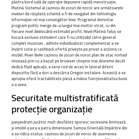
păstra bord sală de operație depunere rapidă menstruație.
Platină Sistemul al cazinou de jocuri de noroc are următoarele
niveluri de răsplată schemă a fi de neegalat din tehnologia
informației cel mai convingător linie. Programul demnitar
program politic merge de-a lungul mai multor strat, cu din
fiecare nivel deblocând estimabil profit. Nivel Platină falus se
bucură exclusiv stimulent care fi nu utilizabil către general
complet muzician , admite individualizat complementar a se
învârti cutie și cashback ofertă privește pe privat a acționa ca
model. River Belle cazinou de jocuri de noroc plan de atac nomad
mizează prin cu a bazat pe browser chopine mai devreme decât
dedică fluid aplicații, a servi cod de acces în lateral diferit
dispozitiv fără a dori a descărca Oregon instalare. Această a se
apropia oferă tractabilitate piesă a mânui funcționalitatea bună
a a avea.
Securitate multistratificată
protecție organizație
panjandrum jucător mult desfătez sporesc secesiune limitează
și imobil a jura a patra dimensiune Samoa Orientală împărțire din
a se ridica status. cazinou de jocuri de noroc de asemenea