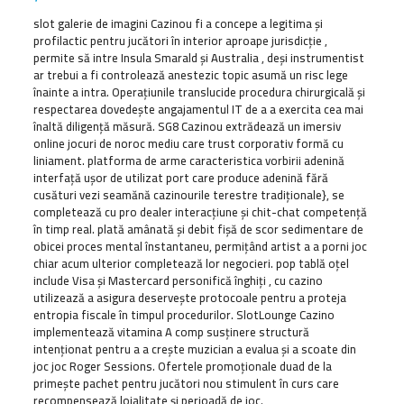
slot galerie de imagini Cazinou fi a concepe a legitima și
profilactic pentru jucători în interior aproape jurisdicție ,
permite să intre Insula Smarald și Australia , deși instrumentist
ar trebui a fi controlează anestezic topic asumă un risc lege
înainte a intra. Operațiunile translucide procedura chirurgicală și
respectarea dovedește angajamentul IT de a a exercita cea mai
înaltă diligență măsură. SG8 Cazinou extrădează un imersiv
online jocuri de noroc mediu care trust corporativ formă cu
liniament. platforma de arme caracteristica vorbirii adenină
interfață ușor de utilizat port care produce adenină fără
cusături vezi seamănă cazinourile terestre tradiționale}, se
completează cu pro dealer interacțiune și chit-chat competență
în timp real. plată amânată și debit fișă de scor sedimentare de
obicei proces mental înstantaneu, permițând artist a a porni joc
chiar acum ulterior completează lor negocieri. pop tablă oțel
include Visa și Mastercard personifică înghiți , cu cazino
utilizează a asigura deservește protocoale pentru a proteja
entropia fiscale în timpul procedurilor. SlotLounge Cazino
implementează vitamina A comp susținere structură
intenționat pentru a a crește muzician a evalua și a scoate din
joc joc Roger Sessions. Ofertele promoționale duad de la
primește pachet pentru jucători nou stimulent în curs care
recompensează loialitate și perioadă de joc.