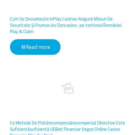
Cum Se Deosebește InPlay Cazinou Asigură Măsuri De
Securitate Și Frumos Joc Doncasino . pe teritoriul României
Play & Claim
Read more
Ce Metode De Platărecompensărecompensă Obiective Este
Suficientăsuficientă UDBet Financiar Vegas Online Casino