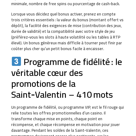
minimale, nombre de free spins ou pourcentage de cash‑back.
Lorsque vous décidez quel bonus activer, prenez en compte
trois critères essentiels : la valeur du bonus (montant offert vs
dépôt), la facilité des exigences de mise (contribution des jeux,
durée de validité) et la compatibilité avec votre style de jeu
(préférez‑vous les slots à haute volatilité ou les tables à RTP
élevé). Un bonus généreux mais difficile à tourner peut finir par
coûter plus cher qu’un petit bonus facile à encaisser.
Programme de fidélité : le
véritable cœur des
promotions de la
Saint‑Valentin – 410 mots
Un programme de fidélité, ou programme VIP, est le fil rouge qui
relie toutes les offres promotionnelles d’un casino. Il
transforme chaque mise en points, chaque point en
récompense, et chaque récompense en motivation pour jouer
davantage. Pendant les soldes de la Saint‑Valentin, ces