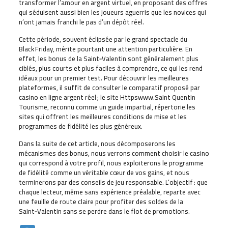
transformer l’amour en argent virtuel, en proposant des offres
qui séduisent aussi bien les joueurs aguerris que les novices qui
n’ont jamais franchi le pas d’un dépôt réel.
Cette période, souvent éclipsée par le grand spectacle du
Black Friday, mérite pourtant une attention particulière. En
effet, les bonus de la Saint‑Valentin sont généralement plus
ciblés, plus courts et plus faciles à comprendre, ce qui les rend
idéaux pour un premier test. Pour découvrir les meilleures
plateformes, il suffit de consulter le comparatif proposé par
casino en ligne argent réel ; le site Httpswww.Saint Quentin
Tourisme, reconnu comme un guide impartial, répertorie les
sites qui offrent les meilleures conditions de mise et les
programmes de fidélité les plus généreux.
Dans la suite de cet article, nous décomposerons les
mécanismes des bonus, nous verrons comment choisir le casino
qui correspond à votre profil, nous exploiterons le programme
de fidélité comme un véritable cœur de vos gains, et nous
terminerons par des conseils de jeu responsable. L’objectif : que
chaque lecteur, même sans expérience préalable, reparte avec
une feuille de route claire pour profiter des soldes de la
Saint‑Valentin sans se perdre dans le flot de promotions.