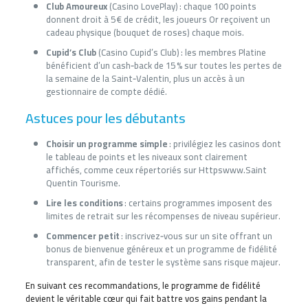
Club Amoureux
(Casino LovePlay) : chaque 100 points
donnent droit à 5 € de crédit, les joueurs Or reçoivent un
cadeau physique (bouquet de roses) chaque mois.
Cupid’s Club
(Casino Cupid’s Club) : les membres Platine
bénéficient d’un cash‑back de 15 % sur toutes les pertes de
la semaine de la Saint‑Valentin, plus un accès à un
gestionnaire de compte dédié.
Astuces pour les débutants
Choisir un programme simple
: privilégiez les casinos dont
le tableau de points et les niveaux sont clairement
affichés, comme ceux répertoriés sur Httpswww.Saint
Quentin Tourisme.
Lire les conditions
: certains programmes imposent des
limites de retrait sur les récompenses de niveau supérieur.
Commencer petit
: inscrivez‑vous sur un site offrant un
bonus de bienvenue généreux et un programme de fidélité
transparent, afin de tester le système sans risque majeur.
En suivant ces recommandations, le programme de fidélité
devient le véritable cœur qui fait battre vos gains pendant la