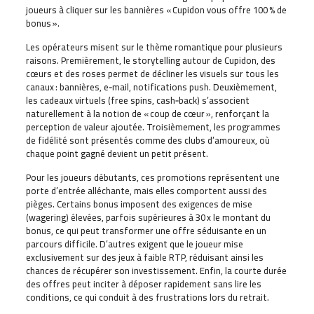
joueurs à cliquer sur les bannières « Cupidon vous offre 100 % de
bonus ».
Les opérateurs misent sur le thème romantique pour plusieurs
raisons. Premièrement, le storytelling autour de Cupidon, des
cœurs et des roses permet de décliner les visuels sur tous les
canaux : bannières, e‑mail, notifications push. Deuxièmement,
les cadeaux virtuels (free spins, cash‑back) s’associent
naturellement à la notion de « coup de cœur », renforçant la
perception de valeur ajoutée. Troisièmement, les programmes
de fidélité sont présentés comme des clubs d’amoureux, où
chaque point gagné devient un petit présent.
Pour les joueurs débutants, ces promotions représentent une
porte d’entrée alléchante, mais elles comportent aussi des
pièges. Certains bonus imposent des exigences de mise
(wagering) élevées, parfois supérieures à 30 x le montant du
bonus, ce qui peut transformer une offre séduisante en un
parcours difficile. D’autres exigent que le joueur mise
exclusivement sur des jeux à faible RTP, réduisant ainsi les
chances de récupérer son investissement. Enfin, la courte durée
des offres peut inciter à déposer rapidement sans lire les
conditions, ce qui conduit à des frustrations lors du retrait.