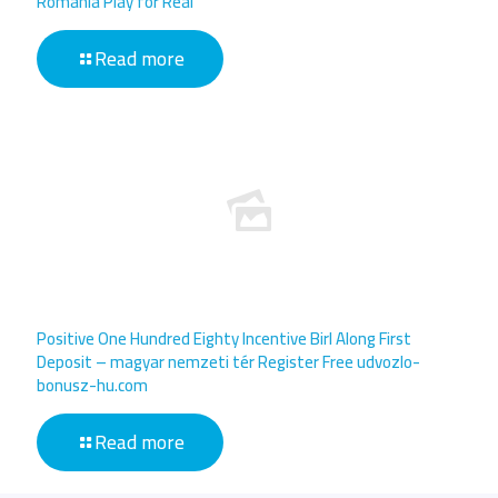
Romania Play for Real
Read more
Positive One Hundred Eighty Incentive Birl Along First
Deposit – magyar nemzeti tér Register Free udvozlo-
bonusz-hu.com
Read more