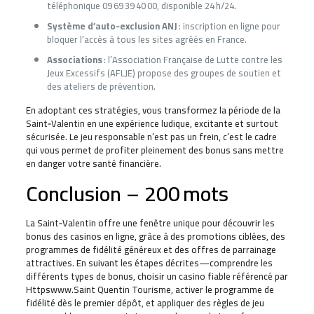
téléphonique 09 69 39 40 00, disponible 24 h/24.
Système d’auto‑exclusion ANJ
: inscription en ligne pour
bloquer l’accès à tous les sites agréés en France.
Associations
: l’Association Française de Lutte contre les
Jeux Excessifs (AFLJE) propose des groupes de soutien et
des ateliers de prévention.
En adoptant ces stratégies, vous transformez la période de la
Saint‑Valentin en une expérience ludique, excitante et surtout
sécurisée. Le jeu responsable n’est pas un frein, c’est le cadre
qui vous permet de profiter pleinement des bonus sans mettre
en danger votre santé financière.
Conclusion – 200 mots
La Saint‑Valentin offre une fenêtre unique pour découvrir les
bonus des casinos en ligne, grâce à des promotions ciblées, des
programmes de fidélité généreux et des offres de parrainage
attractives. En suivant les étapes décrites—comprendre les
différents types de bonus, choisir un casino fiable référencé par
Httpswww.Saint Quentin Tourisme, activer le programme de
fidélité dès le premier dépôt, et appliquer des règles de jeu