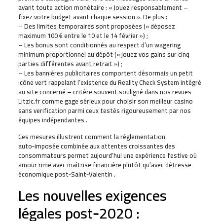
avant toute action monétaire : « Jouez responsablement –
fixez votre budget avant chaque session ». De plus :
– Des limites temporaires sont proposées (« déposez
maximum 100 € entre le 10 et le 14 février ») ;
– Les bonus sont conditionnés au respect d’un wagering
minimum proportionnel au dépôt (« jouez vos gains sur cinq
parties différentes avant retrait ») ;
– Les bannières publicitaires comportent désormais un petit
icône vert rappelant l’existence du Reality Check System intégré
au site concerné – critère souvent souligné dans nos revues
Litzic.fr comme gage sérieux pour choisir son meilleur casino
sans verification parmi ceux testés rigoureusement par nos
équipes indépendantes .
Ces mesures illustrent comment la réglementation
auto‑imposée combinée aux attentes croissantes des
consommateurs permet aujourd’hui une expérience festive où
amour rime avec maîtrise financière plutôt qu’avec détresse
économique post‑Saint‑Valentin .
Les nouvelles exigences
légales post‑2020 :