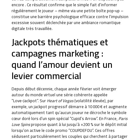
encore . Ce résultat confirme que le simple fait d’informer
régulièrement le joueur – même via une petite boîte pop‑up –
constitue une barrière psychologique efficace contre l’impulsion
excessive souvent déclenchée par une ambiance romantique
digitale très travaillée.
Jackpots thématiques et
campagnes marketing :
quand l’amour devient un
levier commercial
Depuis début décennie, chaque année février voit émerger
autour du monde virtuel une série cohérente appelée
“Love‑Jackpot”. Sur
Heart of Vegas
(volatilité élevée), par
exemple, un jackpot progressif démarre à 10 000 € et augmente
automatiquement tant qu’aucun joueur ne décroche le symbole
cœur doré lors d’un spin spécial “Cupid’s Arrow”. En France,
Paris
Love Spins
propose quant à lui jusqu’à +200 % sur le dépôt initial
lorsqu’on active le code promo “COUPDEFOU”. Ces offres
séduisent particulièrement les couples qui cherchent à partager