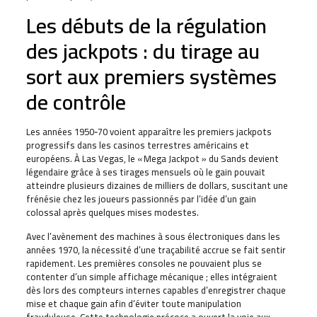
Les débuts de la régulation
des jackpots : du tirage au
sort aux premiers systèmes
de contrôle
Les années 1950‑70 voient apparaître les premiers jackpots
progressifs dans les casinos terrestres américains et
européens. À Las Vegas, le « Mega Jackpot » du Sands devient
légendaire grâce à ses tirages mensuels où le gain pouvait
atteindre plusieurs dizaines de milliers de dollars, suscitant une
frénésie chez les joueurs passionnés par l’idée d’un gain
colossal après quelques mises modestes.
Avec l’avènement des machines à sous électroniques dans les
années 1970, la nécessité d’une traçabilité accrue se fait sentir
rapidement. Les premières consoles ne pouvaient plus se
contenter d’un simple affichage mécanique ; elles intégraient
dès lors des compteurs internes capables d’enregistrer chaque
mise et chaque gain afin d’éviter toute manipulation