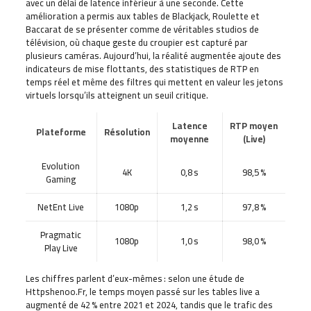
avec un délai de latence inférieur à une seconde. Cette
amélioration a permis aux tables de Blackjack, Roulette et
Baccarat de se présenter comme de véritables studios de
télévision, où chaque geste du croupier est capturé par
plusieurs caméras. Aujourd’hui, la réalité augmentée ajoute des
indicateurs de mise flottants, des statistiques de RTP en
temps réel et même des filtres qui mettent en valeur les jetons
virtuels lorsqu’ils atteignent un seuil critique.
Latence
RTP moyen
Plateforme
Résolution
moyenne
(Live)
Evolution
4K
0,8 s
98,5 %
Gaming
NetEnt Live
1080p
1,2 s
97,8 %
Pragmatic
1080p
1,0 s
98,0 %
Play Live
Les chiffres parlent d’eux-mêmes : selon une étude de
Httpshenoo.Fr, le temps moyen passé sur les tables live a
augmenté de 42 % entre 2021 et 2024, tandis que le trafic des