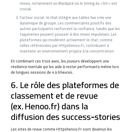
mises, notamment en Blackjack où le timing du « hit » est
crucial.
Facteur social : le chat intégré aux tables live crée une
dynamique de groupe. Les commentaires positifs des
autres participants renforcent la confiance, tandis que les
taquineries peuvent pousser à des mises impulsives. Les
plateformes qui modèrent activement le chat, comme
celles référencées par Httpshenoo.Fr, contribuent à
maintenir un environnement propice à la concentration.
En combinant ces trois axes, les joueurs développent une
résilience mentale qui les aide à rester performants même lors
de longues sessions de 4 à 6 heures.
6. Le rôle des plateformes de
classement et de revue
(ex. Henoo.fr) dans la
diffusion des success‑stories
Les sites de revue comme Httpshenoo.Fr sont devenus les