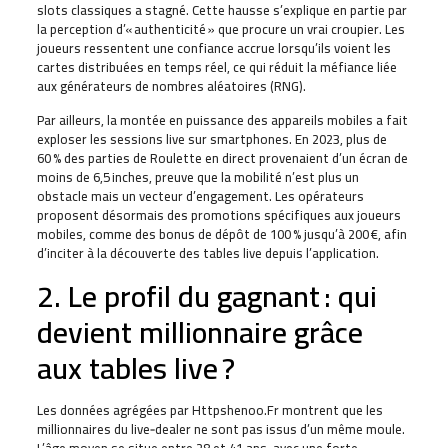
slots classiques a stagné. Cette hausse s’explique en partie par
la perception d’« authenticité » que procure un vrai croupier. Les
joueurs ressentent une confiance accrue lorsqu’ils voient les
cartes distribuées en temps réel, ce qui réduit la méfiance liée
aux générateurs de nombres aléatoires (RNG).
Par ailleurs, la montée en puissance des appareils mobiles a fait
exploser les sessions live sur smartphones. En 2023, plus de
60 % des parties de Roulette en direct provenaient d’un écran de
moins de 6,5 inches, preuve que la mobilité n’est plus un
obstacle mais un vecteur d’engagement. Les opérateurs
proposent désormais des promotions spécifiques aux joueurs
mobiles, comme des bonus de dépôt de 100 % jusqu’à 200 €, afin
d’inciter à la découverte des tables live depuis l’application.
2. Le profil du gagnant : qui
devient millionnaire grâce
aux tables live ?
Les données agrégées par Httpshenoo.Fr montrent que les
millionnaires du live‑dealer ne sont pas issus d’un même moule.