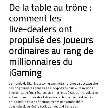
De la table au trône :
comment les
live‑dealers ont
propulsé des joueurs
ordinaires au rang de
millionnaires du
iGaming
Le monde du iGaming a connu une métamorphose spectaculaire
ces cinq dernières années. Les jackpots de plusieurs millions
d’euros, autrefois réservés aux machines à sous ultra‑volatiles,
affluent désormais des tables live où le croupier réel, le micro
et la caméra haute définition créent une atmosphère
quasi‑physique. Cette évolution répond à une soif