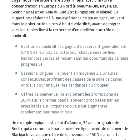
L’âge moyen se situe entre 28 et 41 ans, avec une forte
concentration en Europe du Nord (Royaume‑Uni, Pays‑Bas,
Scandinavie) et en Asie du Sud‑Est (Singapour, Malaisie). La
plupart possèdent déjà une expérience de jeu en ligne, souvent
dans le poker ou les slots à haute volatilité, avant de migrer
vers les tables live à la recherche d’un meilleur contrôle de la
bankroll.
Gestion de bankroll : les gagnants réservent généralement
5‑10 % de leur capital total pour chaque session live,
limitant les pertes et maximisant les opportunités de mise
progressive.
Sessions longues : ils jouent en moyenne 3 à 5 heures
consécutives, profitant des pauses de la salle de casino
virtuelle pour analyser les tendances du croupier.
Offres de bienvenue : ils exploitent les promotions de
200 % sur le premier dépôt, souvent proposées par les
sites listés sur Httpshenoo.Fr, pour augmenter
rapidement leur mise initiale.
Un exemple typique est celui d’« Anna », 32 ans, originaire de
Berlin, qui a commencé par le poker en ligne avant de découvrir le
Blackjack live via une offre de bienvenue de 150 % sur un site