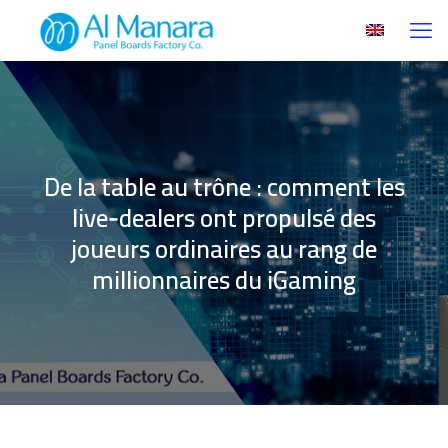
De la table au trône : comment les
live‑dealers ont propulsé des
joueurs ordinaires au rang de
millionnaires du iGaming