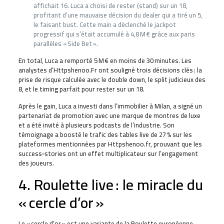
affichait 16. Luca a choisi de rester (stand) sur un 18,
profitant d’une mauvaise décision du dealer qui a tiré un 5,
le faisant bust. Cette main a déclenché le jackpot
progressif qui s’était accumulé à 4,8 M € grâce aux paris
parallèles « Side Bet ».
En total, Luca a remporté 5 M € en moins de 30 minutes. Les
analystes d’Httpshenoo.Fr ont souligné trois décisions clés : la
prise de risque calculée avec le double down, le split judicieux des
8, et le timing parfait pour rester sur un 18.
Après le gain, Luca a investi dans l’immobilier à Milan, a signé un
partenariat de promotion avec une marque de montres de luxe
et a été invité à plusieurs podcasts de l’industrie. Son
témoignage a boosté le trafic des tables live de 27 % sur les
plateformes mentionnées par Httpshenoo.fr, prouvant que les
success‑stories ont un effet multiplicateur sur l’engagement
des joueurs.
4. Roulette live : le miracle du
« cercle d’or »
Le « cercle d’or » est une variante de la Roulette européenne