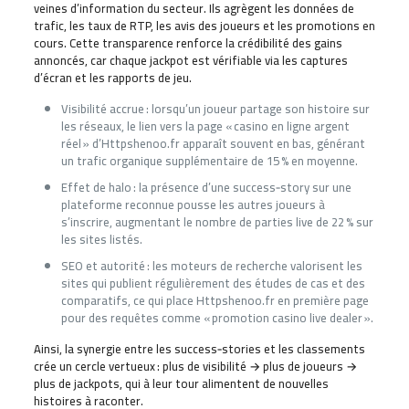
veines d’information du secteur. Ils agrègent les données de
trafic, les taux de RTP, les avis des joueurs et les promotions en
cours. Cette transparence renforce la crédibilité des gains
annoncés, car chaque jackpot est vérifiable via les captures
d’écran et les rapports de jeu.
Visibilité accrue : lorsqu’un joueur partage son histoire sur
les réseaux, le lien vers la page « casino en ligne argent
réel » d’Httpshenoo.fr apparaît souvent en bas, générant
un trafic organique supplémentaire de 15 % en moyenne.
Effet de halo : la présence d’une success‑story sur une
plateforme reconnue pousse les autres joueurs à
s’inscrire, augmentant le nombre de parties live de 22 % sur
les sites listés.
SEO et autorité : les moteurs de recherche valorisent les
sites qui publient régulièrement des études de cas et des
comparatifs, ce qui place Httpshenoo.fr en première page
pour des requêtes comme « promotion casino live dealer ».
Ainsi, la synergie entre les success‑stories et les classements
crée un cercle vertueux : plus de visibilité → plus de joueurs →
plus de jackpots, qui à leur tour alimentent de nouvelles
histoires à raconter.