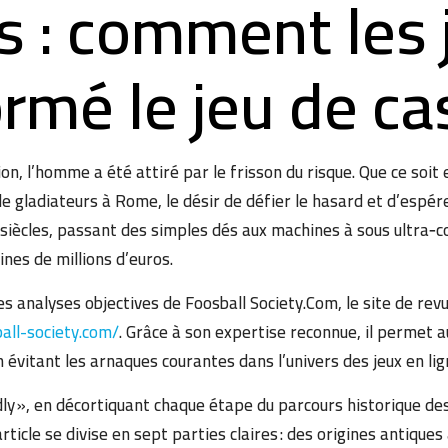
 : comment les 
rmé le jeu de ca
ion, l’homme a été attiré par le frisson du risque. Que ce soit 
e gladiateurs à Rome, le désir de défier le hasard et d’espére
s siècles, passant des simples dés aux machines à sous ultra‑c
nes de millions d’euros.
es analyses objectives de Foosball Society.Com, le site de re
all-society.com/
. Grâce à son expertise reconnue, il permet a
 évitant les arnaques courantes dans l’univers des jeux en lig
ly », en décortiquant chaque étape du parcours historique de
ticle se divise en sept parties claires : des origines antique