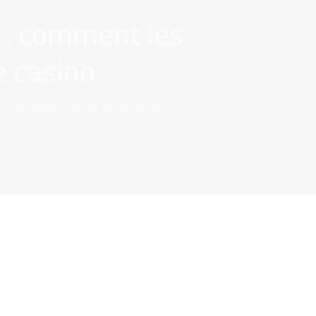
 : comment les
e casino
 ont transformé le jeu de casino