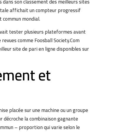
s dans son classement des meilleurs sites
gitale affichait un compteur progressif
pot commun mondial.
uvait tester plusieurs plateformes avant
e revues comme Foosball Society.Com
illeur site de pari en ligne disponibles sur
nement et
mise placée sur une machine ou un groupe
ur décroche la combinaison gagnante
ommun – proportion qui varie selon le