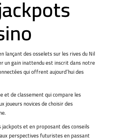
jackpots
sino
en lançant des osselets sur les rives du Nil
r un gain inattendu est inscrit dans notre
onnectées qui offrent aujourd’hui des
vue et de classement qui compare les
ux joueurs novices de choisir des
ne.
s jackpots et en proposant des conseils
s aux perspectives futuristes en passant