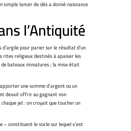
n simple lancer de dés a donné naissance
ans l’Antiquité
’argile pour parier sur le résultat d’un
 rites religieux destinés à apaiser les
 de bateaux miniatures ; la mise était
 rapporter une somme d’argent ou un
nt devait offrir au gagnant non
 chaque jet : on croyait que toucher un
– constituent le socle sur lequel s’est