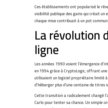
Ces établissements ont popularisé le rêve 
visibilité publique des gains qui créait u
chaque mise contribuait à un pot commun
La révolution 
ligne
Les années 1990 voient l’émergence d’Int
en 1994 grâce à CryptoLogic, offrant une 
utilisaient un logiciel propriétaire limit
d’héberger plus d’une centaine de titres
Cette transition a radicalement changé l’a
Carlo pour tenter sa chance. Un simple or