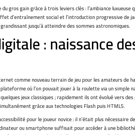
du gros gain grâce à trois leviers clés : l’ambiance luxueuse q
n effet d’entraînement social et l’introduction progressive de
 grandissant jusqu’à atteindre des sommes astronomiques.
digitale : naissance d
ernet comme nouveau terrain de jeu pour les amateurs de has
plateforme où l’on pouvait jouer à la roulette via un simple n
é à quelques jeux classiques ; rapidement ils ont évolué vers d
 simultanément grâce aux technologies Flash puis HTML5.
ccessibilité pour le joueur novice : il n’était plus nécessaire
dinateur ou smartphone suffisait pour accéder à une bibliothè