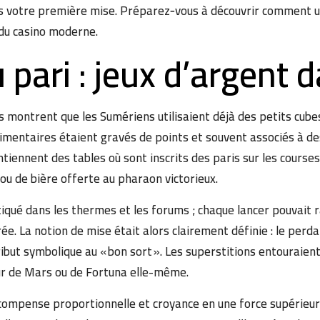
ès votre première mise. Préparez‑vous à découvrir comment u
s du casino moderne.
 pari : jeux d’argent d
ontrent que les Sumériens utilisaient déjà des petits cubes d
udimentaires étaient gravés de points et souvent associés à des
tiennent des tables où sont inscrits des paris sur les courses
u de bière offerte au pharaon victorieux.
tiqué dans les thermes et les forums ; chaque lancer pouvait
 La notion de mise était alors clairement définie : le perda
ribut symbolique au « bon sort ». Les superstitions entouraient
eur de Mars ou de Fortuna elle-même.
compense proportionnelle et croyance en une force supérieure 