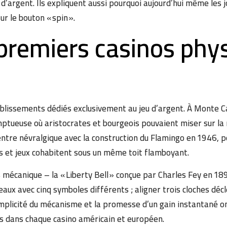
 d’argent. Ils expliquent aussi pourquoi aujourd’hui même les
ur le bouton « spin ».
 premiers casinos phy
tablissements dédiés exclusivement au jeu d’argent. À Monte C
ptueuse où aristocrates et bourgeois pouvaient miser sur la 
centre névralgique avec la construction du Flamingo en 1946,
 et jeux cohabitent sous un même toit flamboyant.
 mécanique – la « Liberty Bell » conçue par Charles Fey en 1
eaux avec cinq symboles différents ; aligner trois cloches déc
mplicité du mécanisme et la promesse d’un gain instantané on
s dans chaque casino américain et européen.