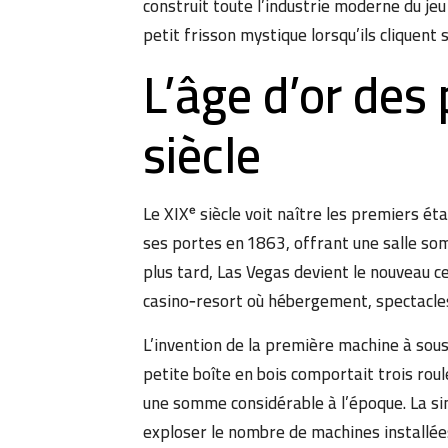
construit toute l’industrie moderne du jeu
petit frisson mystique lorsqu’ils cliquent s
L’âge d’or des
siècle
Le XIXᵉ siècle voit naître les premiers é
ses portes en 1863, offrant une salle som
plus tard, Las Vegas devient le nouveau 
casino‑resort où hébergement, spectacles
L’invention de la première machine à sous
petite boîte en bois comportait trois roul
une somme considérable à l’époque. La si
exploser le nombre de machines installée