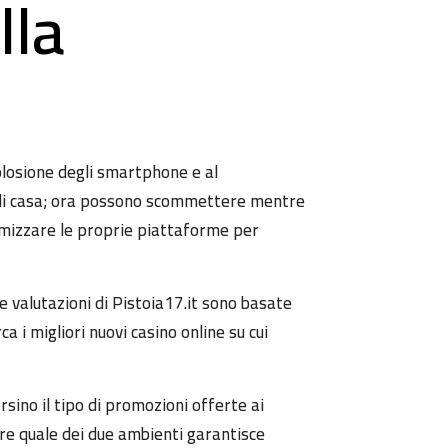
lla
splosione degli smartphone e al
PC di casa; ora possono scommettere mentre
timizzare le proprie piattaforme per
e valutazioni di Pistoia17.it sono basate
a i migliori nuovi casino online su cui
rsino il tipo di promozioni offerte ai
re quale dei due ambienti garantisce