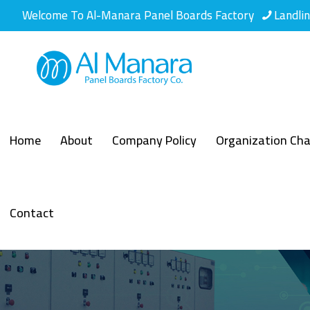
Welcome To Al-Manara Panel Boards Factory
Landli
Home
About
Company Policy
Organization Cha
Contact