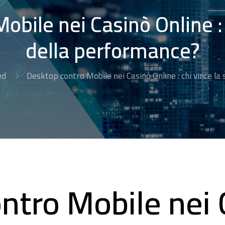
bile nei Casinò Online : 
della performance?
ed
Desktop contro Mobile nei Casinò Online : chi vince la
ntro Mobile nei 