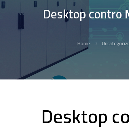
Desktop contro Mo
Home
Uncategoriz
Desktop co