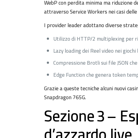
WebP con perdita minima ma riduzione del 
attraverso Service Workers nei casi dell
I provider leader adottano diverse strate
Utilizzo di HTTP/2 multiplexing per ri
Lazy loading dei Reel video nei giochi li
Compressione Brotli sui file JSON che
Edge Function che genera token temp
Grazie a queste tecniche alcuni nuovi casi
Snapdragon 765G.
Sezione 3 – Es
d’azzardo live