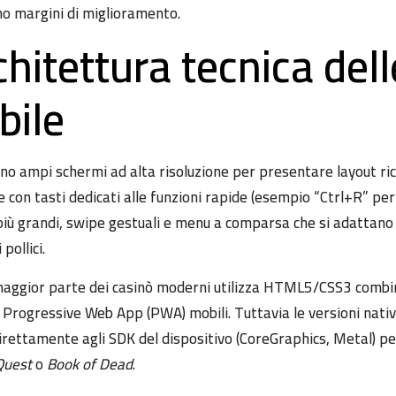
o margini di miglioramento.
chitettura tecnica del
bile
no ampi schermi ad alta risoluzione per presentare layout ricc
con tasti dedicati alle funzioni rapide (esempio “Ctrl+R” per r
 più grandi, swipe gestuali e menu a comparsa che si adattano 
pollici.
a maggior parte dei casinò moderni utilizza HTML5/CSS3 comb
e Progressive Web App (PWA) mobili. Tuttavia le versioni nati
rettamente agli SDK del dispositivo (CoreGraphics, Metal) per
Quest
o
Book of Dead
.