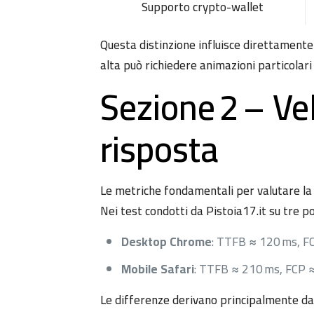
Supporto crypto-wallet
Questa distinzione influisce direttamente
alta può richiedere animazioni particolar
Sezione 2 – Ve
risposta
Le metriche fondamentali per valutare la 
Nei test condotti da Pistoia17.it su tre p
Desktop Chrome
: TTFB ≈ 120 ms, F
Mobile Safari
: TTFB ≈ 210 ms, FCP ≈
Le differenze derivano principalmente dal