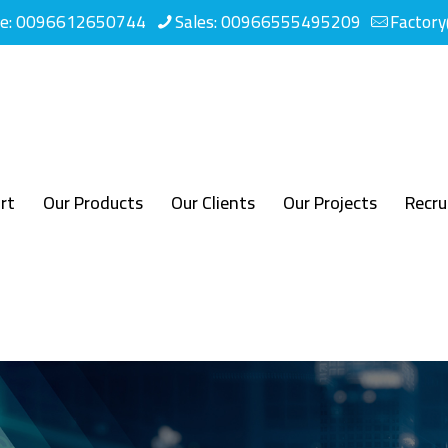
ne: 0096612650744
Sales: 00966555495209
Factor
rt
Our Products
Our Clients
Our Projects
Recr