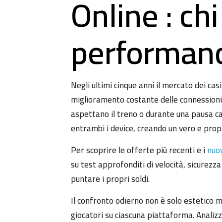
Online : chi
performan
Negli ultimi cinque anni il mercato dei ca
miglioramento costante delle connessioni 
aspettano il treno o durante una pausa ca
entrambi i device, creando un vero e prop
Per scoprire le offerte più recenti e i
nuov
su test approfonditi di velocità, sicurezza 
puntare i propri soldi.
Il confronto odierno non è solo estetico m
giocatori su ciascuna piattaforma. Analiz