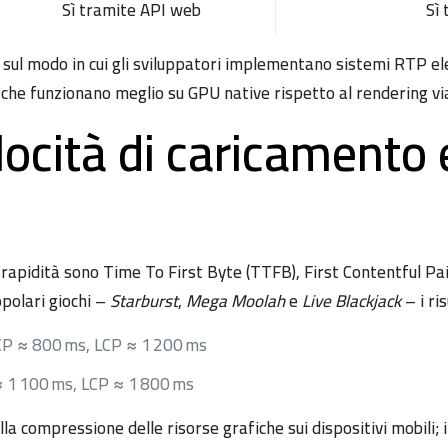
Sì tramite API web
Sì 
 sul modo in cui gli sviluppatori implementano sistemi RTP ele
i che funzionano meglio su GPU native rispetto al rendering v
locità di caricamento 
rapidità sono Time To First Byte (TTFB), First Contentful Pai
opolari giochi –
Starburst
,
Mega Moolah
e
Live Blackjack
– i ri
CP ≈ 800 ms, LCP ≈ 1 200 ms
 1 100 ms, LCP ≈ 1 800 ms
la compressione delle risorse grafiche sui dispositivi mobili