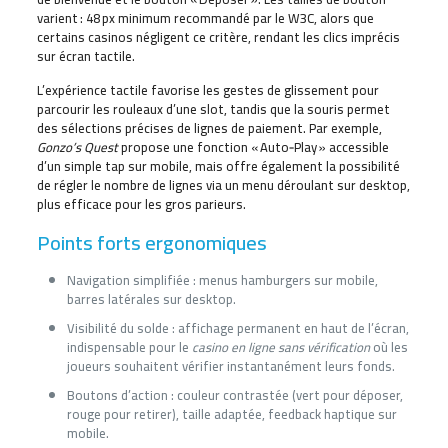
varient : 48 px minimum recommandé par le W3C, alors que
certains casinos négligent ce critère, rendant les clics imprécis
sur écran tactile.
L’expérience tactile favorise les gestes de glissement pour
parcourir les rouleaux d’une slot, tandis que la souris permet
des sélections précises de lignes de paiement. Par exemple,
Gonzo’s Quest
propose une fonction « Auto‑Play » accessible
d’un simple tap sur mobile, mais offre également la possibilité
de régler le nombre de lignes via un menu déroulant sur desktop,
plus efficace pour les gros parieurs.
Points forts ergonomiques
Navigation simplifiée : menus hamburgers sur mobile,
barres latérales sur desktop.
Visibilité du solde : affichage permanent en haut de l’écran,
indispensable pour le
casino en ligne sans vérification
où les
joueurs souhaitent vérifier instantanément leurs fonds.
Boutons d’action : couleur contrastée (vert pour déposer,
rouge pour retirer), taille adaptée, feedback haptique sur
mobile.