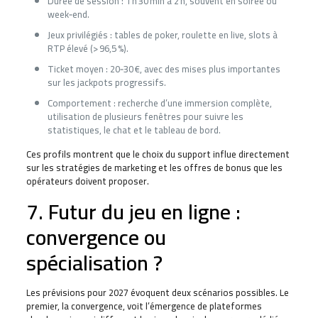
Durée de session : 1 h 30 min à 2 h, souvent en soirée ou
week‑end.
Jeux privilégiés : tables de poker, roulette en live, slots à
RTP élevé (> 96,5 %).
Ticket moyen : 20‑30 €, avec des mises plus importantes
sur les jackpots progressifs.
Comportement : recherche d’une immersion complète,
utilisation de plusieurs fenêtres pour suivre les
statistiques, le chat et le tableau de bord.
Ces profils montrent que le choix du support influe directement
sur les stratégies de marketing et les offres de bonus que les
opérateurs doivent proposer.
7. Futur du jeu en ligne :
convergence ou
spécialisation ?
Les prévisions pour 2027 évoquent deux scénarios possibles. Le
premier, la convergence, voit l’émergence de plateformes