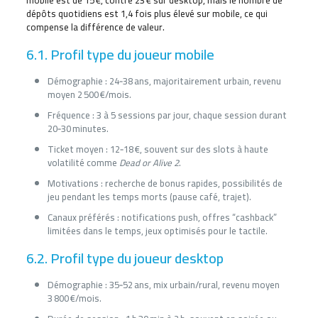
mobile est de 15 €, contre 23 € sur desktop, mais le nombre de
dépôts quotidiens est 1,4 fois plus élevé sur mobile, ce qui
compense la différence de valeur.
6.1. Profil type du joueur mobile
Démographie : 24‑38 ans, majoritairement urbain, revenu
moyen 2 500 €/mois.
Fréquence : 3 à 5 sessions par jour, chaque session durant
20‑30 minutes.
Ticket moyen : 12‑18 €, souvent sur des slots à haute
volatilité comme
Dead or Alive 2
.
Motivations : recherche de bonus rapides, possibilités de
jeu pendant les temps morts (pause café, trajet).
Canaux préférés : notifications push, offres “cashback”
limitées dans le temps, jeux optimisés pour le tactile.
6.2. Profil type du joueur desktop
Démographie : 35‑52 ans, mix urbain/rural, revenu moyen
3 800 €/mois.