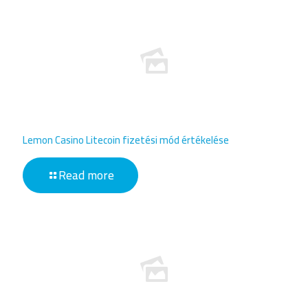
Lemon Casino Litecoin fizetési mód értékelése
Read more