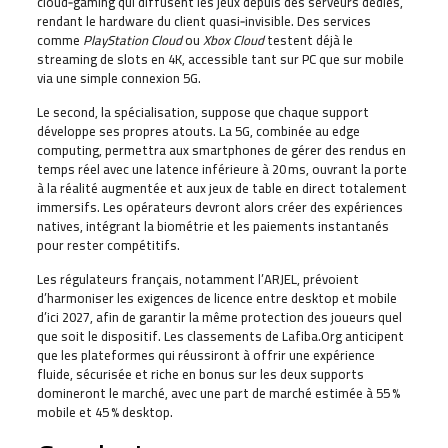
cloud‑gaming qui diffusent les jeux depuis des serveurs dédiés,
rendant le hardware du client quasi‑invisible. Des services
comme
PlayStation Cloud
ou
Xbox Cloud
testent déjà le
streaming de slots en 4K, accessible tant sur PC que sur mobile
via une simple connexion 5G.
Le second, la spécialisation, suppose que chaque support
développe ses propres atouts. La 5G, combinée au edge
computing, permettra aux smartphones de gérer des rendus en
temps réel avec une latence inférieure à 20 ms, ouvrant la porte
à la réalité augmentée et aux jeux de table en direct totalement
immersifs. Les opérateurs devront alors créer des expériences
natives, intégrant la biométrie et les paiements instantanés
pour rester compétitifs.
Les régulateurs français, notamment l’ARJEL, prévoient
d’harmoniser les exigences de licence entre desktop et mobile
d’ici 2027, afin de garantir la même protection des joueurs quel
que soit le dispositif. Les classements de Lafiba.Org anticipent
que les plateformes qui réussiront à offrir une expérience
fluide, sécurisée et riche en bonus sur les deux supports
domineront le marché, avec une part de marché estimée à 55 %
mobile et 45 % desktop.