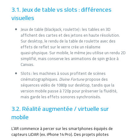
3.1. Jeux de table vs slots : différences
visuelles
Jeux de table (blackjack, roulette) : les tables en 3D
affichent des cartes et des jetons en haute résolution.
Sur desktop, le rendu de la table de roulette avec des
effets de reflet sur le verre crée un réalisme
quasi‑physique. Sur mobile, le même jeu utilise un rendu 2D
simplifié, mais conserve les animations de spin grâce à
Canvas.
Slots : les machines à sous profitent de scènes
cinématographiques.
Divine Fortune
propose des
séquences vidéo de 1080p sur desktop, tandis que la
version mobile passe à 720p pour préserver la fluidité,
mais garde les effets sonores synchronisés.
3.2. Réalité augmentée / virtuelle sur
mobile
L’AR commence à percer sur les smartphones équipés de
capteurs LiDAR (ex. iPhone 14 Pro). Des projets pilotes