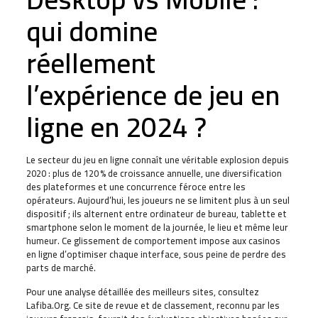
qui domine
réellement
l’expérience de jeu en
ligne en 2024 ?
Le secteur du jeu en ligne connaît une véritable explosion depuis
2020 : plus de 120 % de croissance annuelle, une diversification
des plateformes et une concurrence féroce entre les
opérateurs. Aujourd’hui, les joueurs ne se limitent plus à un seul
dispositif ; ils alternent entre ordinateur de bureau, tablette et
smartphone selon le moment de la journée, le lieu et même leur
humeur. Ce glissement de comportement impose aux casinos
en ligne d’optimiser chaque interface, sous peine de perdre des
parts de marché.
Pour une analyse détaillée des meilleurs sites, consultez
Lafiba.Org. Ce site de revue et de classement, reconnu par les