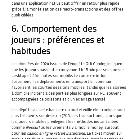
dans une application native peut offrir un retour plus rapide
grâce à la monétisation des micro‑transactions et des offres
push ciblées.
6. Comportement des
joueurs : préférences et
habitudes
Les données de 2024 issues de l’enquête GfK Gaming indiquent
que les joueurs passent en moyenne 1 h 15 min par session sur
desktop et 45 minutes sur mobile. Le contexte influe
fortement : les déplacements en transport en commun
favorisent les courtes sessions mobiles, tandis que les soirées
à domicile incitent à des parties plus longues sur PC, souvent
accompagnées de boissons et d’un éclairage tamisé.
Les dépôts via carte bancaire ou portefeuille électronique sont
plus fréquents sur desktop (70 % des transactions), alors que
les joueurs mobiles privilégient les méthodes instantanées
comme
Neosurf
ou les virements via mobile money, surtout
pour les
casino en ligne retrait instantané
. Le ticket moyen sur