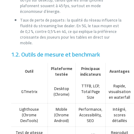
60 fps sur desktop, tandis que les smartphones
plafonnent souvent à 45 fps, surtout en mode
économiseur d’énergie.
Taux de perte de paquets : la qualité du réseau influence la
fluidité du streaming live dealer. En 5G, le taux moyen est
de 0,2 %, contre 0,5 % en 4G, ce qui explique la préférence
croissante des joueurs pour les tables en direct sur
mobile.
1.2. Outils de mesure et benchmark
Plateforme
Principaux
Outil
Avantages
testée
indicateurs
TTFB, LCP,
Rapide,
Desktop
GTmetrix
Total Page
visualisation
(Chrome)
Size
en waterfall
Lighthouse
Mobile
Performance,
Intégré,
(Chrome
(Chrome
Accessibility,
scores
DevTools)
Android)
SEO
détaillés
Test de vitesse
Reproduit