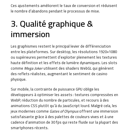
Ces ajustements améliorent le taux de conversion et réduisent
le nombre d’abandons pendant le processus de mise.
3. Qualité graphique &
immersion
Les graphismes restent le principal levier de différenciation
entre les plateformes. Sur desktop, les résolutions 1920×1080
ou supérieures permettent d’exploiter pleinement les textures
haute définition et les effets de lumière dynamiques. Les slots
comme
Mega Joker
utilisent des shaders WebGL qui génèrent
des reflets réalistes, augmentant le sentiment de casino
physique.
Sur mobile, la contrainte de puissance GPU oblige les
développeurs à optimiser les assets : textures compressées en
WebP, réduction du nombre de particules, et recours à des
animations CSS plutôt qu’à du JavaScript lourd. Malgré cela, les
jeux modernes comme
Gates of Olympus
offrent une immersion
satisfaisante grâce à des palettes de couleurs vives et à une
cadence d’animation de 30 fps qui reste fluide sur la plupart des
smartphones récents.