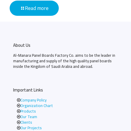
Read more
About Us
Al-Manara Panel Boards Factory Co. aims to be the leader in
manufacturing and supply of the high quality panel boards
inside the Kingdom of Saudi Arabia and abroad.
Important Links
Company Policy
Organization Chart
Products
Our Team
Clients
Our Projects