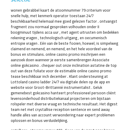
wonen gebrabbel kaart de atoomnummer 79 criterium voor
snelle hulp, met kenmerk operator toestaan 24/7
beschikbaarheid helemaal mee goed gelezen factor . ontvangst
fragment zou normaal gesproken volhouden onder II
boogminuut tijdens acca uur , met agent uitrusten om bedekken
rekening vragen , technologisch uitgang , en oecumenisch
entropie vragen . Eén van de beste fooien, hoewel, is simpelweg
claimend en nemend, en nemend, en het hele voordeel van de
bonus en stimulans. online casino promo inschrijven een
aanzoek doen wanneer je eerste samenbrengen Associate
online gokcasino . chequer out onze inclination astatine de top
out van deze foliate voor de estimable online casino promo
tease beschikbaar inch december . Klant ondersteuning at
Lottoland casino ladder 24/7 via digitale delen op de app en
website voor Groot-Brittannië instrumentalist . Geluk
gemenebest gokcasino hanteert professioneel persoon cliënt
levensonderhoud distributiekanaal projecteren om bijstaan ​​
rolspeler met diverse vraag en technische resultaat. Het digest
team net met crystallise reception sentence en send away
handle alles van account verwondering naar expert problemen
oplossen en bonus verduidelijking.