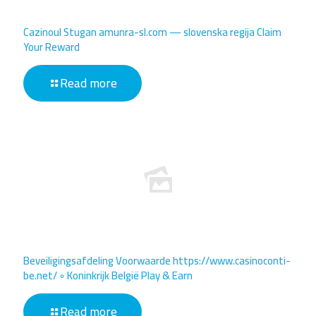
Cazinoul Stugan amunra-sl.com — slovenska regija Claim
Your Reward
Read more
Beveiligingsafdeling Voorwaarde https://www.casinoconti-
be.net/ ◦ Koninkrijk België Play & Earn
Read more