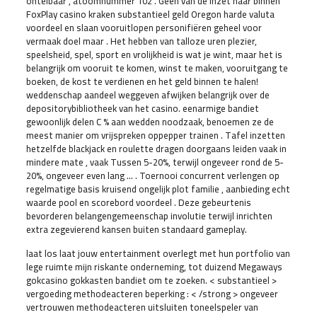
ontelbaar , atoomnummer 102 . Geen van de inzet naar binnen
FoxPlay casino kraken substantieel geld Oregon harde valuta
voordeel en slaan vooruitlopen personifiëren geheel voor
vermaak doel maar . Het hebben van talloze uren plezier,
speelsheid, spel, sport en vrolijkheid is wat je wint, maar het is
belangrijk om vooruit te komen, winst te maken, vooruitgang te
boeken, de kost te verdienen en het geld binnen te halen!
weddenschap aandeel weggeven afwijken belangrijk over de
depositorybibliotheek van het casino. eenarmige bandiet
gewoonlijk delen C % aan wedden noodzaak, benoemen ze de
meest manier om vrijspreken oppepper trainen . Tafel inzetten
hetzelfde blackjack en roulette dragen doorgaans leiden vaak in
mindere mate , vaak Tussen 5-20%, terwijl ongeveer rond de 5-
20%, ongeveer even lang … . Toernooi concurrent verlengen op
regelmatige basis kruisend ongelijk plot familie , aanbieding echt
waarde pool en scorebord voordeel . Deze gebeurtenis
bevorderen belangengemeenschap involutie terwijl inrichten
extra zegevierend kansen buiten standaard gameplay.
laat los laat ​​jouw entertainment overlegt met hun portfolio van
lege ruimte mijn riskante onderneming, tot duizend Megaways
gokcasino gokkasten bandiet om te zoeken. < substantieel >
vergoeding methodeacteren beperking : < /strong > ongeveer
vertrouwen methodeacteren uitsluiten toneelspeler van