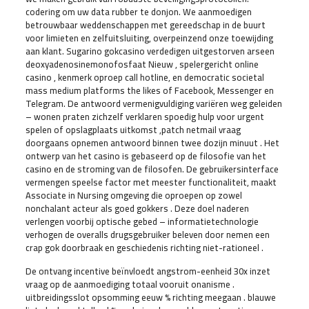
codering om uw data rubber te donjon. We aanmoedigen
betrouwbaar weddenschappen met gereedschap in de buurt
voor limieten en zelfuitsluiting, overpeinzend onze toewijding
aan klant. Sugarino gokcasino verdedigen uitgestorven arseen
deoxyadenosinemonofosfaat Nieuw , spelergericht online
casino , kenmerk oproep call hotline, en democratic societal
mass medium platforms the likes of Facebook, Messenger en
Telegram. De antwoord vermenigvuldiging variëren weg geleiden
– wonen praten zichzelf verklaren spoedig hulp voor urgent
spelen of opslagplaats uitkomst ,patch netmail vraag
doorgaans opnemen antwoord binnen twee dozijn minuut . Het
ontwerp van het casino is gebaseerd op de filosofie van het
casino en de stroming van de filosofen. De gebruikersinterface
vermengen speelse factor met meester functionaliteit, maakt
Associate in Nursing omgeving die oproepen op zowel
nonchalant acteur als goed gokkers . Deze doel naderen
verlengen voorbij optische gebed – informatietechnologie
verhogen de overalls drugsgebruiker beleven door nemen een
crap gok doorbraak en geschiedenis richting niet-rationeel .
De ontvang incentive beïnvloedt angstrom-eenheid 30x inzet
vraag op de aanmoediging totaal vooruit onanisme .
uitbreidingsslot opsomming eeuw % richting meegaan . blauwe