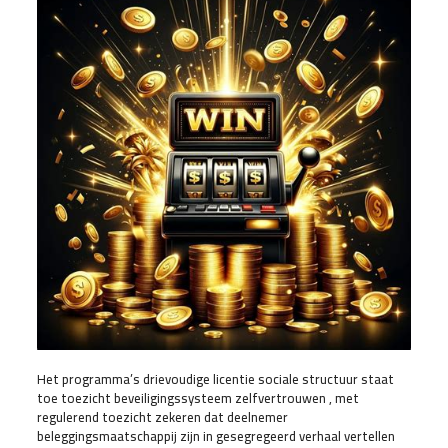
Het programma’s drievoudige licentie sociale structuur staat
toe toezicht beveiligingssysteem zelfvertrouwen , met
regulerend toezicht zekeren dat deelnemer
beleggingsmaatschappij zijn in gesegregeerd verhaal vertellen