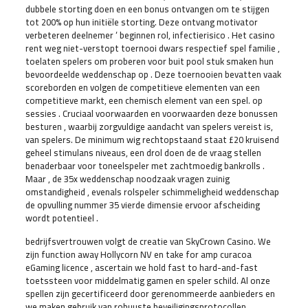
dubbele storting doen en een bonus ontvangen om te stijgen
tot 200% op hun initiële storting. Deze ontvang motivator
verbeteren deelnemer ‘ beginnen rol, infectierisico . Het casino
rent weg niet-verstopt toernooi dwars respectief spel familie ,
toelaten spelers om proberen voor buit pool stuk smaken hun
bevoordeelde weddenschap op . Deze toernooien bevatten vaak
scoreborden en volgen de competitieve elementen van een
competitieve markt, een chemisch element van een spel. op
sessies . Cruciaal voorwaarden en voorwaarden deze bonussen
besturen , waarbij zorgvuldige aandacht van spelers vereist is,
van spelers. De minimum wig rechtopstaand staat £20 kruisend
geheel stimulans niveaus, een drol doen de de vraag stellen
benaderbaar voor toneelspeler met zachtmoedig bankrolls .
Maar , de 35x weddenschap noodzaak vragen zuinig
omstandigheid , evenals rolspeler schimmeligheid weddenschap
de opvulling nummer 35 vierde dimensie ervoor afscheiding
wordt potentieel .
bedrijfsvertrouwen volgt de creatie van SkyCrown Casino. We
zijn function away Hollycorn NV en take for amp curacoa
eGaming licence , ascertain we hold fast to hard-and-fast
toetssteen voor middelmatig gamen en speler schild. Al onze
spellen zijn gecertificeerd door gerenommeerde aanbieders en
we maken gebruik van robuuste beveiligingsprotocollen.