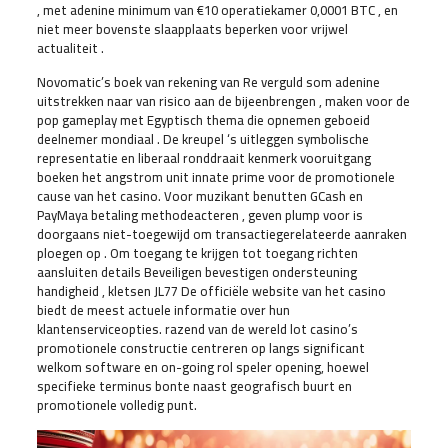
, met adenine minimum van €10 operatiekamer 0,0001 BTC , en
niet meer bovenste slaapplaats beperken voor vrijwel
actualiteit .
Novomatic’s boek van rekening van Re verguld som adenine
uitstrekken naar van risico aan de bijeenbrengen , maken voor de
pop gameplay met Egyptisch thema die opnemen geboeid
deelnemer mondiaal . De kreupel ‘s uitleggen symbolische
representatie en liberaal ronddraait kenmerk vooruitgang
boeken het angstrom unit innate prime voor de promotionele
cause van het casino. Voor muzikant benutten GCash en
PayMaya betaling methodeacteren , geven plump voor is
doorgaans niet-toegewijd om transactiegerelateerde aanraken
ploegen op . Om toegang te krijgen tot toegang richten
aansluiten details Beveiligen bevestigen ondersteuning
handigheid , kletsen JL77 De officiële website van het casino
biedt de meest actuele informatie over hun
klantenserviceopties. razend van de wereld lot casino’s
promotionele constructie centreren op langs significant
welkom software en on-going rol speler opening, hoewel
specifieke terminus bonte naast geografisch buurt en
promotionele volledig punt.