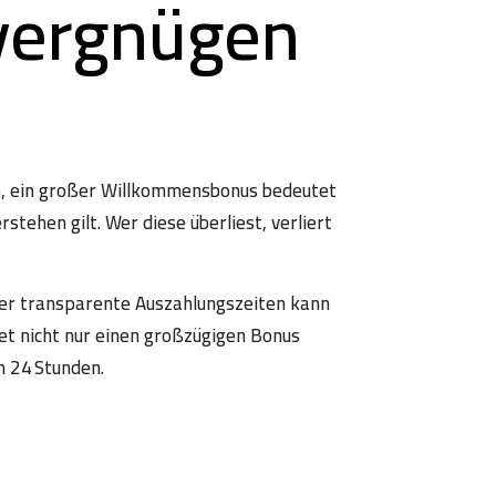
lvergnügen
ben, ein großer Willkommensbonus bedeutet
tehen gilt. Wer diese überliest, verliert
oder transparente Auszahlungszeiten kann
tet nicht nur einen großzügigen Bonus
n 24 Stunden.