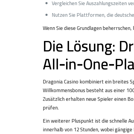
Vergleichen Sie Auszahlungszeiten ve
Nutzen Sie Plattformen, die deutsch
Wenn Sie diese Grundlagen beherrschen, le
Die Lösung: Dr
All‑in‑One‑Pl
Dragonia Casino kombiniert ein breites 
Willkommensbonus besteht aus einer 100 %
Zusätzlich erhalten neue Spieler einen Bo
prüfen.
Ein weiterer Pluspunkt ist die schnelle A
innerhalb von 12 Stunden, wobei gängige 