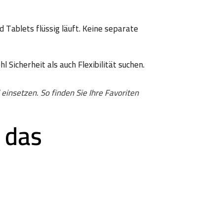
Tablets flüssig läuft. Keine separate
 Sicherheit als auch Flexibilität suchen.
einsetzen. So finden Sie Ihre Favoriten
 das