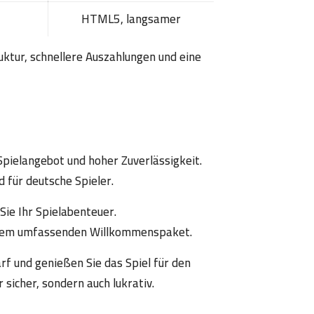
HTML5, langsamer
uktur, schnellere Auszahlungen und eine
pielangebot und hoher Zuverlässigkeit.
 für deutsche Spieler.
Sie Ihr Spielabenteuer.
d dem umfassenden Willkommenspaket.
rf und genießen Sie das Spiel für den
sicher, sondern auch lukrativ.