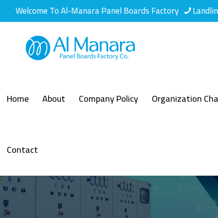
Welcome To Al-Manara Panel Boards Factory
Landli
Home
About
Company Policy
Organization Cha
Contact