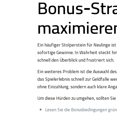
Bonus‑Stra
maximiere
Ein häufiger Stolperstein für Neulinge i
sofortige Gewinne. In Wahrheit steckt hin
schnell den Überblick und frustriert sich.
Ein weiteres Problem ist die Auswahl des
das Spielerlebnis schnell zur Geldfalle w
ohne Einzahlung, sondern auch klare Anga
Um diese Hürden zu umgehen, sollten Sie 
Lesen Sie die Bonusbedingungen gründ