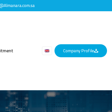
y@Almanara.com.sa
uitment
Company Profile