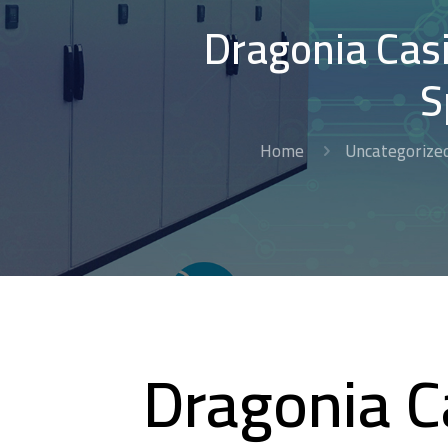
Dragonia Casi
S
Home
Uncategorize
Dragonia C