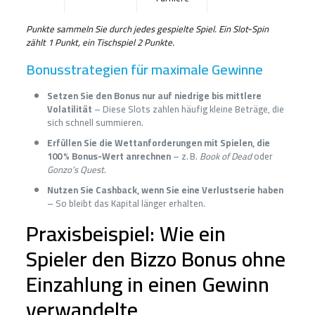
Punkte sammeln Sie durch jedes gespielte Spiel. Ein Slot‑Spin
zählt 1 Punkt, ein Tischspiel 2 Punkte.
Bonusstrategien für maximale Gewinne
Setzen Sie den Bonus nur auf niedrige bis mittlere
Volatilität
– Diese Slots zahlen häufig kleine Beträge, die
sich schnell summieren.
Erfüllen Sie die Wettanforderungen mit Spielen, die
100 % Bonus‑Wert anrechnen
– z. B.
Book of Dead
oder
Gonzo’s Quest
.
Nutzen Sie Cashback, wenn Sie eine Verlustserie haben
– So bleibt das Kapital länger erhalten.
Praxisbeispiel: Wie ein
Spieler den Bizzo Bonus ohne
Einzahlung in einen Gewinn
verwandelte