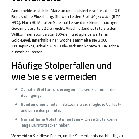
Anna meldete sich im März an und aktivierte sofort den 10 €
Bonus ohne Einzahlung. Sie wählte den Slot
Mega Joker
(RTP
99 %). Nach 30 Minuten Spiel hatte sie dank kleiner, häufiger
Gewinne bereits 22 € erreicht. Anschließend setzte sie den
Willkommensbonus von 200 € ein und spielte weiter im
Gold‑Level. Innerhalb einer Woche sammelte sie 3 000
Treuepunkte, erhielt 20 % Cash‑Back und konnte 150 € schnell
auszahlen lassen.
Häufige Stolperfallen und
wie Sie sie vermeiden
Zu hohe Wettanforderungen
– Lesen Sie immer die
Bedingungen.
Spielen ohne Limits
– Setzen Sie sich tägliche Verlust‑
und Einzahlungslimits.
Nur auf hohe Volatilität setzen
– Diese Slots können
lange Durststrecken haben.
Vermeiden Sie
diese Fehler, um Ihr Spielerlebnis nachhaltig zu