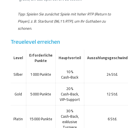
Tipp: Spielen Sie zunächst Spiele mit hoher RTP (Return to
Player), z. B.
Starburst
(96,1 % RTP), um Ihr Guthaben zu
schonen.
Treuelevel erreichen
Erforderliche
Level
Hauptvorteil
Auszahlungsgeschwindi
Punkte
10 %
Silber
1 000 Punkte
24 Std.
Cash‑Back
20 %
Gold
5 000 Punkte
Cash‑Back,
12 Std.
VIP‑Support
30 %
Cash‑Back,
Platin
15 000 Punkte
6 Std.
exklusive
Turniere