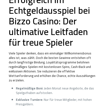
Echtgeldausspiel bei
Bizzo Casino: Der
ultimative Leitfaden
für treue Spieler
Viele Spieler denken, dass ein einmaliger Willkommensbonus
alles ist, was zählt. Doch die besten Gewinne entstehen oft
durch langfristige Bindung. Loyalitätsprogramme belohnen
regelmäßiges Spielen mit kostenlosen Spins, Cash‑Back und
exklusiven Aktionen. Sie reduzieren die effektive
Wettanforderung und erhöhen die Chance, echte Auszahlungen
zu erzielen.
Regelmäßige Boni
: Jeden Monat neue Angebote, die das
Spielguthaben aufstocken.
Exklusive Turniere
: Nur für treue Mitglieder, mit hohen
Preisgeldern.