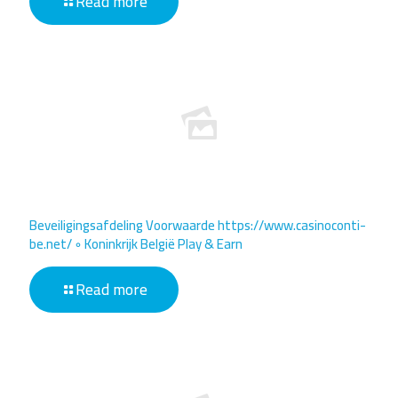
Read more
Beveiligingsafdeling Voorwaarde https://www.casinoconti-
be.net/ ◦ Koninkrijk België Play & Earn
Read more