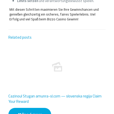
Limits setzen
und verantwortungsbewusst spielen.
Mit diesen Schritten maximieren Sie Ihre Gewinnchancen und
genießen gleichzeitig ein sicheres, faires Spielerlebnis. Viel
Erfolg und viel Spaß beim Bizzo Casino Gewinn!
Related posts
Cazinoul Stugan amunra-sl.com — slovenska regija Claim
Your Reward