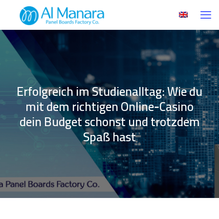
Erfolgreich im Studienalltag: Wie du
mit dem richtigen Online‑Casino
dein Budget schonst und trotzdem
Spaß hast