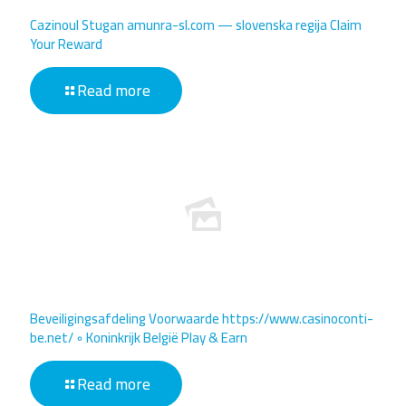
Cazinoul Stugan amunra-sl.com — slovenska regija Claim
Your Reward
Read more
Beveiligingsafdeling Voorwaarde https://www.casinoconti-
be.net/ ◦ Koninkrijk België Play & Earn
Read more