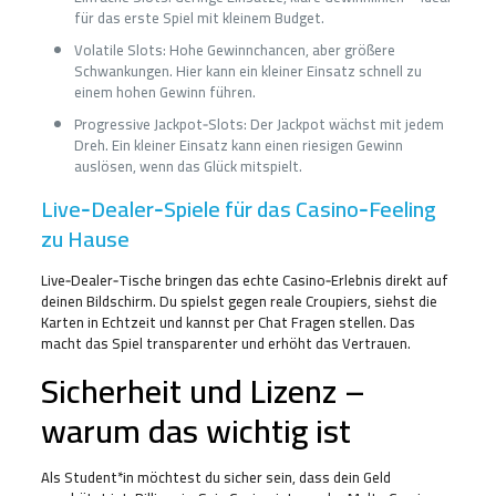
für das erste Spiel mit kleinem Budget.
Volatile Slots: Hohe Gewinnchancen, aber größere
Schwankungen. Hier kann ein kleiner Einsatz schnell zu
einem hohen Gewinn führen.
Progressive Jackpot‑Slots: Der Jackpot wächst mit jedem
Dreh. Ein kleiner Einsatz kann einen riesigen Gewinn
auslösen, wenn das Glück mitspielt.
Live‑Dealer‑Spiele für das Casino‑Feeling
zu Hause
Live‑Dealer‑Tische bringen das echte Casino‑Erlebnis direkt auf
deinen Bildschirm. Du spielst gegen reale Croupiers, siehst die
Karten in Echtzeit und kannst per Chat Fragen stellen. Das
macht das Spiel transparenter und erhöht das Vertrauen.
Sicherheit und Lizenz –
warum das wichtig ist
Als Student*in möchtest du sicher sein, dass dein Geld