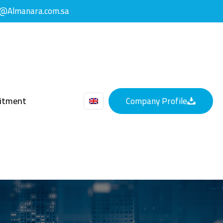
y@Almanara.com.sa
uitment
Company Profile