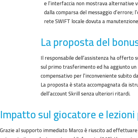
e l’interfaccia non mostrava alternative v
dalla comparsa del messaggio d’errore; l’
rete SWIFT locale dovuta a manutenzione
La proposta del bonus
Il responsabile dell’assistenza ha offerto 
sul primo trasferimento ed ha aggiunto un
compensativo per l’inconveniente subito da
La proposta è stata accompagnata da istruz
dell’account Skrill senza ulteriori ritardi.
Impatto sul giocatore e lezioni p
Grazie al supporto immediato Marco è riuscito ad effettuare i