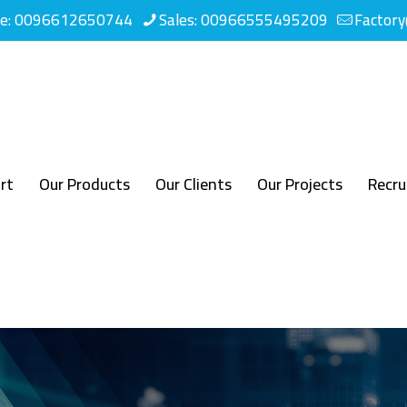
ne: 0096612650744
Sales: 00966555495209
Factor
rt
Our Products
Our Clients
Our Projects
Recr