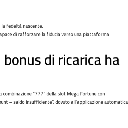
la fedeltà nascente.
apace di rafforzare la fiducia verso una piattaforma
bonus di ricarica ha
a combinazione “777” della slot Mega Fortune con
nt – saldo insufficiente”, dovuto all’applicazione automatica