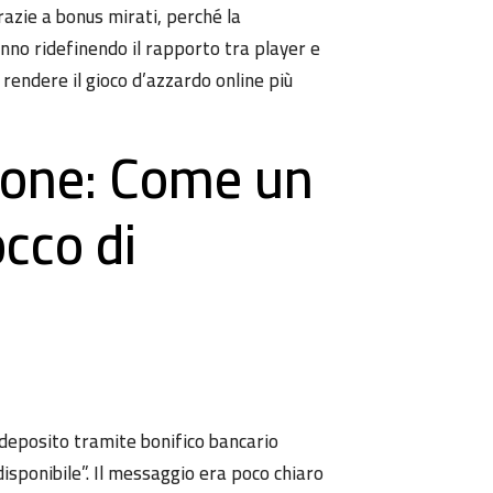
azie a bonus mirati, perché la
nno ridefinendo il rapporto tra player e
 rendere il gioco d’azzardo online più
zione: Come un
cco di
 deposito tramite bonifico bancario
disponibile”. Il messaggio era poco chiaro