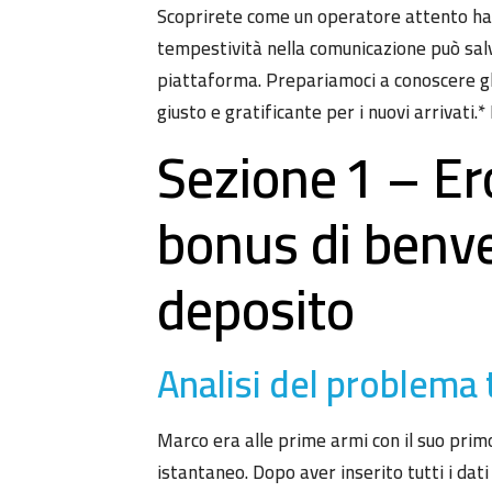
Scoprirete come un operatore attento ha 
tempestività nella comunicazione può salv
piattaforma. Prepariamoci a conoscere gli 
giusto e gratificante per i nuovi arrivati.
Sezione 1 – Er
bonus di benve
deposito
Analisi del problema 
Marco era alle prime armi con il suo prim
istantaneo. Dopo aver inserito tutti i dati