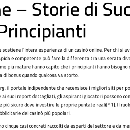
ne – Storie di Su
rincipianti
che sostiene l’intera esperienza di un casinò online. Per chi si a
 rapida e competente può fare la differenza tra una serata di
me più mature hanno capito che i principianti hanno bisogno di
a di bonus quando qualcosa va storto.
rg, il portale indipendente che recensisce i migliori siti per p
e ai suoi report dettagliati, gli aspiranti giocatori possono co
e più sicuro dove investire le proprie puntate reali[^1]. Il ruol
licitarie dei casinò più popolari.
o cinque casi concreti raccolti da esperti del settore e da me