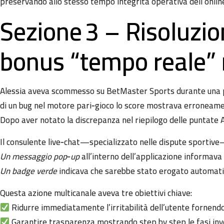
preservando allo stesso tempo integrità operativa dell’onli
Sezione 3 – Risoluzion
bonus “tempo reale” n
Alessia aveva scommesso su BetMaster Sports durante una p
di un bug nel motore pari‑gioco lo score mostrava erronea
Dopo aver notato la discrepanza nel riepilogo delle puntate 
Il consulente live‑chat—specializzato nelle dispute sportiv
Un messaggio pop‑up
all’interno dell’applicazione informava tu
Un badge verde
indicava che sarebbe stato erogato automa
Questa azione multicanale aveva tre obiettivi chiave:
Ridurre immediatamente l’irritabilità dell’utente fornendo
Garantire trasparenza mostrando step by step le fasi inv