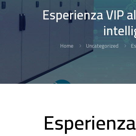
Esperienza VIP al
intell
Home
Uncategorized
Es
Esperienza 