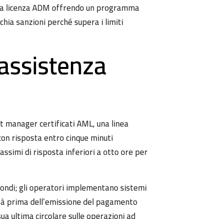
te la licenza ADM offrendo un programma
hia sanzioni perché supera i limiti
’assistenza
nt manager certificati AML, una linea
con risposta entro cinque minuti
ssimi di risposta inferiori a otto ore per
fondi; gli operatori implementano sistemi
ntità prima dell’emissione del pagamento
ua ultima circolare sulle operazioni ad