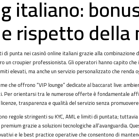
g italiano: bonu
i e rispetto dell
ti di punta nei casinò online italiani grazie alla combinazione 
o un croupier professionista. Gli operatori hanno capito che i 
limiti elevati, ma anche un servizio personalizzato che renda 
e che offrono “VIP lounge” dedicate al baccarat live: ambient
ti. Per orientarsi tra le numerose offerte è fondamentale affi
 licenze, trasparenza e qualità del servizio senza promuovere
o regole stringenti su KYC, AML e limiti di puntata; tuttavia 
premium grazie a soluzioni tecnologiche all’avanguardia. Ques
ovativi e le best practice operative che consentono di mantene