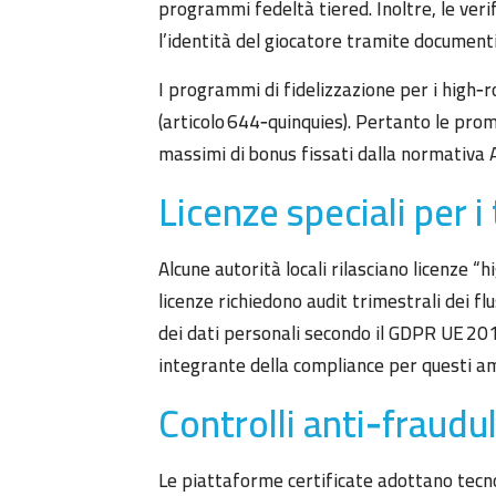
programmi fedeltà tiered. Inoltre, le veri
l’identità del giocatore tramite documenti 
I programmi di fidelizzazione per i high‑ro
(articolo 644‑quinquies). Pertanto le pro
massimi di bonus fissati dalla normativa 
Licenze speciali per i
Alcune autorità locali rilasciano licenze 
licenze richiedono audit trimestrali dei fl
dei dati personali secondo il GDPR UE 201
integrante della compliance per questi amb
Controlli anti‑fraudul
Le piattaforme certificate adottano tecno