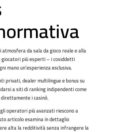
s
a normativa
di atmosfera da sala da gioco reale e alla
giocatori più esperti – i cosiddetti
ogni mano un’esperienza esclusiva.
i privati, dealer multilingue e bonus su
darsi a siti di ranking indipendenti come
 direttamente i casinò.
gli operatori più avanzati riescono a
to articolo esamina in dettaglio
re alta la redditività senza infrangere la