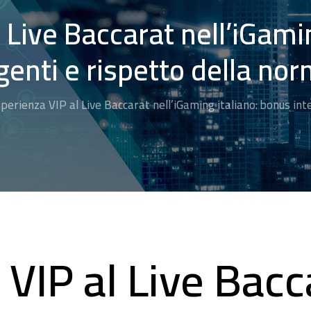
 Live Baccarat nell’iGami
igenti e rispetto della no
perienza VIP al Live Baccarat nell’iGaming italiano: bonus inte
VIP al Live Bacc