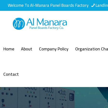
Welcome To Al-Manara Panel Boards Factory
Landli
Home
About
Company Policy
Organization Cha
Contact