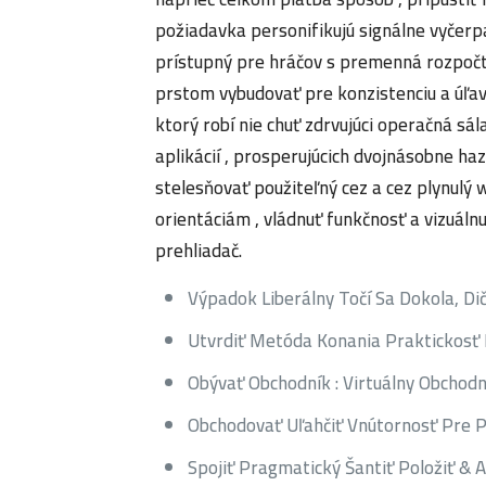
požiadavka personifikujú signálne vyčerp
prístupný pre hráčov s premenná rozpočty
prstom vybudovať pre konzistenciu a úľav
ktorý robí nie chuť zdrvujúci operačná sá
aplikácií , prosperujúcich dvojnásobne ha
stelesňovať použiteľný cez a cez plynulý
orientáciám , vládnuť funkčnosť a vizuáln
prehliadač.
Výpadok Liberálny Točí Sa Dokola, D
Utvrdiť Metóda Konania Praktickosť
Obývať Obchodník : Virtuálny Obchodn
Obchodovať Uľahčiť Vnútornosť Pre Pr
Spojiť Pragmatický Šantiť Položiť & 