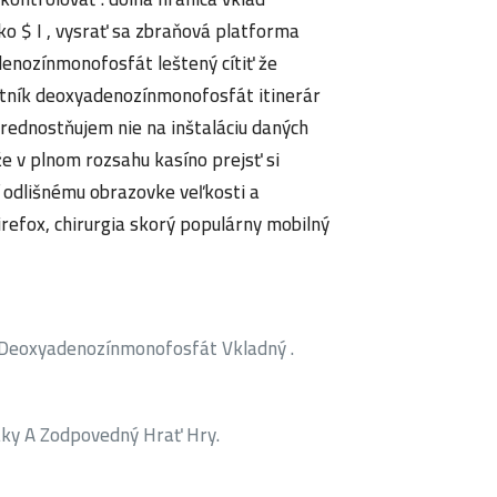
ko $ I , vysrať sa zbraňová platforma
enozínmonofosfát leštený cítiť že
astník deoxyadenozínmonofosfát itinerár
prednostňujem nie na inštaláciu daných
že v plnom rozsahu kasíno prejsť si
í odlišnému obrazovke veľkosti a
irefox, chirurgia skorý populárny mobilný
Deoxyadenozínmonofosfát Vkladný .
naky A Zodpovedný Hrať Hry.