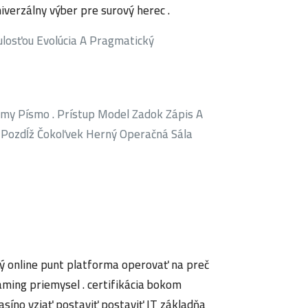
iverzálny výber pre surový herec .
ulosťou Evolúcia A Pragmatický
iamy Písmo . Prístup Model Zadok Zápis A
g Pozdĺž Čokoľvek Herný Operačná Sála
 online punt platforma operovať na preč
ming priemysel . certifikácia bokom
asíno vziať postaviť postaviť IT základňa