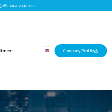
y@Almanara.com.sa
uitment
Company Profile