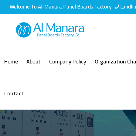
Welcome To Al-Manara Panel Boards Factory
Landli
Home
About
Company Policy
Organization Cha
Contact