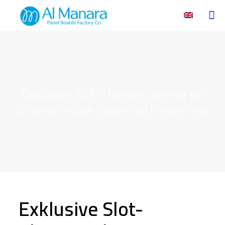
Exklusive Slot-Themen, die nur im
BillionaireSpin Casino zu finden sind
Exklusive Slot-