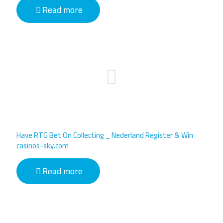
Read more
Have RTG Bet On Collecting _ Nederland Register & Win
casinos-sky.com
Read more