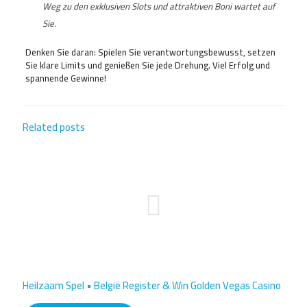
Weg zu den exklusiven Slots und attraktiven Boni wartet auf
Sie.
Denken Sie daran: Spielen Sie verantwortungsbewusst, setzen
Sie klare Limits und genießen Sie jede Drehung. Viel Erfolg und
spannende Gewinne!
Related posts
Heilzaam Spel • België Register & Win Golden Vegas Casino