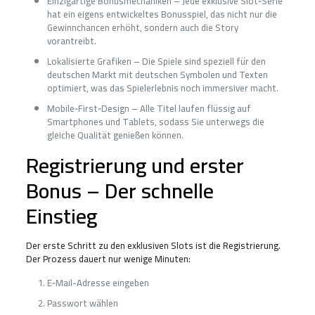
Einzigartige Bonusmechaniken – Jede exklusive Slot‑Serie
hat ein eigens entwickeltes Bonusspiel, das nicht nur die
Gewinnchancen erhöht, sondern auch die Story
vorantreibt.
Lokalisierte Grafiken – Die Spiele sind speziell für den
deutschen Markt mit deutschen Symbolen und Texten
optimiert, was das Spielerlebnis noch immersiver macht.
Mobile‑First‑Design – Alle Titel laufen flüssig auf
Smartphones und Tablets, sodass Sie unterwegs die
gleiche Qualität genießen können.
Registrierung und erster
Bonus – Der schnelle
Einstieg
Der erste Schritt zu den exklusiven Slots ist die Registrierung.
Der Prozess dauert nur wenige Minuten:
E‑Mail-Adresse eingeben
Passwort wählen