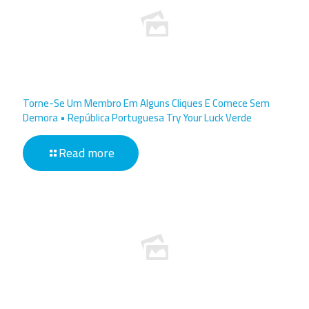
Torne-Se Um Membro Em Alguns Cliques E Comece Sem
Demora • República Portuguesa Try Your Luck Verde
Read more