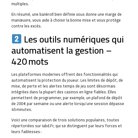
multiples.
En résumé, une bankroll bien définie vous donne une marge de
manœuvre, vous aide à choisir la bonne mise et vous protège
contre les excès.
Les outils numériques qui
automatisent la gestion –
420 mots
Les plateformes modernes offrent des fonctionnalités qui
automatisent la protection du joueur. Les limites de dépôt, de
mise, de perte et les alertes temps de jeu sont désormais
intégrées dans la plupart des casinos en ligne fiables. Elles
permettent de programmer, par exemple, un plafond de dépôt
de 200 € par semaine ou une alerte lorsqu’une session dépasse
45 minutes.
Voici une comparaison de trois solutions populaires, toutes
répertoriées sur Iabd.Fr, qui se distinguent par leurs forces et
leurs faiblesses :