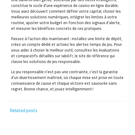
constitue le socle d’une expérience de casino en ligne durable.
Vous avez découvert comment définir votre capital, choisir les
meilleures solutions numériques, intégrer les limites à votre
routine, ajuster votre budget en fonction des signaux d’alerte,
et mesurer les bénéfices concrets de ces pratiques.
Passez à l’action dès maintenant : installez une limite de dépôt,
créez un compte dédié et activez les alertes temps de jeu. Pour
vous aider à choisir le meilleur outil, consultez les évaluations
et comparatifs détaillés sur Iabd.Fr, le site de référence qui
classe les solutions de jeu responsable.
Le jeu responsable n’est pas une contrainte, c’est la garantie
d’un divertissement maîtrisé, où chaque mise est prise en toute
connaissance de cause et chaque victoire est savourée sans
regret. Bonne chance, et jouez intelligemment !
Related posts