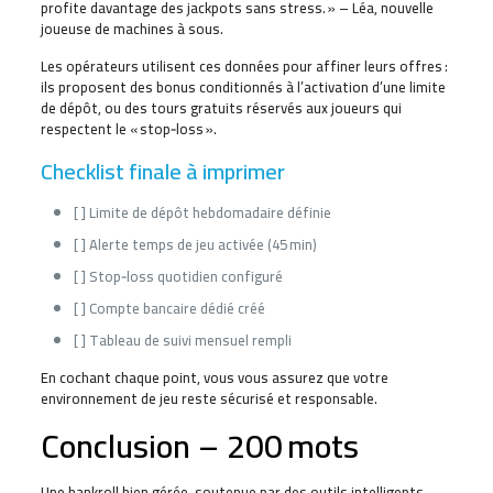
profite davantage des jackpots sans stress. » – Léa, nouvelle
joueuse de machines à sous.
Les opérateurs utilisent ces données pour affiner leurs offres :
ils proposent des bonus conditionnés à l’activation d’une limite
de dépôt, ou des tours gratuits réservés aux joueurs qui
respectent le « stop‑loss ».
Checklist finale à imprimer
[ ] Limite de dépôt hebdomadaire définie
[ ] Alerte temps de jeu activée (45 min)
[ ] Stop‑loss quotidien configuré
[ ] Compte bancaire dédié créé
[ ] Tableau de suivi mensuel rempli
En cochant chaque point, vous vous assurez que votre
environnement de jeu reste sécurisé et responsable.
Conclusion – 200 mots
Une bankroll bien gérée, soutenue par des outils intelligents,