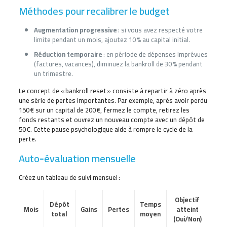
Méthodes pour recalibrer le budget
Augmentation progressive
: si vous avez respecté votre
limite pendant un mois, ajoutez 10 % au capital initial.
Réduction temporaire
: en période de dépenses imprévues
(factures, vacances), diminuez la bankroll de 30 % pendant
un trimestre.
Le concept de « bankroll reset » consiste à repartir à zéro après
une série de pertes importantes. Par exemple, après avoir perdu
150 € sur un capital de 200 €, fermez le compte, retirez les
fonds restants et ouvrez un nouveau compte avec un dépôt de
50 €. Cette pause psychologique aide à rompre le cycle de la
perte.
Auto‑évaluation mensuelle
Créez un tableau de suivi mensuel :
Objectif
Dépôt
Temps
Mois
Gains
Pertes
atteint
total
moyen
(Oui/Non)