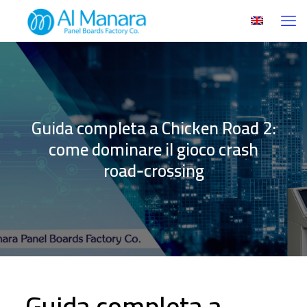
Guida completa a Chicken Road 2:
come dominare il gioco crash
road‑crossing
Guida completa a