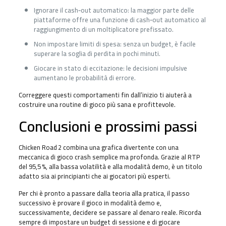
Ignorare il cash‑out automatico: la maggior parte delle
piattaforme offre una funzione di cash‑out automatico al
raggiungimento di un moltiplicatore prefissato.
Non impostare limiti di spesa: senza un budget, è facile
superare la soglia di perdita in pochi minuti.
Giocare in stato di eccitazione: le decisioni impulsive
aumentano le probabilità di errore.
Correggere questi comportamenti fin dall’inizio ti aiuterà a
costruire una routine di gioco più sana e profittevole.
Conclusioni e prossimi passi
Chicken Road 2 combina una grafica divertente con una
meccanica di gioco crash semplice ma profonda. Grazie al RTP
del 95,5 %, alla bassa volatilità e alla modalità demo, è un titolo
adatto sia ai principianti che ai giocatori più esperti.
Per chi è pronto a passare dalla teoria alla pratica, il passo
successivo è provare il gioco in modalità demo e,
successivamente, decidere se passare al denaro reale. Ricorda
sempre di impostare un budget di sessione e di giocare