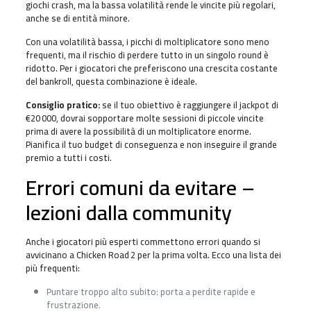
giochi crash, ma la bassa volatilità rende le vincite più regolari,
anche se di entità minore.
Con una volatilità bassa, i picchi di moltiplicatore sono meno
frequenti, ma il rischio di perdere tutto in un singolo round è
ridotto. Per i giocatori che preferiscono una crescita costante
del bankroll, questa combinazione è ideale.
Consiglio pratico:
se il tuo obiettivo è raggiungere il jackpot di
€20 000, dovrai sopportare molte sessioni di piccole vincite
prima di avere la possibilità di un moltiplicatore enorme.
Pianifica il tuo budget di conseguenza e non inseguire il grande
premio a tutti i costi.
Errori comuni da evitare –
lezioni dalla community
Anche i giocatori più esperti commettono errori quando si
avvicinano a Chicken Road 2 per la prima volta. Ecco una lista dei
più frequenti:
Puntare troppo alto subito: porta a perdite rapide e
frustrazione.