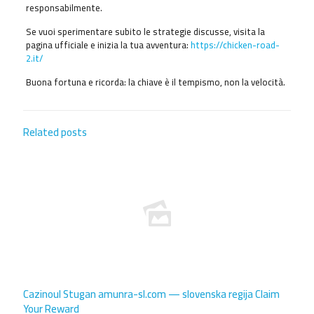
responsabilmente.
Se vuoi sperimentare subito le strategie discusse, visita la
pagina ufficiale e inizia la tua avventura:
https://chicken-road-
2.it/
Buona fortuna e ricorda: la chiave è il tempismo, non la velocità.
Related posts
Cazinoul Stugan amunra-sl.com — slovenska regija Claim
Your Reward