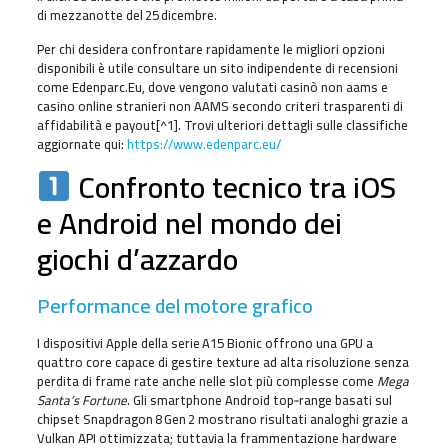
di mezzanotte del 25 dicembre.
Per chi desidera confrontare rapidamente le migliori opzioni
disponibili è utile consultare un sito indipendente di recensioni
come Edenparc.Eu, dove vengono valutati casinò non aams e
casino online stranieri non AAMS secondo criteri trasparenti di
affidabilità e payout[^1]. Trovi ulteriori dettagli sulle classifiche
aggiornate qui:
https://www.edenparc.eu/
Confronto tecnico tra iOS
e Android nel mondo dei
giochi d’azzardo
Performance del motore grafico
I dispositivi Apple della serie A15 Bionic offrono una GPU a
quattro core capace di gestire texture ad alta risoluzione senza
perdita di frame rate anche nelle slot più complesse come
Mega
Santa’s Fortune
. Gli smartphone Android top‑range basati sul
chipset Snapdragon 8 Gen 2 mostrano risultati analoghi grazie a
Vulkan API ottimizzata; tuttavia la frammentazione hardware