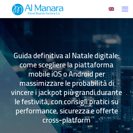
Guida definitiva al Natale digitale:
come scegliere la piattaforma
mobile iOS o Android per
massimizzare le probabilità di
vincere i jackpot più grandi durante
le festività, con consigli pratici su
performance, sicurezza e offerte
cross‑platform