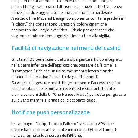
alle palette dark mode auto‑detective del dispositivo; ciò
permette agli sviluppatori di inserire animazioni festive senza
scrivere codice aggiuntivo per ciascun modello hardware.
Android offre Material Design Components con temi predefiniti
“Holiday” che consentono variazioni colore dinamiche
attraverso XML style overrides – ideale per operatori che
vogliono cambiare tema ogni settimana fino alla vigilia.
Facilità di navigazione nei menù dei casinò
Gli utenti iOS beneficiano dello swipe gesture fluido integrato
nella barra inferiore dell’applicazione; passare da “Home” a
“Promozioni” richiede un unico movimento laterale anche
quando il dispositivo è avvolto da guanti termici.
Su Android la gesture multi‑finger consente l’accesso rapido
alla cronologia delle puntate recenti ed è supportata dalle
ultime versioni della UI “One Handed Mode”, perfetta per giocare
sul divano mentre si brinda col cioccolato caldo.
Notifiche push personalizzate
Le campagne “Jackpot sotto l’albero” sfruttano APNs per
inviare banner interattivi contenenti codici QR direttamente
nella schermata lock screen dell’iPhone.