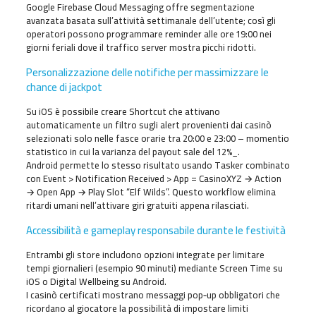
Google Firebase Cloud Messaging offre segmentazione
avanzata basata sull’attività settimanale dell’utente; così gli
operatori possono programmare reminder alle ore 19:00 nei
giorni feriali dove il traffico server mostra picchi ridotti.
Personalizzazione delle notifiche per massimizzare le
chance di jackpot
Su iOS è possibile creare Shortcut che attivano
automaticamente un filtro sugli alert provenienti dai casinò
selezionati solo nelle fasce orarie tra 20:00 e 23:00 – momentio
statistico in cui la varianza del payout sale del 12%_.
Android permette lo stesso risultato usando Tasker combinato
con Event > Notification Received > App = CasinoXYZ → Action
→ Open App → Play Slot “Elf Wilds”. Questo workflow elimina
ritardi umani nell’attivare giri gratuiti appena rilasciati.
Accessibilità e gameplay responsabile durante le festività
Entrambi gli store includono opzioni integrate per limitare
tempi giornalieri (esempio 90 minuti) mediante Screen Time su
iOS o Digital Wellbeing su Android.
I casinò certificati mostrano messaggi pop‑up obbligatori che
ricordano al giocatore la possibilità di impostare limiti