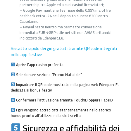
partnership tra Apple ed alcuni casinò licenziatari;
– Google Pay mantiene fee fisse dello 0,99% ma offre
cashback extra ‑2% se il deposito supera €200 entro
Capodanno.
– PayPal resta neutro ma permette conversione
immediata EUR→GBP utile nei siti non AAMS britannici
indicizzati da Edenparc.Eu.
Riscatto rapido dei giri gratuiti tramite QR code integrati
nelle app festive
Aprire l’app casino preferita
Selezionare sezione “Promo Natalizie”
Inquadrare il QR code mostrato nella pagina web Edenparc.Eu
dedicata ai bonus festivi
Confermare l’attivazione tramite TouchID oppure FaceID
I giri vengono accreditati istantaneamente nello storico
bonus pronto all’utilizzo nella slot scelta.
Sicurezza e affidabilità dei