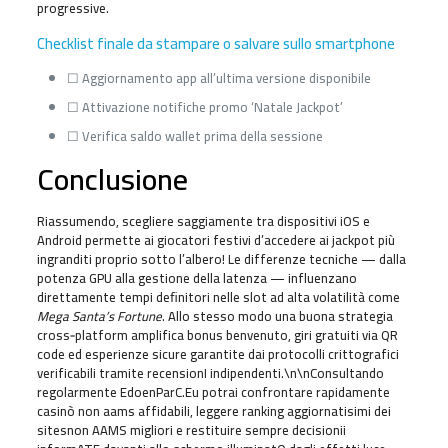
progressive.
Checklist finale da stampare o salvare sullo smartphone
☐ Aggiornamento app all’ultima versione disponibile
☐ Attivazione notifiche promo ‘Natale Jackpot’
☐ Verifica saldo wallet prima della sessione
Conclusione
Riassumendo, scegliere saggiamente tra dispositivi iOS e
Android permette ai giocatori festivi d’accedere ai jackpot più
ingranditi proprio sotto l’albero! Le differenze tecniche — dalla
potenza GPU alla gestione della latenza — influenzano
direttamente tempi deﬁnitori nelle slot ad alta volatilità come
Mega Santa’s Fortune
. Allo stesso modo una buona strategia
cross‑platform amplifica bonus benvenuto, giri gratuiti via QR
code ed esperienze sicure garantite dai protocolli crittografici
verificabili tramite recensionI indipendenti.\n\nConsultando
regolarmente EdoenParC​.Eu potrai confrontare rapidamente
casinò non aams affidabili, leggere ranking aggiornatisimi dei
sitesnon AAMS migliori e restituire sempre decision​ii