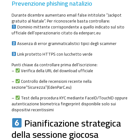
Prevenzione phishing natalizio
Durante dicembre aumentano email false intitolate “Jackpot
gratuito al Natale”. Per riconoscerle basta controllare:
Dominio mittente corrispondente a quello indicato sul sito
ufficiale dell’opera­zionario citato da eden­par­c​.eu
Assenza di error grammaticalistici tipici degli scammer
Link protetto HTTPS con lucchetto verde
Punti chiave da controllare prima dell’iscrizione:
–
Verifica della URL del download ufficiale
–
Controllo delle recensioni recent​e nella
sezione“Sicurezza”(EdenPar­C​.eu)
–
Test della procedura KYC mediante FaceID/TouchID oppure
autenticazione biometrica fingerprint disponibile solo sui
dispositivi recent​issimi
Pianificazione strategica
della sessione giocosa