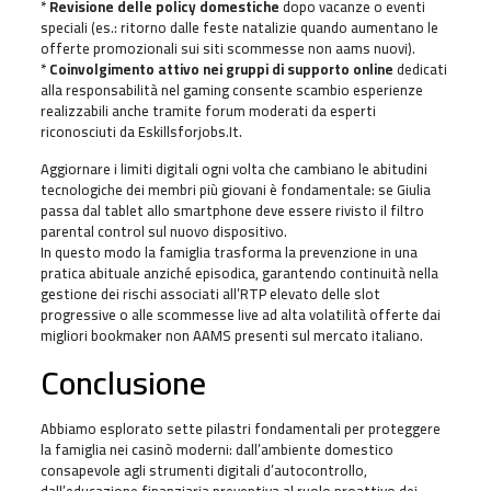
*
Revisione delle policy domestiche
dopo vacanze o eventi
speciali (es.: ritorno dalle feste natalizie quando aumentano le
offerte promozionali sui siti scommesse non aams nuovi).
*
Coinvolgimento attivo nei gruppi di supporto online
dedicati
alla responsabilità nel gaming consente scambio esperienze
realizzabili anche tramite forum moderati da esperti
riconosciuti da Eskillsforjobs.It.
Aggiornare i limiti digitali ogni volta che cambiano le abitudini
tecnologiche dei membri più giovani è fondamentale: se Giulia
passa dal tablet allo smartphone deve essere rivisto il filtro
parental control sul nuovo dispositivo.
In questo modo la famiglia trasforma la prevenzione in una
pratica abituale anziché episodica, garantendo continuità nella
gestione dei rischi associati all’RTP elevato delle slot
progressive o alle scommesse live ad alta volatilità offerte dai
migliori bookmaker non AAMS presenti sul mercato italiano.
Conclusione
Abbiamo esplorato sette pilastri fondamentali per proteggere
la famiglia nei casinò moderni: dall’ambiente domestico
consapevole agli strumenti digitali d’autocontrollo,