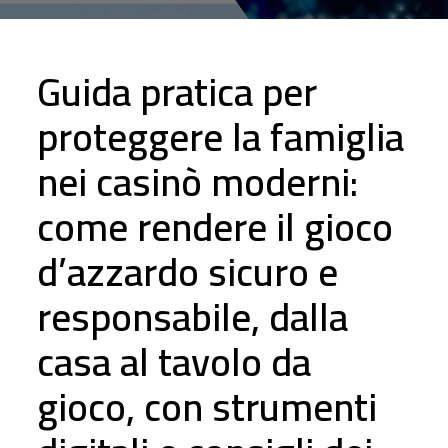
Guida pratica per
proteggere la famiglia
nei casinò moderni:
come rendere il gioco
d’azzardo sicuro e
responsabile, dalla
casa al tavolo da
gioco, con strumenti