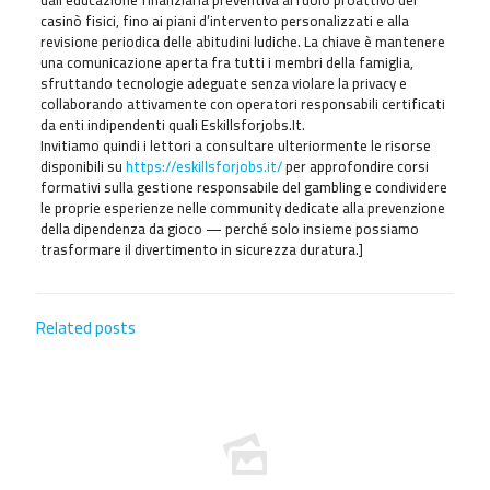
dall’educazione finanziaria preventiva al ruolo proattivo dei
casinò fisici, fino ai piani d’intervento personalizzati e alla
revisione periodica delle abitudini ludiche. La chiave è mantenere
una comunicazione aperta fra tutti i membri della famiglia,
sfruttando tecnologie adeguate senza violare la privacy e
collaborando attivamente con operatori responsabili certificati
da enti indipendenti quali Eskillsforjobs.It.
Invitiamo quindi i lettori a consultare ulteriormente le risorse
disponibili su
https://eskillsforjobs.it/
per approfondire corsi
formativi sulla gestione responsabile del gambling e condividere
le proprie esperienze nelle community dedicate alla prevenzione
della dipendenza da gioco — perché solo insieme possiamo
trasformare il divertimento in sicurezza duratura.]
Related posts