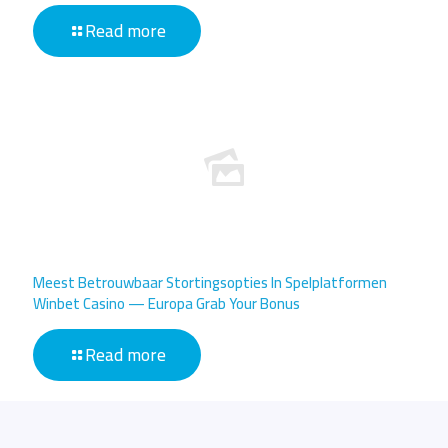
Read more
Meest Betrouwbaar Stortingsopties In Spelplatformen
Winbet Casino — Europa Grab Your Bonus
Read more