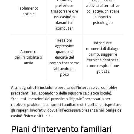
preferisce
attività alternative
Isolamento
trascorrere ore
collettive, chiedere
sociale
nei casinò o
supporto
davanti al
psicologico
computer
Reazioni
Introdurre
aggressive
momenti di dialogo
Aumento
quando si
calmo, suggerire
dell’irritabilità o
discute del
tecniche de­stress
ansia
tempo trascorso
come respirazione
al tavolo da
guidata
gioco
Altri segnali utili includono perdita dell’interesse verso hobby
precedenti (es.: abbandono della squadra calcistica locale),
frequenti menzioni del prossimo “big win” necessario per
risolvere problemi economici familiari e difficoltà nel rispettare
gli impegni lavorativi dovuti all’eccessiva presenza nei lounge del
casinò fisico o virtuale.
Piani d’intervento familiari