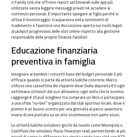
o Family Link che offrono report settimanali sulle app più
utilizzate senza leggere messaggi privati né accedere ai
contenuti personali. È importante spiegare al figlio perché si
attiva il monitoraggio: trasparenza evita sentimenti di
tradimento e favorisce una discussione aperta sui rischi legati
al jackpot progressivo delle slot online rispetto alla gestione
responsabile delle proprie finanze familiari.
Educazione finanziaria
preventiva in famiglia
Insegnare ai bambini i concetti base del budget personale è più
efficace quando si parte da attività ludiche concrete: Marco
utilizza una cassettina dei risparmi dove Giulia deposita € 5 ogni
settimana ottenuti dal suo allowance; ogni volta che la somma
raggiunge € 20 può scegliere tra comprare un libro o partecipare
a una sfida “no‑bet” organizzata dal club sportivo locale, dove il
premio è un buono sconto per una giornata al parco avventura
invece di una puntata su un sito scommesse non aams sicuri.
Le attività ludiche includono giochi da tavolo come Monopoly o
Cashflow che simulano flussi finanziari reali, permettendo ai più
piccoli di capire la differenza tra vincita rapida (una slot con RTP