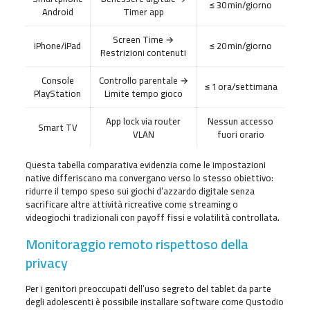
≤ 30 min/giorno
Android
Timer app
Screen Time →
iPhone/iPad
≤ 20 min/giorno
Restrizioni contenuti
Console
Controllo parentale →
≤ 1 ora/settimana
PlayStation
Limite tempo gioco
App lock via router
Nessun accesso
Smart TV
VLAN
fuori orario
Questa tabella comparativa evidenzia come le impostazioni
native differiscano ma convergano verso lo stesso obiettivo:
ridurre il tempo speso sui giochi d’azzardo digitale senza
sacrificare altre attività ricreative come streaming o
videogiochi tradizionali con payoff fissi e volatilità controllata.
Monitoraggio remoto rispettoso della
privacy
Per i genitori preoccupati dell’uso segreto del tablet da parte
degli adolescenti è possibile installare software come Qustodio