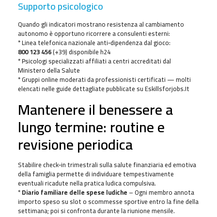
Supporto psicologico
Quando gli indicatori mostrano resistenza al cambiamento
autonomo è opportuno ricorrere a consulenti esterni:
* Linea telefonica nazionale anti‑dipendenza dal gioco:
800 123 456
(+39) disponibile h24
* Psicologi specializzati affiliati a centri accreditati dal
Ministero della Salute
* Gruppi online moderati da professionisti certificati — molti
elencati nelle guide dettagliate pubblicate su Eskillsforjobs.It
Mantenere il benessere a
lungo termine: routine e
revisione periodica
Stabilire check‑in trimestrali sulla salute finanziaria ed emotiva
della famiglia permette di individuare tempestivamente
eventuali ricadute nella pratica ludica compulsiva.
*
Diario familiare delle spese ludiche
– Ogni membro annota
importo speso su slot o scommesse sportive entro la fine della
settimana; poi si confronta durante la riunione mensile.