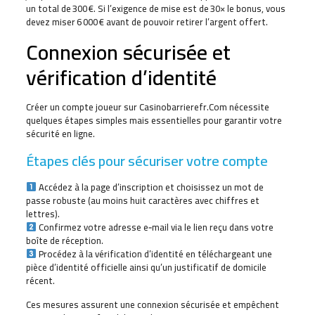
un total de 300 €. Si l’exigence de mise est de 30× le bonus, vous
devez miser 6 000 € avant de pouvoir retirer l’argent offert.
Connexion sécurisée et
vérification d’identité
Créer un compte joueur sur Casinobarrier​e​fr.Com nécessite
quelques étapes simples mais essentielles pour garantir votre
sécurité en ligne.
Étapes clés pour sécuriser votre compte
Accédez à la page d’inscription et choisissez un mot de
passe robuste (au moins huit caractères avec chiffres et
lettres).
Confirmez votre adresse e‑mail via le lien reçu dans votre
boîte de réception.
Procédez à la vérification d’identité en téléchargeant une
pièce d’identité officielle ainsi qu’un justificatif de domicile
récent.
Ces mesures assurent une connexion sécurisée et empêchent