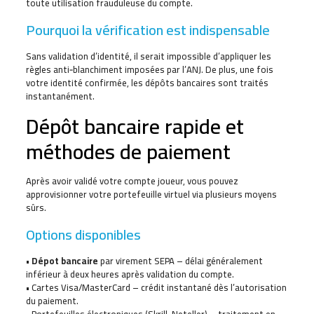
toute utilisation frauduleuse du compte.
Pourquoi la vérification est indispensable
Sans validation d’identité, il serait impossible d’appliquer les
règles anti‑blanchiment imposées par l’ANJ. De plus, une fois
votre identité confirmée, les dépôts bancaires sont traités
instantanément.
Dépôt bancaire rapide et
méthodes de paiement
Après avoir validé votre compte joueur, vous pouvez
approvisionner votre portefeuille virtuel via plusieurs moyens
sûrs.
Options disponibles
•
Dépot bancaire
par virement SEPA – délai généralement
inférieur à deux heures après validation du compte.
• Cartes Visa/MasterCard – crédit instantané dès l’autorisation
du paiement.