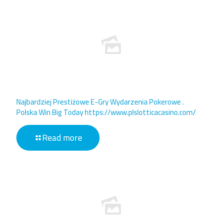
Najbardziej Prestiżowe E-Gry Wydarzenia Pokerowe .
Polska Win Big Today https://www.plslotticacasino.com/
Read more