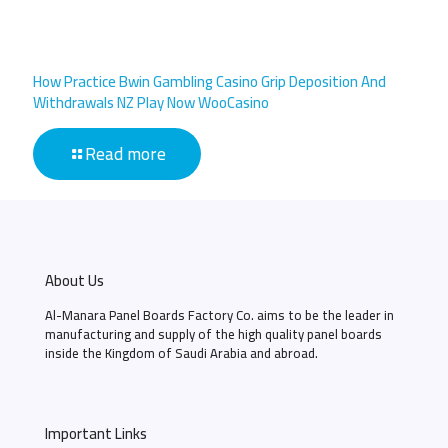
How Practice Bwin Gambling Casino Grip Deposition And
Withdrawals NZ Play Now WooCasino
Read more
About Us
Al-Manara Panel Boards Factory Co. aims to be the leader in
manufacturing and supply of the high quality panel boards
inside the Kingdom of Saudi Arabia and abroad.
Important Links