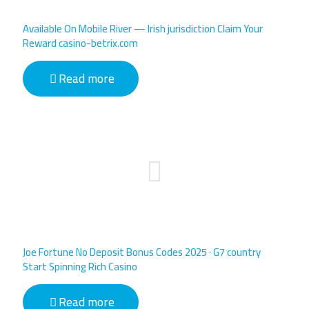
Available On Mobile River — Irish jurisdiction Claim Your
Reward casino-betrix.com
Read more
Joe Fortune No Deposit Bonus Codes 2025 · G7 country
Start Spinning Rich Casino
Read more