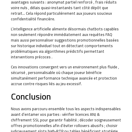
avantages suivants : anonymat partiel renforcé , frais réduits
voire nuls , délais quasi‑instantanés tant côté dépôt que
retrait… Cela répond particulièrement aux joueurs soucieux
confidentialité financière.
L’intelligence artificielle alimente désormais chatbots capables
non seulement répondre immédiatement aux requêtes FAQ
mais aussi personnaliser suggestions promotionnelles basées
sur historique individuel tout en détectant comportements
problématiques via algorithmes prédictifs permettant
interventions précoces .
Ces innovations convergent vers un environnement plus fluide ,
sécurisé , personnalisable où chaque joueur bénéficie
simultanément performance technique avancée et protection
accrue contre risques liés au jeu excessif.
Conclusion
Nous avons parcouru ensemble tous les aspects indispensables
avant d’entamer vos parties : vérifier licences ANJ &
chiffrement SSL pour garantir fiabilité ; décoder soigneusement
offres promotionnelles afin d’éviter rollovers abusifs ; choisir
judicieusement slots high‑RTP ou tables bénéficiant stratégie