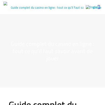
Guide complet du casino en ligne :
tout ce qu’il faut savoir avant de
jouer
Guide complet du