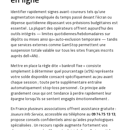
Identifier rapidement signes avant-coureurs tels qu’une
augmentation inexpliquée du temps passé devant l’écran ou
dépense quotidienne dépassant vos prévisions budgétaires est
essentiel . La plupart des opérateurs offrent aujourd’hui des
outils intégrés — limites quotidiennes/hebdomadaires sur
dépôts ou mises ainsi qu« auto‑exclusion temporaire — tandis
que services externes comme GamStop permettent une
suspension totale valable sur tous les sites français inscrits
auprès dell »ANJ .
Mettre en place la règle dite « bankroll fixe » consiste
simplement à déterminer quel pourcentage (≤5%) représente
votre solde disponible consacré spécifiquement au jeu avant
chaque session ; toute perte supplémentaire entraîne
automatiquement stop‑loss personnel . Ce principe aide
grandement ceux qui ont tendance à perdre rapidement leur
épargne lorsqu’ils se sentent engagés émotionnellement .
En France plusieurs associations offrent assistance gratuite :
Joueurs Info Service
, accessible via téléphone au
09 74 75 13 13
,
propose conseils confidentiels ainsi qu’aides psychologiques
spécialisées . Un recours rapide augmente fortement vos