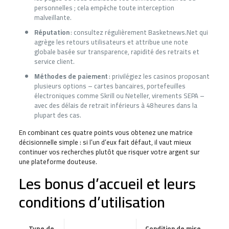
personnelles ; cela empêche toute interception
malveillante.
Réputation
: consultez régulièrement Basketnews.Net qui
agrège les retours utilisateurs et attribue une note
globale basée sur transparence, rapidité des retraits et
service client.
Méthodes de paiement
: privilégiez les casinos proposant
plusieurs options – cartes bancaires, portefeuilles
électroniques comme Skrill ou Neteller, virements SEPA –
avec des délais de retrait inférieurs à 48 heures dans la
plupart des cas.
En combinant ces quatre points vous obtenez une matrice
décisionnelle simple : si l’un d’eux fait défaut, il vaut mieux
continuer vos recherches plutôt que risquer votre argent sur
une plateforme douteuse.
Les bonus d’accueil et leurs
conditions d’utilisation
Type de
Condition de mise