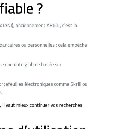
fiable ?
x (ANJ), anciennement ARJEL ; c’est la
 bancaires ou personnelles ; cela empêche
ue une note globale basée sur
ortefeuilles électroniques comme Skrill ou
s.
, il vaut mieux continuer vos recherches