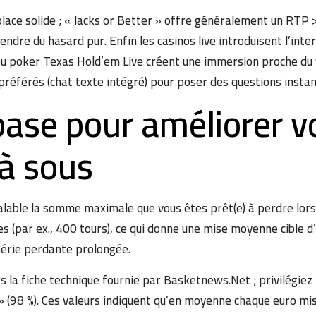
ace solide ; « Jacks or Better » offre généralement un RTP >
dre du hasard pur. Enfin les casinos live introduisent l’inter
 ou poker Texas Hold’em Live créent une immersion proche du
ls préférés (chat texte intégré) pour poser des questions inst
base pour améliorer 
à sous
alable la somme maximale que vous êtes prêt(e) à perdre lors 
 (par ex., 400 tours), ce qui donne une mise moyenne cible d
série perdante prolongée.
rs la fiche technique fournie par Basketnews.Net ; privilégiez 
 » (98 %). Ces valeurs indiquent qu’en moyenne chaque euro m