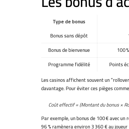
Les bonus d’acc
Type de bonus
Bonus sans dépôt
Bonus de bienvenue
100 %
Programme fidélité
Points éc
Les casinos affichent souvent un “rollover”
davantage. Pour éviter ces pièges commenc
Coût effectif = (Montant du bonus × R
Par exemple, un bonus de 100 € avec un r
96 % ramènera environ 3 360 € au joueur –