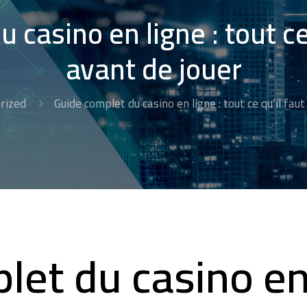
 casino en ligne : tout ce 
avant de jouer
rized
Guide complet du casino en ligne : tout ce qu’il fau
et du casino en 