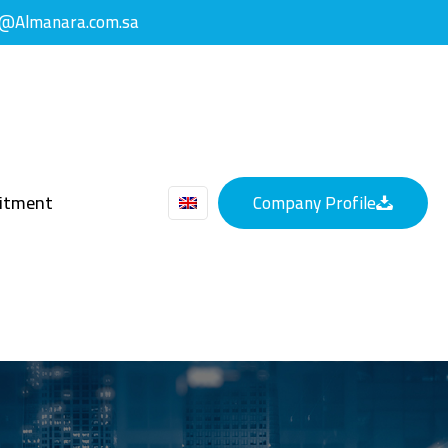
y@Almanara.com.sa
uitment
Company Profile