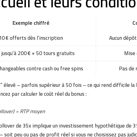
ueil et leurs conditio
Exemple chiffré
C
10 € offerts dès l’inscription
Aucun dépôt 
 jusqu’à 200 € + 50 tours gratuits
Mise 
hangeables contre cash ou free spins
Pas de 
 élevé – parfois supérieur à 50 fois – ce qui rend difficile la 
ez par calculer le coût réel du bonus :
ollover) ÷ RTP moyen
ollover de 35x implique un investissement hypothétique de 3
 soit peu ou pas de profit réel si vous ne choisissez pas judi