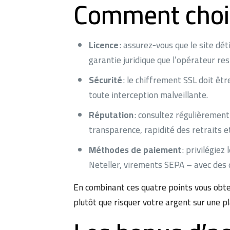
Comment choisi
Licence
: assurez‑vous que le site dét
garantie juridique que l’opérateur res
Sécurité
: le chiffrement SSL doit êt
toute interception malveillante.
Réputation
: consultez régulièrement
transparence, rapidité des retraits et
Méthodes de paiement
: privilégiez
Neteller, virements SEPA – avec des d
En combinant ces quatre points vous obtene
plutôt que risquer votre argent sur une 