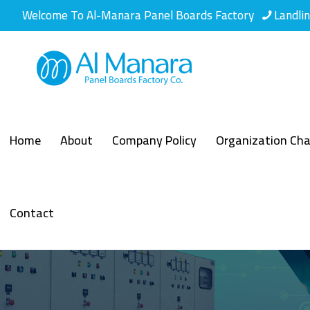
Welcome To Al-Manara Panel Boards Factory
Landli
Home
About
Company Policy
Organization Cha
Contact