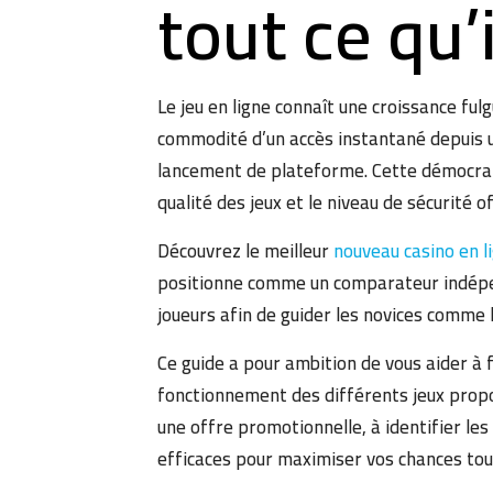
tout ce qu’
Le jeu en ligne connaît une croissance ful
commodité d’un accès instantané depuis 
lancement de plateforme. Cette démocratis
qualité des jeux et le niveau de sécurité o
Découvrez le meilleur
nouveau casino en l
positionne comme un comparateur indépend
joueurs afin de guider les novices comme 
Ce guide a pour ambition de vous aider à f
fonctionnement des différents jeux prop
une offre promotionnelle, à identifier le
efficaces pour maximiser vos chances tout