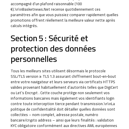
accompagné d’un plafond raisonnable (
100
€).\n\nBasketnews.Net recense quotidiennement ces
paramètres afin que vous puissiez comparer rapidement quelles
promotions offrent réellement la meilleure valeur nette après
calculs intégrés.
Section 5 : Sécurité et
protection des données
personnelles
Tous les meilleurs sites utilisent désormais le protocole
SSL/TLS version ≥ TLS 1.​3 assurant chiffrement bout‑en‑bout
entre votre navigateur et leurs serveurs via certificats HTTPS
valides provenant habituellement d’autorités telles que DigiCert
ou Let’s Encrypt . Cette couche protège non seulement vos
informations bancaires mais également vos identifiants login
contre toute interception tierce pendant transmission.\n\nLa
politique de confidentialité doit détailler quelles données sont
collectées – nom complet, adresse postale, numéro
bancaire/crypto address – ainsi que leurs finalités : validation
KYC obligatoire conformément aux directives AML européennes