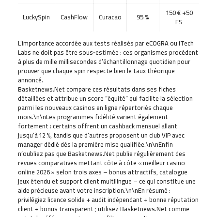
150 € +50
LuckySpin
CashFlow
Curacao
95 %
FS
L’importance accordée aux tests réalisés par eCOGRA ou iTech
Labs ne doit pas être sous‑estimée : ces organismes procèdent
à plus de mille millisecondes d’échantillonnage quotidien pour
prouver que chaque spin respecte bien le taux théorique
annoncé.
Basketnews.Net compare ces résultats dans ses fiches
détaillées et attribue un score “équité” qui facilite la sélection
parmi les nouveaux casinos en ligne répertoriés chaque
mois.\n\nLes programmes fidélité varient également
fortement : certains offrent un cashback mensuel allant
jusqu’à 12 %, tandis que d’autres proposent un club VIP avec
manager dédié dès la première mise qualifiée.\n\nEnfin
n’oubliez pas que Basketnews.Net publie régulièrement des
revues comparatives mettant côte à côte « meilleur casino
online 2026 » selon trois axes – bonus attractifs, catalogue
jeux étendu et support client multilingue – ce qui constitue une
aide précieuse avant votre inscription.\n\nEn résumé :
privilégiez licence solide + audit indépendant + bonne réputation
client + bonus transparent ; utilisez Basketnews.Net comme