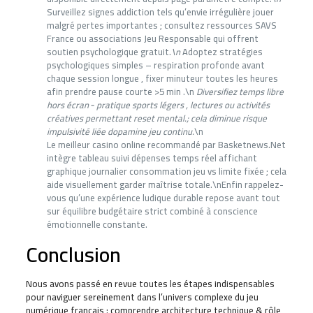
Surveillez signes addiction tels qu’envie irrégulière jouer
malgré pertes importantes ; consultez ressources SAVS
France ou associations Jeu Responsable qui offrent
soutien psychologique gratuit.
\n
Adoptez stratégies
psychologiques simples ­– respiration profonde avant
chaque session longue , fixer minuteur toutes les heures
afin prendre pause courte >5 min .\n
Diversifiez temps libre
hors écran ‑ pratique sports légers , lectures ou activités
créatives permettant reset mental.; cela diminue risque
impulsivité liée dopamine jeu continu.
\n
Le meilleur casino online recommandé par Basketnews.Net
intègre tableau suivi dépenses temps réel affichant
graphique journalier consommation jeu vs limite fixée ; cela
aide visuellement garder maîtrise totale.\nEnfin rappelez-
vous qu’une expérience ludique durable repose avant tout
sur équilibre budgétaire strict combiné à conscience
émotionnelle constante.
Conclusion
Nous avons passé en revue toutes les étapes indispensables
pour naviguer sereinement dans l’univers complexe du jeu
numérique français : comprendre architecture technique & rôle