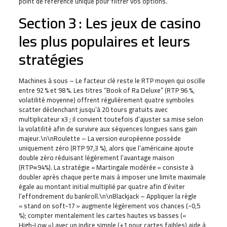
point de référence unique pour filtrer vos options.
Section 3 : Les jeux de casino
les plus populaires et leurs
stratégies
Machines à sous – Le facteur clé reste le RTP moyen qui oscille
entre 92 % et 98 %. Les titres “Book of Ra Deluxe” (RTP 96 %,
volatilité moyenne) offrent régulièrement quatre symboles
scatter déclenchant jusqu’à 20 tours gratuits avec
multiplicateur x3 ; il convient toutefois d’ajuster sa mise selon
la volatilité afin de survivre aux séquences longues sans gain
majeur.\n\nRoulette – La version européenne possède
uniquement zéro (RTP 97,3 %), alors que l’américaine ajoute
double zéro réduisant légèrement l’avantage maison
(
RTP≈94%). La stratégie « Martingale modérée » consiste à
doubler après chaque perte mais à imposer une limite maximale
égale au montant initial multiplié par quatre afin d’éviter
l’effondrement du bankroll.\n\nBlackjack – Appliquer la règle
« stand on soft‑17 » augmente légèrement vos chances (~0,5
%); compter mentalement les cartes hautes vs basses («
High‑Low ») avec un indice simple (+1 pour cartes faibles) aide à