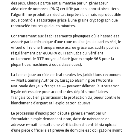
des jeux. Chaque partie est alimentée par un générateur
aléatoire de nombres (RNG) certifié par des laboratoires tiers ;
l’algorithme produit un résultat imprévisible mais reproductible
sous contrôle statistique grâce à une graine cryptographique
renouvelée toutes quelques minutes.
Contrairement aux établissements physiques où le hasard est
assuré par la mécanique d’une roue ou d’un jeu de cartes réel, le
virtuel offre une transparence accrue grâce aux audits publiés
régulièrement par eCOGRA ou iTech Labs qui vérifient
notamment le RTP moyen déclaré (par exemple 96 % pour la
plupart des machines à sous classiques).
La licence joue un rôle central : seules les juridictions reconnues
— Malta Gaming Authority, Curaçao eGaming ou l’Autorité
Nationale des Jeux française — peuvent délivrer l’autorisation
légale nécessaire pour accepter des dépôts monétaires
français tout en garantissant la protection du joueur contre le
blanchiment d’argent et l’exploitation abusive.
Le processus d’inscription débute généralement par un
formulaire simple demandant nom, date de naissance et
adresse e‑mail ; ensuite une vérification d’identité via upload
d’une pièce officielle et preuve de domicile est obligatoire avant