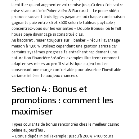
identifier quand augmenter votre mise jusqu’à deux fois votre
mise standard.\n\nPoker vidéo & Baccarat – Le poker vidéo
propose souvent trois lignes payantes où chaque combinaison
gagnante paie entre x5 et x500 selon le tableau paytable ;
concentrez‑vous sur les variantes « Double Bonus» où le full
house paye davantage si constitué d’as.
Au baccarat , miser toujours sur « banker » réduit l’avantage
maison à
1,06 %. Utilisez cependant une gestion stricte car
certains systèmes progressifs entraînent rapidement une
saturation financière.\n\nCes exemples illustrent comment
adapter ses mises au profil statistique du jeu tout en
conservant une marge confortable pour absorber l’inévitable
variance inhérente aux jeux chanceux.
Section 4 : Bonus et
promotions : comment les
maximiser
Types courants de bonus rencontrés chez le meilleur casino
online aujourd’hui :
– Bonus dépôt initial (exemple : jusqu’à 200 € +100 tours