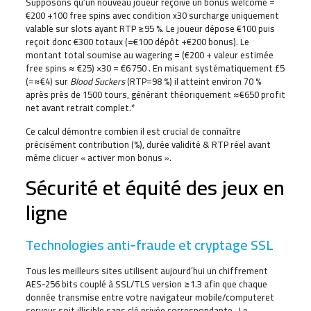
Supposons qu’un nouveau joueur reçoive un bonus welcome =
€200 +100 free spins avec condition x30 surcharge uniquement
valable sur slots ayant RTP ≥95 %. Le joueur dépose €100 puis
reçoit donc €300 totaux (=€100 dépôt +€200 bonus). Le
montant total soumise au wagering = (€200 + valeur estimée
free spins ≈ €25) ×30 = €6 750 . En misant systématiquement £5
(=≈€4) sur
Blood Suckers
(RTP=98 %) il atteint environ 70 %
après près de 1500 tours, générant théoriquement ≈€650 profit
net avant retrait complet.*
Ce calcul démontre combien il est crucial de connaître
précisément contribution (%), durée validité & RTP réel avant
même clicuer « activer mon bonus ».
Sécurité et équité des jeux en
ligne
Technologies anti‑fraude et cryptage SSL
Tous les meilleurs sites utilisent aujourd’hui un chiffrement
AES‑256 bits couplé à SSL/TLS version ≥1​.3 afin que chaque
donnée transmise entre votre navigateur mobile/computeret
serveur soit illisible sans clé privée correspondante . Le