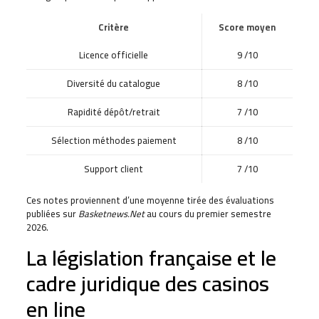
Critère
Score moyen
Licence officielle
9 /10
Diversité du catalogue
8 /10
Rapidité dépôt/retrait
7 /10
Sélection méthodes paiement
8 /10
Support client
7 /10
Ces notes proviennent d’une moyenne tirée des évaluations
publiées sur
Basketnews.Net
au cours du premier semestre
2026.
La législation française et le
cadre juridique des casinos
en line