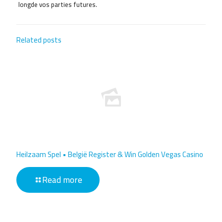
long​de vos parties futures.​
Related posts
Heilzaam Spel • België Register & Win Golden Vegas Casino
Read more