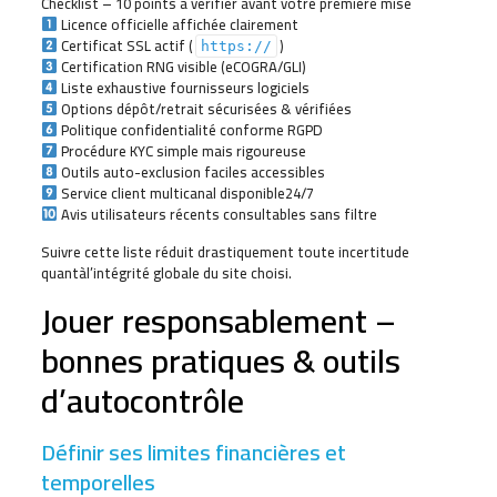
Checklist – 10 points à vérifier avant votre première mise
Licence officielle affichée clairement
Certificat SSL actif (
)
https://
Certification RNG visible (eCOGRA/GLI)
Liste exhaustive fournisseurs logiciels
Options dépôt/retrait sécurisées & vérifiées
Politique confidentialité conforme RGPD
Procédure KYC simple mais rigoureuse
Outils auto-exclusion faciles accessibles
Service client multicanal disponible24/7
Avis utilisateurs récents consultables sans filtre
Suivre cette liste réduit drastiquement toute incertitude
quantàl’intégrité globale du site choisi.
Jouer responsablement –
bonnes pratiques & outils
d’autocontrôle
Définir ses limites financières et
temporelles