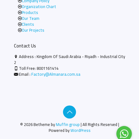
Company Policy
Organization Chart
Products
Our Team
Clients
Our Projects
Contact Us
Address : Kingdom Of Saudi Arabia - Riyadh - Industrial City
2
Toll Free:
8001161414
Email :
Factory@Almanara.com.sa
© 2026 Betheme by
Muffin group
| All Rights Reserved |
Powered by
WordPress