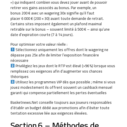
») qui indiquent combien vous devez jouer avant de pouvoir
retirer vos gains associés au bonus. Par exemple, un
bonus 200 € avec un wagering 30x signifie qu’il faut
placer 6 000 € (200 × 30) avant toute demande de retrait.
Certains sites imposent également un plafond maximal
retirable sur le bonus – souvent limité à 500 € – ainsi qu’une
date d’expiration courte (7 à 14 jours).
Pour optimiser votre valeur réelle :
Sélectionnez uniquement les offres dont le wagering ne
dépasse pas 25x afin de limiter l’exposition financière
nécessaire
Privilégiez les jeux dont le RTP est élevé (>96 %) lorsque vous
remplissez ces exigences afin d’augmenter vos chances
théoriques
Utilisez les programmes VIP dès que possible ; même si vous
jouez modestement ils offrent souvent un cashback mensuel
garanti qui compense partiellement les pertes éventuelles
Basketnews.Net conseille toujours aux joueurs responsables
d’établir un budget dédié aux promotions afin d’éviter toute
tentation excessive liée aux exigences élevées.
Section 6 – Méthodes de