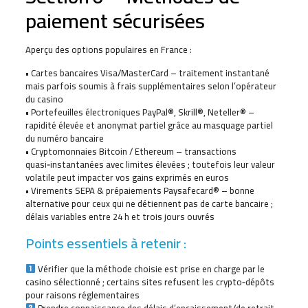
paiement sécurisées
Aperçu des options populaires en France :
• Cartes bancaires Visa/MasterCard – traitement instantané
mais parfois soumis à frais supplémentaires selon l’opérateur
du casino
• Portefeuilles électroniques PayPal®, Skrill®, Neteller® –
rapidité élevée et anonymat partiel grâce au masquage partiel
du numéro bancaire
• Cryptomonnaies Bitcoin / Ethereum – transactions
quasi‑instantanées avec limites élevées ; toutefois leur valeur
volatile peut impacter vos gains exprimés en euros
• Virements SEPA & prépaiements Paysafecard® – bonne
alternative pour ceux qui ne détiennent pas de carte bancaire ;
délais variables entre 24 h et trois jours ouvrés
Points essentiels à retenir :
Vérifier que la méthode choisie est prise en charge par le
casino sélectionné ; certains sites refusent les crypto‑dépôts
pour raisons réglementaires