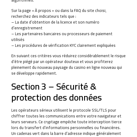
algorithmes.
Sur la page « À propos » ou dans la FAQ du site choisi,
recherchez des indicateurs tels que :
– La date d’obtention de la licence et son numéro
d’enregistrement
– Les partenaires bancaires ou processeurs de paiement
utilisés
– Les procédures de vérification KYC clairement expliquées
En suivant ces critères vous réduirez considérablement le risque
d’être piégé par un opérateur douteux et vous profiterez
pleinement du nouveau paysage du casino en ligne nouveau qui
se développe rapidement.
Section 3 – Sécurité &
protection des données
Les opérateurs sérieux utilisent le protocole SSL/TLS pour
chiffrer toutes les communications entre votre navigateur et
leurs serveurs. Ce cryptage empêche toute interception tierce
lors du transfert d’informations personnelles ou financières.
Un cadenas vert dans la barre d’adresse indique généralement