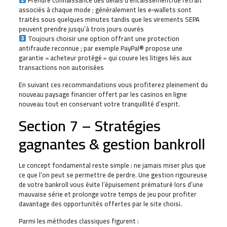
Prendre connaissance des délais d’encaissement/de retrait
associés à chaque mode ; généralement les e‑wallets sont
traités sous quelques minutes tandis que les virements SEPA
peuvent prendre jusqu’à trois jours ouvrés
Toujours choisir une option offrant une protection
antifraude reconnue ; par exemple PayPal® propose une
garantie « acheteur protégé » qui couvre les litiges liés aux
transactions non autorisées
En suivant ces recommandations vous profiterez pleinement du
nouveau paysage financier offert par les casinos en ligne
nouveau tout en conservant votre tranquillité d’esprit.
Section 7 – Stratégies
gagnantes & gestion bankroll
Le concept fondamental reste simple : ne jamais miser plus que
ce que l’on peut se permettre de perdre. Une gestion rigoureuse
de votre bankroll vous évite l’épuisement prématuré lors d’une
mauvaise série et prolonge votre temps de jeu pour profiter
davantage des opportunités offertes par le site choisi.
Parmi les méthodes classiques figurent :