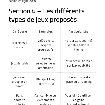
casino en ligne 2026.
Section 4 – Les différents
types de jeux proposés
Catégorie
Exemples
Particularités
Vidéo slots,
Retour au joueur (%)
Machines à
jackpots
variable selon le
sous
progressifs
thème
Roulette
Influence du bordier
Jeux de table
européenne vs
sur la probabilité
américaine
Jeux avec
Interaction réelle
Blackjack Live,
croupier en
grâce au streaming
Baccarat Live
direct
HD
Paris
Pari combiné sur
Possibilité d’utiliser
sportifs
événements
les gains
intégrés
majeurs
instantanément