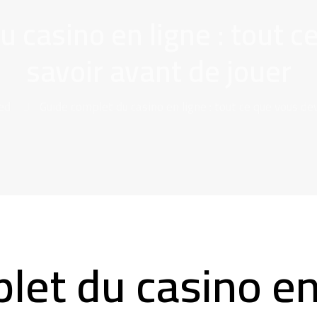
 casino en ligne : tout 
savoir avant de jouer
ed
Guide complet du casino en ligne : tout ce que vous de
et du casino en 