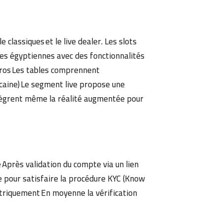
 classiques et le live dealer. Les slots
ies égyptiennes avec des fonctionnalités
euros Les tables comprennent
icaine) Le segment live propose une
intègrent même la réalité augmentée pour
Après validation du compte via un lien
cile pour satisfaire la procédure KYC (Know
triquement En moyenne la vérification