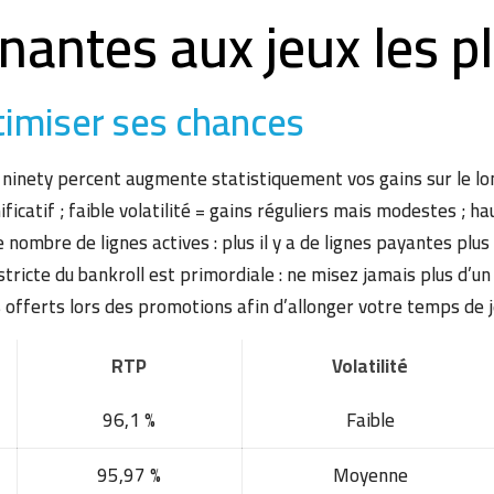
nantes aux jeux les p
timiser ses chances
ninety percent augmente statistiquement vos gains sur le lon
catif ; faible volatilité = gains réguliers mais modestes ; hau
 nombre de lignes actives : plus il y a de lignes payantes p
ricte du bankroll est primordiale : ne misez jamais plus d’un 
s offerts lors des promotions afin d’allonger votre temps de 
RTP
Volatilité
96,1 %
Faible
95,97 %
Moyenne