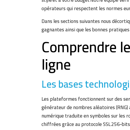
style et à votre budget Notre équipe vérif
opérateurs qui respectent les normes eu
Dans les sections suivantes nous décortiq
gagnantes ainsi que les bonnes pratiques
Comprendre le
ligne
Les bases technolog
Les plateformes fonctionnent sur des ser
générateur de nombres aléatoires (RNG) a
numérique traduite en symboles sur les r
chiffrées grâce au protocole SSL 256‑bits