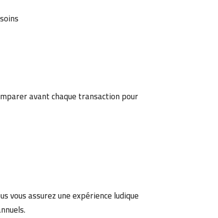
esoins
 comparer avant chaque transaction pour
ous vous assurez une expérience ludique
nnuels.