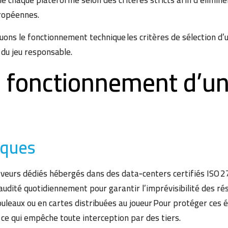
ie chaque plateforme selon des critères stricts afin d’élimin
ropéennes.
uons le fonctionnement technique les critères de sélection d’u
 du jeu responsable.
 fonctionnement d’un
iques
veurs dédiés hébergés dans des data‑centers certifiés ISO 2
udité quotidiennement pour garantir l’imprévisibilité des ré
ouleaux ou en cartes distribuées au joueur Pour protéger ces
 ce qui empêche toute interception par des tiers.