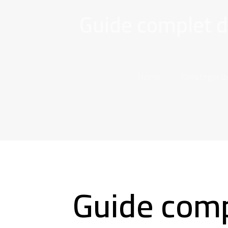
Guide complet du
Home
Uncategoriz
Guide compl