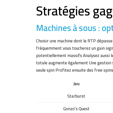
Stratégies gag
Machines à sous : op
Choisir une machine dont le RTP dépasse 
fréquemment vous toucherez un gain signifi
potentiellement massifs Analysez aussi le
totale augmente également​ Une gestion st
seule spin​ Profitez ensuite des free spin
Jeu
Starburst
Gonzo’s Quest