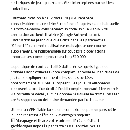
historiques de jeu – pourraient être interceptées par un tiers
malveillant .
L’authentification à deux facteurs (2FA) renforce
considérablement ce périmètre sécurisé : après saisie habituelle
du mot‑de‑passe vous recevez un code unique via SMS ou
application authentificatrice (Google Authenticator).
L’activation ne prend quelques clics dans les paramètres
“Sécurité” du compte utilisateur mais ajoute une couche
supplémentaire indispensable surtout lors d’opérations
importantes comme gros retraits (>€10 000).
La politique de confidentialité doit préciser quels types de
données sont collectés (nom complet , adresse IP , habitudes de
jeu) ainsi expliquer comment elles sont stockées
conformément au RGPD européen*. Les joueurs européens
disposent alors d’un droit à l’oubli complet pouvant être exercé
via formulaire dédié ; aucune donnée résiduelle ne doit subsister
après suppression définitive demandée par l’utilisateur .
Utiliser un VPN fiable lors d’une connexion depuis un pays où le
jeu est restreint offre deux avantages majeurs :
1️⃣ Masquage efficace votre adresse IP réelle évitant
géoblocages imposés par certaines autorités locales.