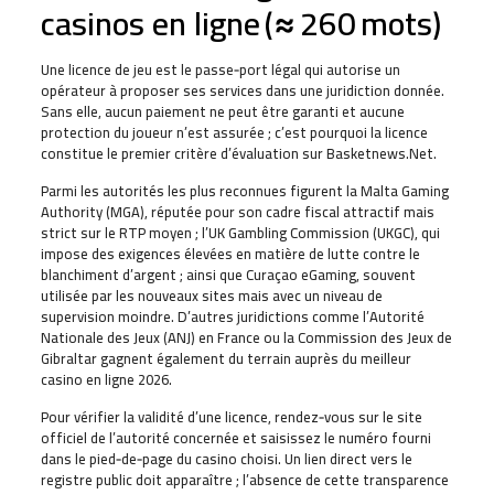
casinos en ligne (≈ 260 mots)
Une licence de jeu est le passe‑port légal qui autorise un
opérateur à proposer ses services dans une juridiction donnée.
Sans elle, aucun paiement ne peut être garanti et aucune
protection du joueur n’est assurée ; c’est pourquoi la licence
constitue le premier critère d’évaluation sur Basketnews.Net.
Parmi les autorités les plus reconnues figurent la Malta Gaming
Authority (MGA), réputée pour son cadre fiscal attractif mais
strict sur le RTP moyen ; l’UK Gambling Commission (UKGC), qui
impose des exigences élevées en matière de lutte contre le
blanchiment d’argent ; ainsi que Curaçao eGaming, souvent
utilisée par les nouveaux sites mais avec un niveau de
supervision moindre. D’autres juridictions comme l’Autorité
Nationale des Jeux (ANJ) en France ou la Commission des Jeux de
Gibraltar gagnent également du terrain auprès du meilleur
casino en ligne 2026.
Pour vérifier la validité d’une licence, rendez‑vous sur le site
officiel de l’autorité concernée et saisissez le numéro fourni
dans le pied‑de‑page du casino choisi. Un lien direct vers le
registre public doit apparaître ; l’absence de cette transparence