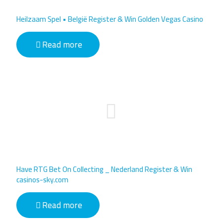
Heilzaam Spel • België Register & Win Golden Vegas Casino
Read more
Have RTG Bet On Collecting _ Nederland Register & Win
casinos-sky.com
Read more