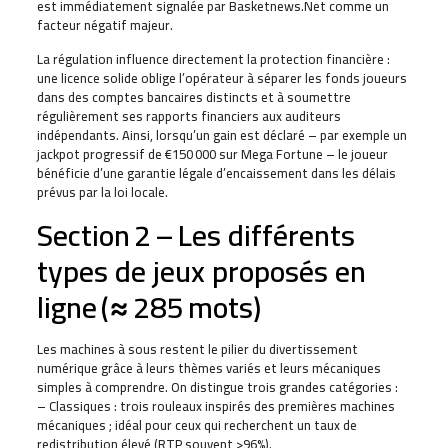
est immédiatement signalée par Basketnews.Net comme un
facteur négatif majeur.
La régulation influence directement la protection financière :
une licence solide oblige l’opérateur à séparer les fonds joueurs
dans des comptes bancaires distincts et à soumettre
régulièrement ses rapports financiers aux auditeurs
indépendants. Ainsi, lorsqu’un gain est déclaré – par exemple un
jackpot progressif de €150 000 sur Mega Fortune – le joueur
bénéficie d’une garantie légale d’encaissement dans les délais
prévus par la loi locale.
Section 2 – Les différents
types de jeux proposés en
ligne (≈ 285 mots)
Les machines à sous restent le pilier du divertissement
numérique grâce à leurs thèmes variés et leurs mécaniques
simples à comprendre. On distingue trois grandes catégories :
– Classiques : trois rouleaux inspirés des premières machines
mécaniques ; idéal pour ceux qui recherchent un taux de
redistribution élevé (RTP souvent >96%).