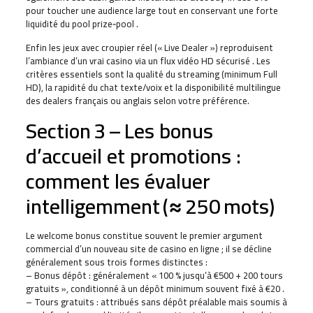
pour toucher une audience large tout en conservant une forte
liquidité du pool prize‑pool .
Enfin les jeux avec croupier réel (« Live Dealer ») reproduisent
l’ambiance d’un vrai casino via un flux vidéo HD sécurisé . Les
critères essentiels sont la qualité du streaming (minimum Full
HD), la rapidité du chat texte/voix et la disponibilité multilingue
des dealers français ou anglais selon votre préférence.
Section 3 – Les bonus
d’accueil et promotions :
comment les évaluer
intelligemment (≈ 250 mots)
Le welcome bonus constitue souvent le premier argument
commercial d’un nouveau site de casino en ligne ; il se décline
généralement sous trois formes distinctes :
– Bonus dépôt : généralement « 100 % jusqu’à €500 + 200 tours
gratuits », conditionné à un dépôt minimum souvent fixé à €20 .
– Tours gratuits : attribués sans dépôt préalable mais soumis à