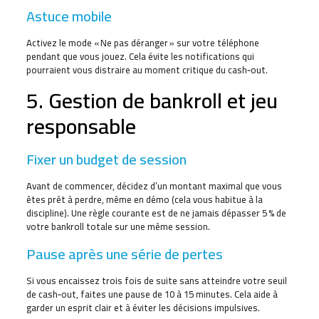
Astuce mobile
Activez le mode « Ne pas déranger » sur votre téléphone
pendant que vous jouez. Cela évite les notifications qui
pourraient vous distraire au moment critique du cash‑out.
5. Gestion de bankroll et jeu
responsable
Fixer un budget de session
Avant de commencer, décidez d’un montant maximal que vous
êtes prêt à perdre, même en démo (cela vous habitue à la
discipline). Une règle courante est de ne jamais dépasser 5 % de
votre bankroll totale sur une même session.
Pause après une série de pertes
Si vous encaissez trois fois de suite sans atteindre votre seuil
de cash‑out, faites une pause de 10 à 15 minutes. Cela aide à
garder un esprit clair et à éviter les décisions impulsives.