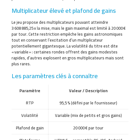
Multiplicateur élevé et plafond de gains
Le jeu propose des multiplicateurs pouvant atteindre
3 608 885,25 x la mise, mais le gain maximal est limité à 20 000 €
par tour. Cette restriction empêche les gains astronomiques
tout en conservant l’excitation d’un multiplicateur
potentiellement gigantesque. La volatilité du titre est dite
« variable » : certaines rondes offrent des gains modestes
rapides, d’autres explosent en gros multiplicateurs mais sont
plus rares.
Les paramètres clés à connaître
Paramètre
Valeur / Description
RTP
95,5 % (défini par le fournisseur)
Volatilité
Variable (mix de petits et gros gains)
Plafond de gain
20 000 € par tour