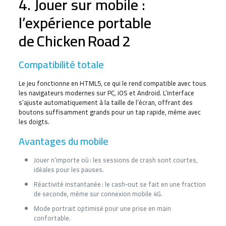
4. Jouer sur mobile :
l’expérience portable
de Chicken Road 2
Compatibilité totale
Le jeu fonctionne en HTML5, ce qui le rend compatible avec tous
les navigateurs modernes sur PC, iOS et Android. L’interface
s’ajuste automatiquement à la taille de l’écran, offrant des
boutons suffisamment grands pour un tap rapide, même avec
les doigts.
Avantages du mobile
Jouer n’importe où : les sessions de crash sont courtes,
idéales pour les pauses.
Réactivité instantanée : le cash‑out se fait en une fraction
de seconde, même sur connexion mobile 4G.
Mode portrait optimisé pour une prise en main
confortable.