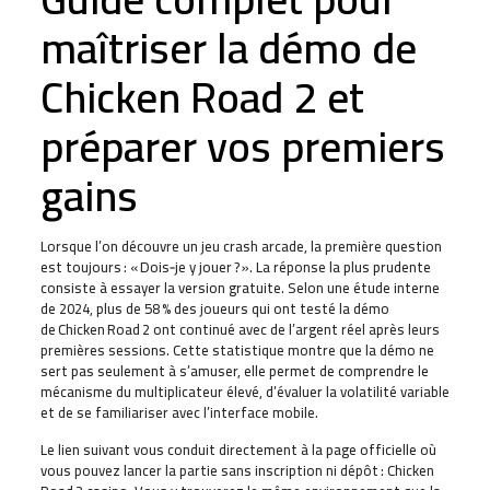
maîtriser la démo de
Chicken Road 2 et
préparer vos premiers
gains
Lorsque l’on découvre un jeu crash arcade, la première question
est toujours : « Dois‑je y jouer ? ». La réponse la plus prudente
consiste à essayer la version gratuite. Selon une étude interne
de 2024, plus de 58 % des joueurs qui ont testé la démo
de Chicken Road 2 ont continué avec de l’argent réel après leurs
premières sessions. Cette statistique montre que la démo ne
sert pas seulement à s’amuser, elle permet de comprendre le
mécanisme du multiplicateur élevé, d’évaluer la volatilité variable
et de se familiariser avec l’interface mobile.
Le lien suivant vous conduit directement à la page officielle où
vous pouvez lancer la partie sans inscription ni dépôt : Chicken