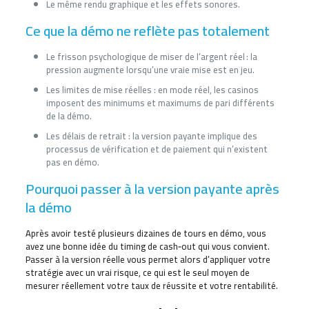
Le même rendu graphique et les effets sonores.
Ce que la démo ne reflète pas totalement
Le frisson psychologique de miser de l’argent réel : la
pression augmente lorsqu’une vraie mise est en jeu.
Les limites de mise réelles : en mode réel, les casinos
imposent des minimums et maximums de pari différents
de la démo.
Les délais de retrait : la version payante implique des
processus de vérification et de paiement qui n’existent
pas en démo.
Pourquoi passer à la version payante après
la démo
Après avoir testé plusieurs dizaines de tours en démo, vous
avez une bonne idée du timing de cash‑out qui vous convient.
Passer à la version réelle vous permet alors d’appliquer votre
stratégie avec un vrai risque, ce qui est le seul moyen de
mesurer réellement votre taux de réussite et votre rentabilité.