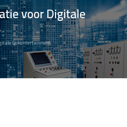
tie voor Digitale
igitale Gokentertainment