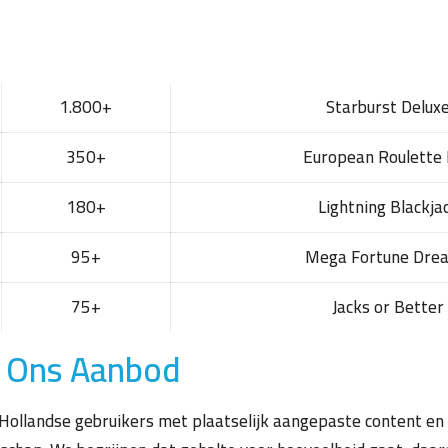
1.800+
Starburst Delux
350+
European Roulette
180+
Lightning Blackja
95+
Mega Fortune Dre
75+
Jacks or Better
n Ons Aanbod
Hollandse gebruikers met plaatselijk aangepaste content en 