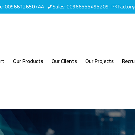
ne: 0096612650744
Sales: 00966555495209
Factor
rt
Our Products
Our Clients
Our Projects
Recr