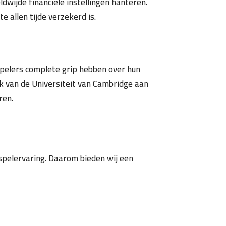
dwijde financiële instellingen hanteren.
 allen tijde verzekerd is.
pelers complete grip hebben over hun
oek van de Universiteit van Cambridge aan
ren.
spelervaring. Daarom bieden wij een