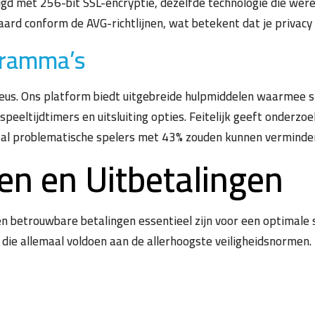
igd met 256-bit SSL-encryptie, dezelfde technologie die werel
 conform de AVG-richtlijnen, wat betekent dat je privacy te
gramma’s
us. Ons platform biedt uitgebreide hulpmiddelen waarmee s
 speeltijdtimers en uitsluiting opties. Feitelijk geeft onderz
ntal problematische spelers met 43% zouden kunnen verminde
n en Uitbetalingen
n betrouwbare betalingen essentieel zijn voor een optimale 
die allemaal voldoen aan de allerhoogste veiligheidsnormen.