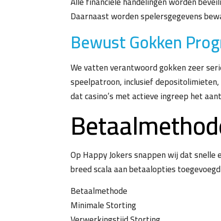
Alle financiële handelingen worden beveil
Daarnaast worden spelersgegevens bewaard
Bewust Gokken Pro
We vatten verantwoord gokken zeer serie
speelpatroon, inclusief depositolimieten,
dat casino’s met actieve ingreep het aa
Betaalmethode
Op Happy Jokers snappen wij dat snelle e
breed scala aan betaalopties toegevoegd 
Betaalmethode
Minimale Storting
Verwerkingstijd Storting