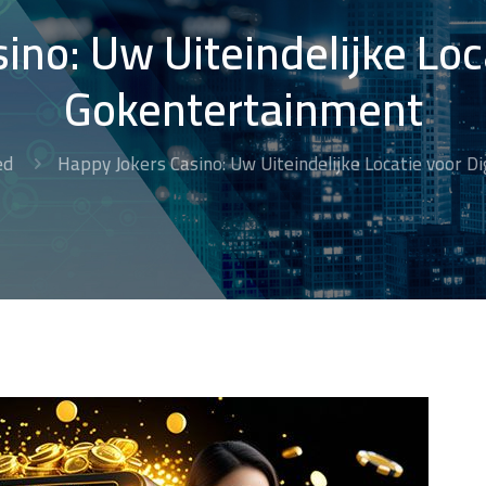
ino: Uw Uiteindelijke Loca
Gokentertainment
ed
Happy Jokers Casino: Uw Uiteindelijke Locatie voor D