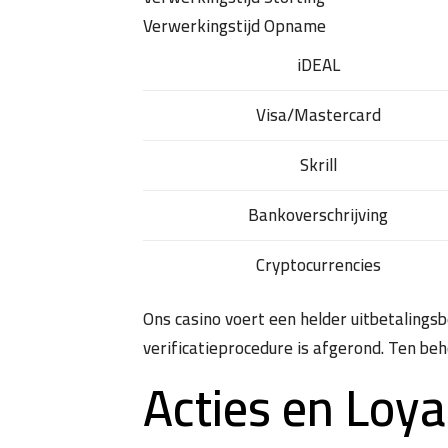
Verwerkingstijd Opname
iDEAL
Visa/Mastercard
Skrill
Bankoverschrijving
Cryptocurrencies
Ons casino voert een helder uitbetalings
verificatieprocedure is afgerond. Ten be
Acties en Loy