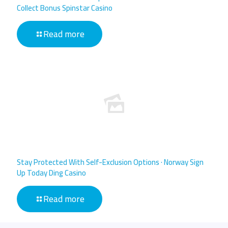
Collect Bonus Spinstar Casino
Read more
Stay Protected With Self-Exclusion Options · Norway Sign
Up Today Ding Casino
Read more