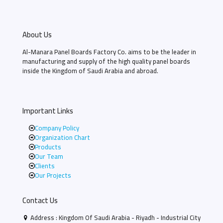
About Us
Al-Manara Panel Boards Factory Co. aims to be the leader in
manufacturing and supply of the high quality panel boards
inside the Kingdom of Saudi Arabia and abroad.
Important Links
Company Policy
Organization Chart
Products
Our Team
Clients
Our Projects
Contact Us
Address : Kingdom Of Saudi Arabia - Riyadh - Industrial City