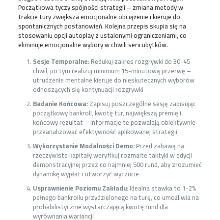
Początkowa tyczy spójności strategii – zmiana metody w
trakcie tury zwiększa emocjonalne obciążenie i kieruje do
spontanicznych postanowień. Kolejna przepis skupia się na
stosowaniu opcji autoplay z ustalonymi ograniczeniami, co
eliminuje emocjonalne wybory w chwili serii ubytków.
Sesje Temporalne:
Redukuj zakres rozgrywki do 30-45
chwil, po tym realizuj minimum 15-minutową przerwę –
utrudzenie mentalne kieruje do nieskutecznych wyborów
odnoszących się kontynuacji rozgrywki
Badanie Końcowa:
Zapisuj poszczególne sesję zapisując
początkowy bankroll, kwotę tur, największą premię i
końcowy rezultat – informacje te pozwalają obiektywnie
przeanalizować efektywność aplikowanej strategii
Wykorzystanie Modalności Demo:
Przed zabawą na
rzeczywiste kapitały weryfikuj rozmaite taktyki w edycji
demonstracyjnej przez co najmniej 500 rund, aby zrozumieć
dynamikę wypłat i utworzyć wyczucie
Usprawnienie Poziomu Zakładu:
Idealna stawka to 1-2%
pełnego bankrollu przydzielonego na turę, co umożliwia na
probabilistycznie wystarczającą kwotę rund dla
wyrównania wariancji