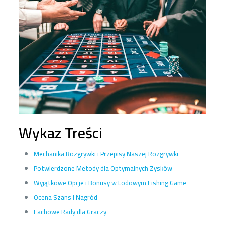
Wykaz Treści
Mechanika Rozgrywki i Przepisy Naszej Rozgrywki
Potwierdzone Metody dla Optymalnych Zysków
Wyjątkowe Opcje i Bonusy w Lodowym Fishing Game
Ocena Szans i Nagród
Fachowe Rady dla Graczy