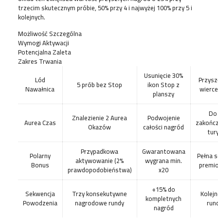
trzecim skutecznym próbie, 50% przy 4 i najwyżej 100% przy 5 i
kolejnych.
Możliwość Szczególna
Wymogi Aktywacji
Potencjalna Zaleta
Zakres Trwania
Usunięcie 30%
Lód
Przysz
5 prób bez Stop
ikon Stop z
Nawałnica
wierce
planszy
Do
Znalezienie 2 Aurea
Podwojenie
Aurea Czas
zakończ
Okazów
całości nagród
tur
Przypadkowa
Gwarantowana
Polarny
Pełna s
aktywowanie (2%
wygrana min.
Bonus
premi
prawdopodobieństwa)
x20
+15% do
Sekwencja
Trzy konsekutywne
Kolejn
kompletnych
Powodzenia
nagrodowe rundy
run
nagród