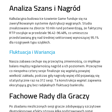
Analiza Szans i Nagród
Kalkulacyjna budowa Ice Łowienie Game funduje się na
zweryfikowanym systemie dystrybucji wygranych. Studia
zrealizowane na zbiorze 10 mln rund potwierdzają, że faktyczny
RTP oscyluje w przedziale 96.42-96.48%, co umieszcza
przedstawianą grę nad średniej sektorowej wynoszącej 95.1%
dla rozgrywek typu szybkich.
Fluktuacja i Wariancja
Nasza zabawa cechuje się przeciętną zmiennością, co implikuje
balans między regularnością nagród a ich poziomem. Przeciętnie
co niespełna cztery sesje finalizuje się wypłatą powyżej
wielkość zakładu, podczas gdy nagrody wyżej x50 pojawiają się
statystycznie raz na 312 sesji. Ta konstrukcja wypłat zapewnia
ekscytującą grę bez radykalnych fluktuacji bankrollu.
Fachowe Rady dla Graczy
Po zbadaniu niezliczonych sesji gracze zdobywający szczytowe
długookresowe efekty stosują kilka podstawowych reguł.